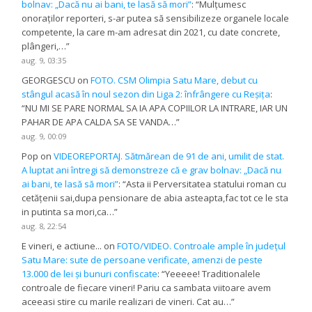
bolnav: „Dacă nu ai bani, te lasă să mori”
: “
Mulțumesc
onoraților reporteri, s-ar putea să sensibilizeze organele locale
competente, la care m-am adresat din 2021, cu date concrete,
plângeri,…
”
aug. 9, 03:35
GEORGESCU
on
FOTO. CSM Olimpia Satu Mare, debut cu
stângul acasă în noul sezon din Liga 2: înfrângere cu Reșița
:
“
NU MI SE PARE NORMAL SA IA APA COPIILOR LA INTRARE, IAR UN
PAHAR DE APA CALDA SA SE VANDA…
”
aug. 9, 00:09
Pop
on
VIDEOREPORTAJ. Sătmărean de 91 de ani, umilit de stat.
A luptat ani întregi să demonstreze că e grav bolnav: „Dacă nu
ai bani, te lasă să mori”
: “
Asta ii Perversitatea statului roman cu
cetățenii sai,dupa pensionare de abia asteapta,fac tot ce le sta
in putinta sa mori,ca…
”
aug. 8, 22:54
E vineri, e actiune...
on
FOTO/VIDEO. Controale ample în județul
Satu Mare: sute de persoane verificate, amenzi de peste
13.000 de lei și bunuri confiscate
: “
Yeeeee! Traditionalele
controale de fiecare vineri! Pariu ca sambata viitoare avem
aceeasi stire cu marile realizari de vineri. Cat au…
”