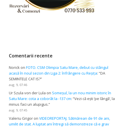
Comentarii recente
Norick
on
FOTO. CSM Olimpia Satu Mare, debut cu stângul
acasă în noul sezon din Liga 2: înfrângere cu Reșița
: “
DA
SEMINTELE CAT IS?
”
aug. 9, 07:46
Ur Szula von der Lula
on
Someșul, la un nou minim istoric în
Satu Mare: cota a coborât la -137 cm
: “
Vezi că ești ‘pe lângă’, la
minus faci un alupigus.
”
aug. 9, 07:45
Valeriu Grigor
on
VIDEOREPORTAJ. Sătmărean de 91 de ani,
umilit de stat. A luptat ani întregi să demonstreze că e grav