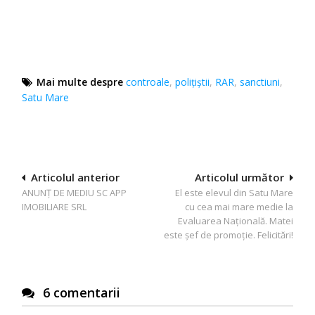
Mai multe despre
controale
,
poliţiştii
,
RAR
,
sanctiuni
,
Satu Mare
Navigare
Articolul anterior
Articolul următor
ANUNŢ DE MEDIU SC APP
El este elevul din Satu Mare
în
IMOBILIARE SRL
cu cea mai mare medie la
articole
Evaluarea Națională. Matei
este șef de promoție. Felicitări!
6 comentarii