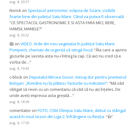
aug. 8, 20:37
Norick
on
Spectacol astronomic: eclipsa de Soare, vizibilă
foarte bine din județul Satu Mare. Când va putea fi observată
:
“
CE SPECTACOL GASTRONOMIC E SI ASTA FARA MICI, BERE,
HAMSII, MANELE?
”
aug. 8, 20:22
😱
on
VIDEO. Arde din nou vegetația în județul Satu Mare.
Pompierii, chemați de urgență să stingă focul
: “
Ăla care a aprins
gozurile pe seceta asta nu-i întreg la cap. Că aici nu cred că e
vorba de…
”
aug. 8, 19:43
c-block
on
Deputatul Mircea Govor, mesaj dur pentru premierul
Bolojan: „Românii nu își plătesc facturile cu indicatori”
: “
Mă văd
obligat să revin cu un comentariu că văd că nu ați înțeles. De
unde aveți impresia asta greșită…
”
aug. 8, 18:09
comentator
on
FOTO. CSM Olimpia Satu Mare, debut cu stângul
acasă în noul sezon din Liga 2: înfrângere cu Reșița
: “
👍
”
aug. 8, 17:50