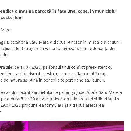
endiat o mașină parcată în fața unei case, în municipiul
cestei luni.
 Mare:
ngă Judecătoria Satu Mare a dispus punerea în mișcare a acțiunii
racțiunii de distrugere în varianta agravată. Prin ordonanța din
tului.
eara zilei de 11.07.2025, pe fondul unui conflict preexistent cu
endiere, autoturismul acestuia, care se afla parcat în fața
nd de natură să pună în pericol alte persoane sau bunuri.
de caz din cadrul Parchetului de pe lângă Judecătoria Satu Mare a
pe o durată de 30 de zile. Judecătorul de drepturi și libertăți din
 29.07.2025 propunerea formulată și a dispus arestarea
.