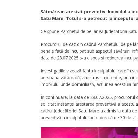
Sătmărean arestat preventiv. Individul a inc
Satu Mare. Totul s-a petrecut la începutul a
Ce spune Parchetul de pe lângă Judecătoria Satu
Procurorul de caz din cadrul Parchetului de pe lâ
penale față de inculpat sub aspectul săvârșirii inf
data de 28.07.2025 s-a dispus și reținerea inculpa
Investigațiile vizează fapta inculpatului care în s
persoana vătămată, a distrus cu intenție, prin inc
imobilului unde domiciliază, acțiunea acestuia fii
În continuare, la data de 29.07.2025, procurorul 
solicitat instanței arestarea preventivă a acestuia 
cadrul Judecătoriei Satu Mare a admis la data de
preventivă a inculpatului pe o durată de 30 de zile