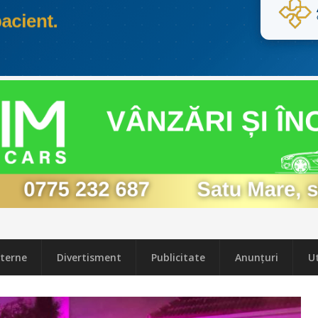
terne
Divertisment
Publicitate
Anunțuri
Ut