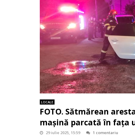
LOCALE
FOTO. Sătmărean arestat
mașină parcată în fața 
29 iulie 2025, 15:59
1 comentariu