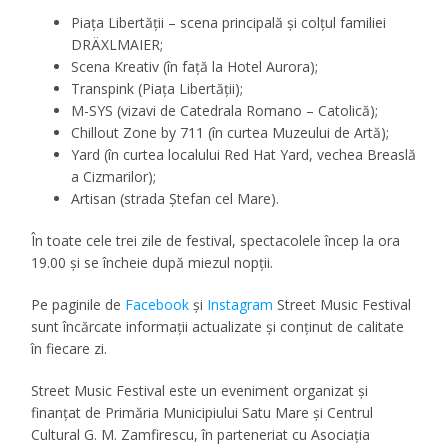
Piața Libertății – scena principală și colțul familiei
DRÄXLMAIER;
Scena Kreativ (în față la Hotel Aurora);
Transpink (Piața Libertății);
M-SYS (vizavi de Catedrala Romano – Catolică);
Chillout Zone by 711 (în curtea Muzeului de Artă);
Yard (în curtea localului Red Hat Yard, vechea Breaslă
a Cizmarilor);
Artisan (strada Ștefan cel Mare).
În toate cele trei zile de festival, spectacolele încep la ora
19.00 și se încheie după miezul nopții.
Pe paginile de
Facebook
și
Instagram
Street Music Festival
sunt încărcate informații actualizate și conținut de calitate
în fiecare zi.
Street Music Festival este un eveniment organizat și
finanțat de Primăria Municipiului Satu Mare și Centrul
Cultural G. M. Zamfirescu, în parteneriat cu Asociația