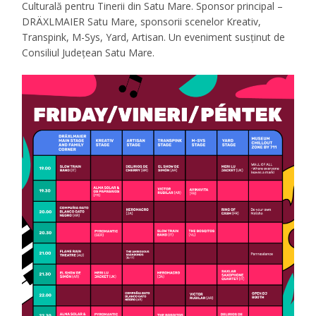
Culturală pentru Tinerii din Satu Mare. Sponsor principal –
DRÄXLMAIER Satu Mare, sponsorii scenelor Kreativ,
Transpink, M-Sys, Yard, Artisan. Un eveniment susținut de
Consiliul Județean Satu Mare.