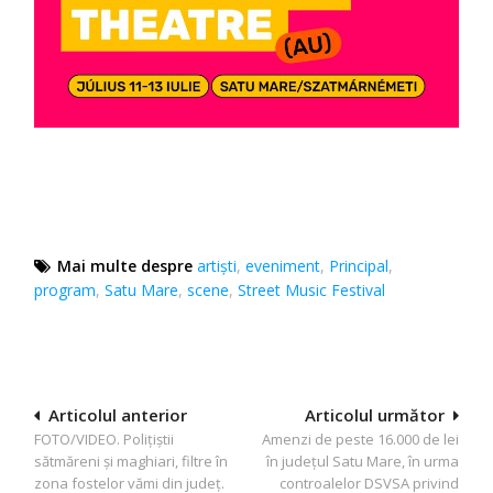
Mai multe despre
artişti
,
eveniment
,
Principal
,
program
,
Satu Mare
,
scene
,
Street Music Festival
Navigare
Articolul anterior
Articolul următor
FOTO/VIDEO. Polițiștii
Amenzi de peste 16.000 de lei
în
sătmăreni și maghiari, filtre în
în județul Satu Mare, în urma
articole
zona fostelor vămi din județ.
controalelor DSVSA privind