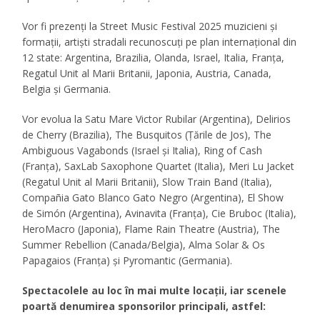
Vor fi prezenți la Street Music Festival 2025 muzicieni și
formații, artiști stradali recunoscuți pe plan internațional din
12 state: Argentina, Brazilia, Olanda, Israel, Italia, Franța,
Regatul Unit al Marii Britanii, Japonia, Austria, Canada,
Belgia și Germania.
Vor evolua la Satu Mare Victor Rubilar (Argentina), Delirios
de Cherry (Brazilia), The Busquitos (Țările de Jos), The
Ambiguous Vagabonds (Israel și Italia), Ring of Cash
(Franța), SaxLab Saxophone Quartet (Italia), Meri Lu Jacket
(Regatul Unit al Marii Britanii), Slow Train Band (Italia),
Compañia Gato Blanco Gato Negro (Argentina), El Show
de Simón (Argentina), Avinavita (Franța), Cie Bruboc (Italia),
HeroMacro (Japonia), Flame Rain Theatre (Austria), The
Summer Rebellion (Canada/Belgia), Alma Solar & Os
Papagaios (Franța) și Pyromantic (Germania).
Spectacolele au loc în mai multe locații, iar scenele
poartă denumirea sponsorilor principali, astfel: