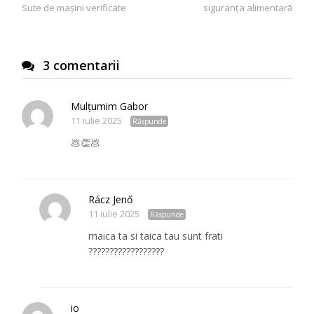
Sute de mașini verificate
siguranța alimentară
3 comentarii
Mulțumim Gabor
11 iulie 2025
Răspunde
💩👏💩
Rácz Jenő
11 iulie 2025
Răspunde
maica ta si taica tau sunt frati
??????????????????
io