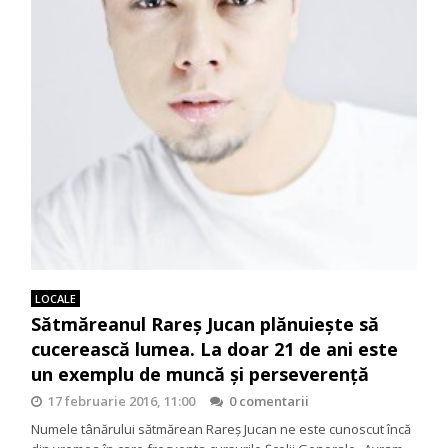
LOCALE
Sătmăreanul Rareș Jucan plănuiește să
cucerească lumea. La doar 21 de ani este
un exemplu de muncă și perseverență
17 februarie 2016, 11:00
0 comentarii
Numele tânărului sătmărean Rareș Jucan ne este cunoscut încă