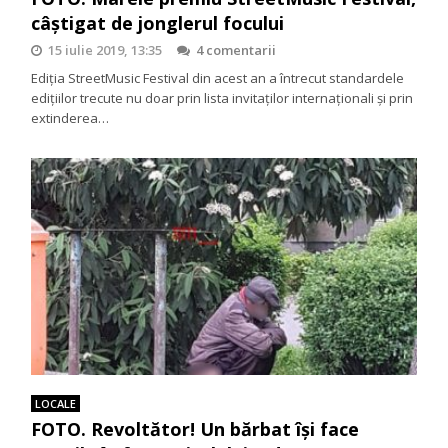
câștigat de jonglerul focului
15 iulie 2019, 13:35
4 comentarii
Ediția StreetMusic Festival din acest an a întrecut standardele
edițiilor trecute nu doar prin lista invitaților internaționali și prin
extinderea…
LOCALE
FOTO. Revoltător! Un bărbat își face