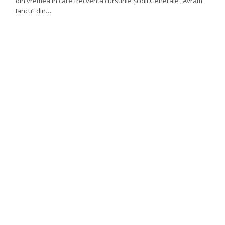
din vremea în care frecventa cursurile Școlii Generale „Avram
Iancu” din…