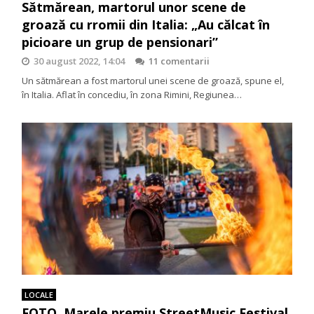
Sătmărean, martorul unor scene de
groază cu rromii din Italia: „Au călcat în
picioare un grup de pensionari”
30 august 2022, 14:04
11 comentarii
Un sătmărean a fost martorul unei scene de groază, spune el,
în Italia. Aflat în concediu, în zona Rimini, Regiunea…
LOCALE
FOTO. Marele premiu StreetMusic Festival,