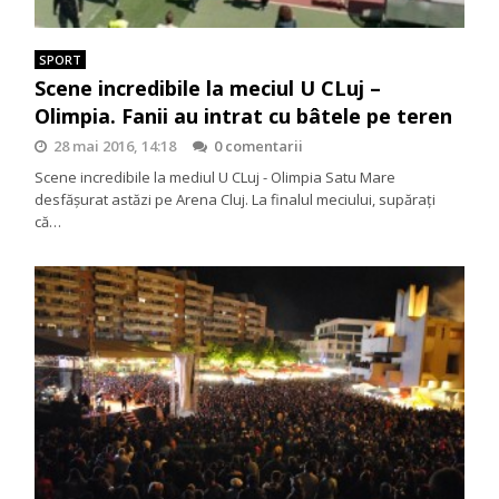
SPORT
Scene incredibile la meciul U CLuj –
Olimpia. Fanii au intrat cu bâtele pe teren
28 mai 2016, 14:18
0 comentarii
Scene incredibile la mediul U CLuj - Olimpia Satu Mare
desfăşurat astăzi pe Arena Cluj. La finalul meciului, supăraţi
că…