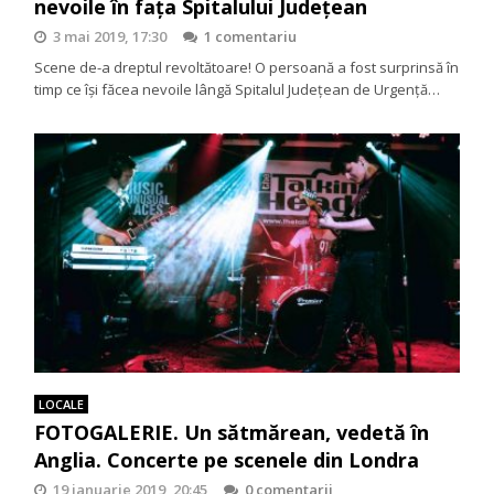
nevoile în fața Spitalului Județean
3 mai 2019, 17:30
1 comentariu
Scene de-a dreptul revoltătoare! O persoană a fost surprinsă în
timp ce își făcea nevoile lângă Spitalul Județean de Urgență…
LOCALE
FOTOGALERIE. Un sătmărean, vedetă în
Anglia. Concerte pe scenele din Londra
19 ianuarie 2019, 20:45
0 comentarii