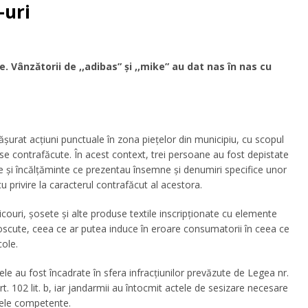
-uri
. Vânzătorii de ,,adibas” și ,,mike” au dat nas în nas cu
șurat acțiuni punctuale în zona piețelor din municipiu, cu scopul
e contrafăcute. În acest context, trei persoane au fost depistate
e și încălțăminte ce prezentau însemne și denumiri specifice unor
 privire la caracterul contrafăcut al acestora.
couri, șosete și alte produse textile inscripționate cu elemente
noscute, ceea ce ar putea induce în eroare consumatorii în ceea ce
cole.
ptele au fost încadrate în sfera infracțiunilor prevăzute de Legea nr.
rt. 102 lit. b, iar jandarmii au întocmit actele de sesizare necesare
nele competente.