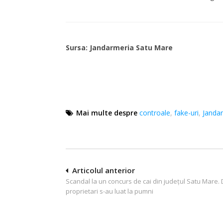
Sursa: Jandarmeria Satu Mare
Mai multe despre
controale
,
fake-uri
,
Jandar
Navigare
Articolul anterior
Scandal la un concurs de cai din județul Satu Mare. 
în
proprietari s-au luat la pumni
articole