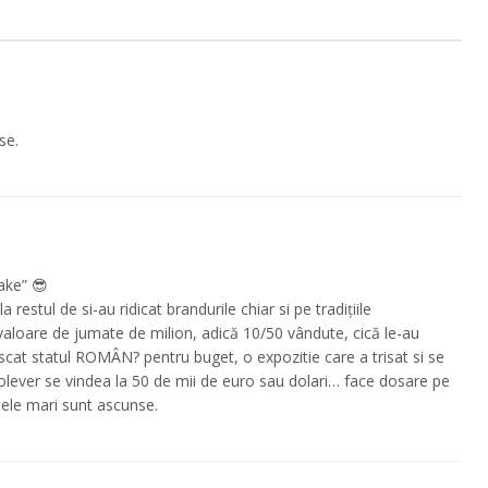
se.
ake” 😎
la restul de si-au ridicat brandurile chiar si pe tradițiile
loare de jumate de milion, adică 10/50 vândute, cică le-au
iscat statul ROMÂN? pentru buget, o expozitie care a trisat si se
olever se vindea la 50 de mii de euro sau dolari… face dosare pe
tele mari sunt ascunse.