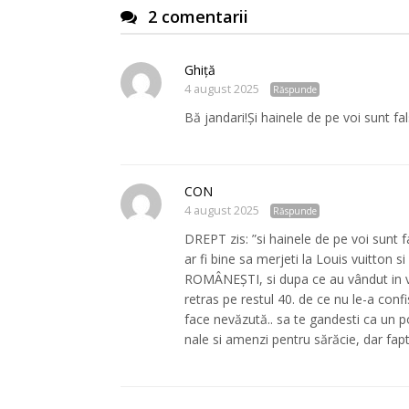
2 comentarii
Ghiță
4 august 2025
Răspunde
Bă jandari!Și hainele de pe voi sunt fal
CON
4 august 2025
Răspunde
DREPT zis: ”si hainele de pe voi sunt f
ar fi bine sa merjeti la Louis vuitton si 
ROMÂNEȘTI, si dupa ce au vândut in va
retras pe restul 40. de ce nu le-a conf
face nevăzută.. sa te gandesti ca un p
nale si amenzi pentru sărăcie, dar fap