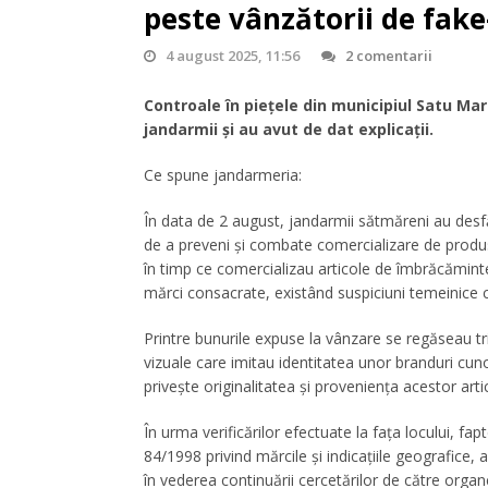
peste vânzătorii de fake
4 august 2025, 11:56
2 comentarii
Controale în piețele din municipiul Satu Mare
jandarmii și au avut de dat explicații.
Ce spune jandarmeria:
În data de 2 august, jandarmii sătmăreni au desfă
de a preveni și combate comercializare de produs
în timp ce comercializau articole de îmbrăcămint
mărci consacrate, existând suspiciuni temeinice cu
Printre bunurile expuse la vânzare se regăseau tri
vizuale care imitau identitatea unor branduri cu
privește originalitatea și proveniența acestor arti
În urma verificărilor efectuate la fața locului, fa
84/1998 privind mărcile și indicațiile geografice, a
în vederea continuării cercetărilor de către orga