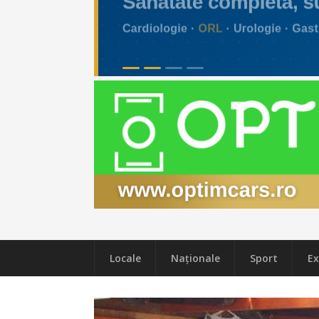
Locale
Naţionale
Sport
Ex