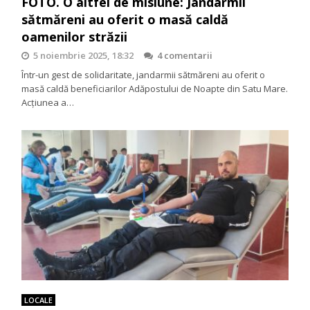
FOTO. O altfel de misiune: Jandarmii
sătmăreni au oferit o masă caldă
oamenilor străzii
5 noiembrie 2025, 18:32
4 comentarii
Într-un gest de solidaritate, jandarmii sătmăreni au oferit o
masă caldă beneficiarilor Adăpostului de Noapte din Satu Mare.
Acțiunea a…
LOCALE