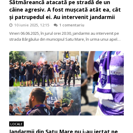
Sătmăreancă atacată pe stradă de un
câine agresiv. A fost mușcată atât ea, cât
și patrupedul ei. Au intervenit jandarmii
10 iunie 2025, 12:15
1 comentariu
Vineri 06.06.2025, în jurul orei 20:30, jandarmii au intervenit pe
strada Bârgăului din municipiul Satu Mare, în urma unui apel…
LOCALE
Jandarmii din Satu Mare nu i-au iertat pe