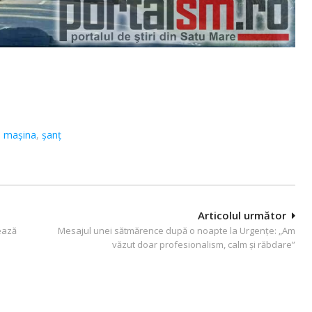
,
mașina
,
șanț
Articolul următor
tează
Mesajul unei sătmărence după o noapte la Urgențe: „Am
văzut doar profesionalism, calm și răbdare”