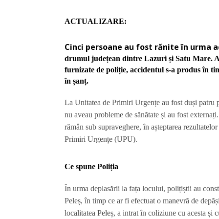
ACTUALIZARE:
Cinci persoane au fost rănite în urma a
drumul județean dintre Lazuri și Satu Mare. Au 
furnizate de poliție, accidentul s-a produs în 
în șanț.
La Unitatea de Primiri Urgențe au fost duși patru pa
nu aveau probleme de sănătate și au fost externați. 
rămân sub supraveghere, în așteptarea rezultatelor i
Primiri Urgențe (UPU).
Ce spune Poliția
În urma deplasării la fața locului, polițiștii au con
Peleș, în timp ce ar fi efectuat o manevră de depăș
localitatea Peleș, a intrat în coliziune cu acesta și