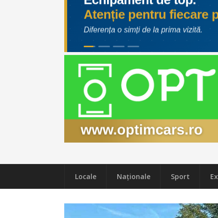
Locale
Naţionale
Sport
Ex