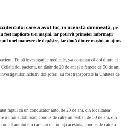
ccidentului care a avut loc, în această dimineață,
pe
fost implicate trei mașini, iar p
otrivit primelor informații
timpul unei manevre de depășire, iar două dintre mașini au ajuns
cienți. După investigațiile medicale, s-a constatat că doi dintre ei
Ceilalți doi pacienți, un tânăr de 20 de ani și o femeie de 50 de ani,
nvestigațiilor.inclusiv doi șoferi, au fost transportate la Unitatea de
statat faptul că un conducător auto, de 20 de ani, din localitatea
ire a unui autoturism, condus de către un bărbat, de 50 de ani, din
 cu un alt autoturism care circula în fața acestuia, condus de către o