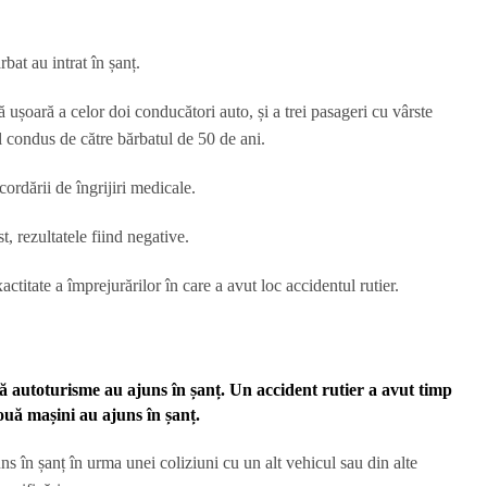
bat au intrat în șanț.
 ușoară a celor doi conducători auto, și a trei pasageri cu vârste
ul condus de către bărbatul de 50 de ani.
cordării de îngrijiri medicale.
t, rezultatele fiind negative.
xactitate a împrejurărilor în care a avut loc accidentul rutier.
ă autoturisme au ajuns în șanț. Un accident rutier
a avut timp
ouă mașini au ajuns în șanț.
 în șanț în urma unei coliziuni cu un alt vehicul sau din alte