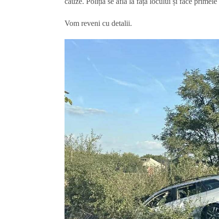
cauze.
Poliția se află la fața locului și face primele 
Vom reveni cu detalii.