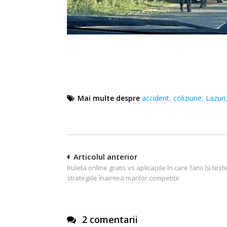
Mai multe despre
accident
,
coliziune
,
Lazuri
Navigare
Articolul anterior
Ruleta online gratis vs aplicațiile în care fanii își tes
în
strategiile înaintea marilor competiții
articole
2 comentarii