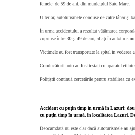
femeie, de 59 de ani, din municipiul Satu Mare.
Ulterior, autoturismele conduse de către tânăr și băr
În urma accidentului a rezultat vătămarea corporală
cuprinse între 30 și 49 de ani, aflați în autoturism
Victimele au fost transportate la spital în vederea a
Conducătorii auto au fost testați cu aparatul etilotes
Polițiștii continuă cercetările pentru stabilirea cu e
Accident cu puțin timp în urmă în Lazuri: dou
cu puțin timp în urmă
,
în
localitatea Lazuri. D
Deocamdată nu este clar dacă autoturismele au ajuns