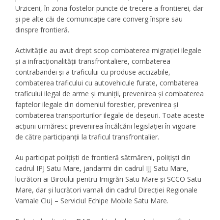
Urziceni, în zona fostelor puncte de trecere a frontierei, dar
și pe alte căi de comunicație care converg înspre sau
dinspre frontieră.
Activitățile au avut drept scop combaterea migrației ilegale
și a infracționalității transfrontaliere, combaterea
contrabandei și a traficului cu produse accizabile,
combaterea traficului cu autovehicule furate, combaterea
traficului ilegal de arme și muniții, prevenirea și combaterea
faptelor ilegale din domeniul forestier, prevenirea și
combaterea transporturilor ilegale de deșeuri. Toate aceste
acțiuni urmăresc prevenirea încălcării legislației în vigoare
de către participanții la traficul transfrontalier.
Au participat polițiști de frontieră sătmăreni, polițiști din
cadrul IPJ Satu Mare, jandarmi din cadrul IJJ Satu Mare,
lucrători ai Biroului pentru Imigrări Satu Mare și SCCO Satu
Mare, dar și lucrători vamali din cadrul Direcției Regionale
Vamale Cluj – Serviciul Echipe Mobile Satu Mare.