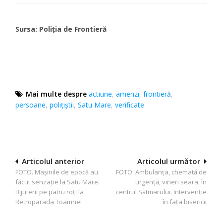
Sursa: Poliția de Frontieră
Mai multe despre
actiune
,
amenzi
,
frontieră
,
persoane
,
poliţiştii
,
Satu Mare
,
verificate
Navigare
Articolul anterior
Articolul următor
FOTO. Mașinile de epocă au
FOTO. Ambulanța, chemată de
în
făcut senzație la Satu Mare.
urgență, vineri seara, în
articole
Bijuterii pe patru roți la
centrul Sătmarului. Intervenție
Retroparada Toamnei
în fața bisericii