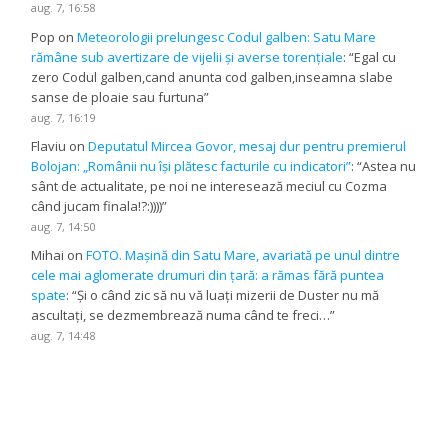
aug. 7, 16:58
Pop
on
Meteorologii prelungesc Codul galben: Satu Mare
rămâne sub avertizare de vijelii și averse torențiale
: “
Egal cu
zero Codul galben,cand anunta cod galben,inseamna slabe
sanse de ploaie sau furtuna
”
aug. 7, 16:19
Flaviu
on
Deputatul Mircea Govor, mesaj dur pentru premierul
Bolojan: „Românii nu își plătesc facturile cu indicatori”
: “
Astea nu
sânt de actualitate, pe noi ne interesează meciul cu Cozma
când jucam finala!?:))))
”
aug. 7, 14:50
Mihai
on
FOTO. Mașină din Satu Mare, avariată pe unul dintre
cele mai aglomerate drumuri din țară: a rămas fără puntea
spate
: “
Și o când zic să nu vă luați mizerii de Duster nu mă
ascultați, se dezmembrează numa când te freci…
”
aug. 7, 14:48