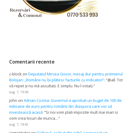
Comentarii recente
c-block
on
Deputatul Mircea Govor, mesaj dur pentru premierul
Bolojan: „Românii nu își plătesc facturile cu indicatori”
: “
@all. Tot
vă repet și nu mă ascultați. E simplu. Nu-l votați.
”
aug. 7, 19:08
John
on
Adrian Cozma: Guvernul a aprobat un buget de 100 de
milioane de euro pentru românii din diaspora care vor să
investească acasă
: “
Si noi vom plati impozite mult mai mari si
vom crea locuri de munca…
”
aug. 7, 18:42
comentator
on
Grătarul „scăpat din ochi” a provocat un