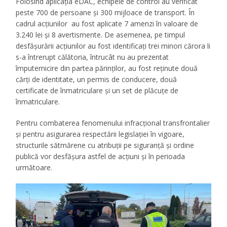
Folosind aplicația eDAC, echipele de control au verificat
peste 700 de persoane și 300 mijloace de transport. În
cadrul acțiunilor au fost aplicate 7 amenzi în valoare de
3.240 lei și 8 avertismente. De asemenea, pe timpul
desfășurării acțiunilor au fost identificați trei minori cărora li
s-a întrerupt călătoria, întrucât nu au prezentat
împuternicire din partea părinților, au fost reținute două
cărți de identitate, un permis de conducere, două
certificate de înmatriculare și un set de plăcuțe de
înmatriculare.
Pentru combaterea fenomenului infracțional transfrontalier
și pentru asigurarea respectării legislației în vigoare,
structurile sătmărene cu atribuții pe siguranță și ordine
publică vor desfășura astfel de acțiuni și în perioada
următoare.