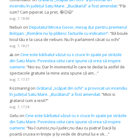
incendiu în județul Satu Mare. ,,Bucătarul” a fost amendat
: “
Păi
cum? Cam piperat. La preț. 🤪🥴😉
”
aug. 7, 18:40
Nebun
on
Deputatul Mircea Govor, mesaj dur pentru premierul
Bolojan: „Românii nu își plătesc facturile cu indicatori”
: “
Bă boule
locul tău e la casa de nebuni. Nu în parlament căcat cu ochi
”
aug. 7, 18:21
🙏
on
Cine este bărbatul văzut cu o cruce în spate pe străzile
din Satu Mare. Povestea celui care spune că vrea să inspire
oamenii
: “
Nici eu. Dar în momentul în care te dedai la astfel de
spectacole gratuite la mine asta spune că am…
”
aug. 7, 17:37
Kozmaring
on
Grătarul „scăpat din ochi” a provocat un incendiu
în județul Satu Mare. ,,Bucătarul” a fost amendat
: “
Micii si
gratarul cum a iesit?
”
aug. 7, 17:28
Gelu
on
Cine este bărbatul văzut cu o cruce în spate pe străzile
din Satu Mare. Povestea celui care spune că vrea să inspire
oamenii
: “
Nu-l cunosc,nu-l judec,nu dau cu piatra! Dacă își
poartă crucea in liniște și își vede de drumul lui e ok…
”