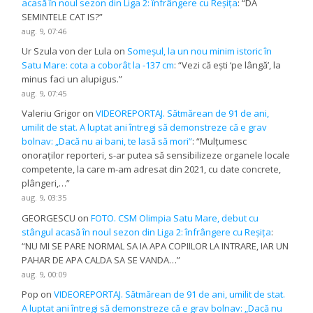
acasă în noul sezon din Liga 2: înfrângere cu Reșița
: “
DA
SEMINTELE CAT IS?
”
aug. 9, 07:46
Ur Szula von der Lula
on
Someșul, la un nou minim istoric în
Satu Mare: cota a coborât la -137 cm
: “
Vezi că ești ‘pe lângă’, la
minus faci un alupigus.
”
aug. 9, 07:45
Valeriu Grigor
on
VIDEOREPORTAJ. Sătmărean de 91 de ani,
umilit de stat. A luptat ani întregi să demonstreze că e grav
bolnav: „Dacă nu ai bani, te lasă să mori”
: “
Mulțumesc
onoraților reporteri, s-ar putea să sensibilizeze organele locale
competente, la care m-am adresat din 2021, cu date concrete,
plângeri,…
”
aug. 9, 03:35
GEORGESCU
on
FOTO. CSM Olimpia Satu Mare, debut cu
stângul acasă în noul sezon din Liga 2: înfrângere cu Reșița
:
“
NU MI SE PARE NORMAL SA IA APA COPIILOR LA INTRARE, IAR UN
PAHAR DE APA CALDA SA SE VANDA…
”
aug. 9, 00:09
Pop
on
VIDEOREPORTAJ. Sătmărean de 91 de ani, umilit de stat.
A luptat ani întregi să demonstreze că e grav bolnav: „Dacă nu