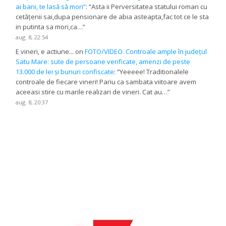
ai bani, te lasă să mori”
: “
Asta ii Perversitatea statului roman cu
cetățenii sai,dupa pensionare de abia asteapta,fac tot ce le sta
in putinta sa mori,ca…
”
aug. 8, 22:54
E vineri, e actiune...
on
FOTO/VIDEO. Controale ample în județul
Satu Mare: sute de persoane verificate, amenzi de peste
13.000 de lei și bunuri confiscate
: “
Yeeeee! Traditionalele
controale de fiecare vineri! Pariu ca sambata viitoare avem
aceeasi stire cu marile realizari de vineri. Cat au…
”
aug. 8, 20:37