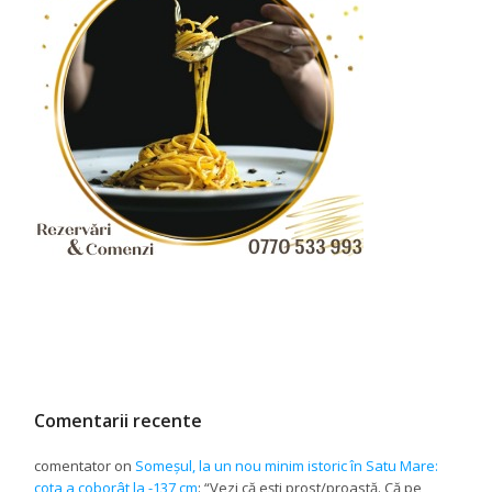
Comentarii recente
comentator
on
Someșul, la un nou minim istoric în Satu Mare:
cota a coborât la -137 cm
: “
Vezi că ești prost/proastă. Că pe