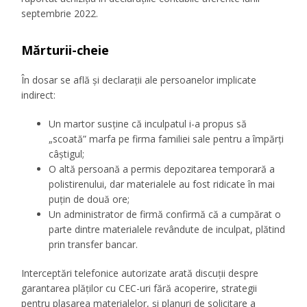
septembrie 2022.
Mărturii-cheie
În dosar se află și declarații ale persoanelor implicate
indirect:
Un martor susține că inculpatul i-a propus să
„scoată” marfa pe firma familiei sale pentru a împărți
câștigul;
O altă persoană a permis depozitarea temporară a
polistirenului, dar materialele au fost ridicate în mai
puțin de două ore;
Un administrator de firmă confirmă că a cumpărat o
parte dintre materialele revândute de inculpat, plătind
prin transfer bancar.
Interceptări telefonice autorizate arată discuții despre
garantarea plăților cu CEC-uri fără acoperire, strategii
pentru plasarea materialelor, și planuri de solicitare a