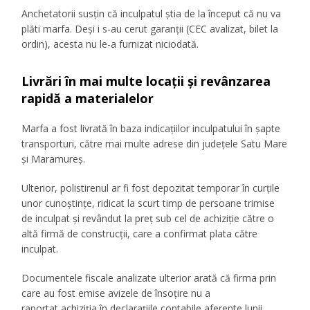
Anchetatorii susțin că inculpatul știa de la început că nu va
plăti marfa. Deși i s-au cerut garanții (CEC avalizat, bilet la
ordin), acesta nu le-a furnizat niciodată.
Livrări în mai multe locații și revânzarea
rapidă a materialelor
Marfa a fost livrată în baza indicațiilor inculpatului în șapte
transporturi, către mai multe adrese din județele Satu Mare
și Maramureș.
Ulterior, polistirenul ar fi fost depozitat temporar în curțile
unor cunoștințe, ridicat la scurt timp de persoane trimise
de inculpat și revândut la preț sub cel de achiziție către o
altă firmă de construcții, care a confirmat plata către
inculpat.
Documentele fiscale analizate ulterior arată că firma prin
care au fost emise avizele de însoțire nu a
raportat achiziția în declarațiile contabile aferente lunii