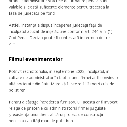
probele administrate și actele de urmărire penală sunt
valabile și există suficiente elemente pentru trecerea la
faza de judecată pe fond.
Astfel, instanța a dispus începerea judecății față de
inculpatul acuzat de înșelăciune conform art. 244 alin. (1)
Cod Penal. Decizia poate fi contestată în termen de trei
zile.
Filmul evenimentelor
Potrivit rechizitoriului, în septembrie 2022, inculpatul, în
calitate de administrator în fapt al unei firmei ar fi convins o
altă societate din Satu Mare să îi livreze 112 metri cubi de
polistiren.
Pentru a câștiga încrederea furnizorului, acesta ar fi invocat
relația de prietenie cu administratorul firmei păgubite
și existența unui client al cărui proiect de construcții
necesita cantități mari de polistiren.