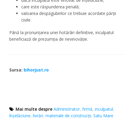
dacă inculpatul este vinovat de înșelăciune;
care este răspunderea penală;
valoarea despăgubirilor ce trebuie acordate părții
civile.
Până la pronunțarea unei hotărâri definitive, inculpatul
beneficiază de prezumția de nevinovăție.
Sursa:
bihorjust.ro
Mai multe despre
Administrator
,
firmă
,
inculpatul
,
înșelăciune
,
livrări
,
materiale de construcții
,
Satu Mare