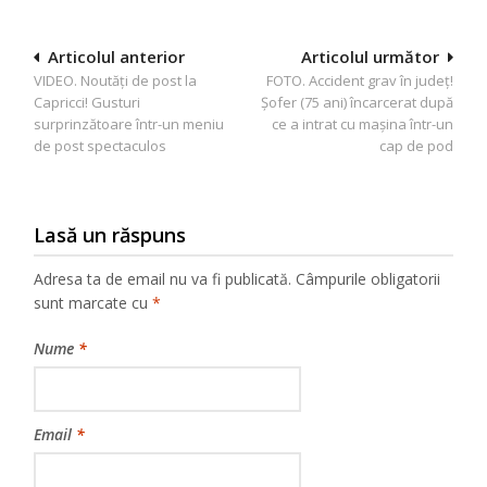
Navigare
Articolul anterior
Articolul următor
VIDEO. Noutăți de post la
FOTO. Accident grav în județ!
în
Capricci! Gusturi
Șofer (75 ani) încarcerat după
articole
surprinzătoare într-un meniu
ce a intrat cu mașina într-un
de post spectaculos
cap de pod
Lasă un răspuns
Adresa ta de email nu va fi publicată.
Câmpurile obligatorii
sunt marcate cu
*
Nume
*
Email
*