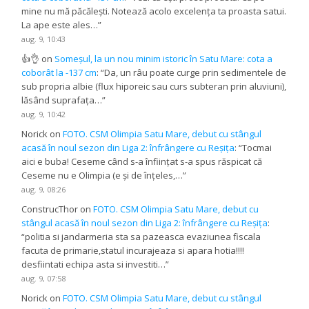
mine nu mă păcălești. Notează acolo excelența ta proasta satui.
La ape este ales…
”
aug. 9, 10:43
👍👌
on
Someșul, la un nou minim istoric în Satu Mare: cota a
coborât la -137 cm
: “
Da, un râu poate curge prin sedimentele de
sub propria albie (flux hiporeic sau curs subteran prin aluviuni),
lăsând suprafața…
”
aug. 9, 10:42
Norick
on
FOTO. CSM Olimpia Satu Mare, debut cu stângul
acasă în noul sezon din Liga 2: înfrângere cu Reșița
: “
Tocmai
aici e buba! Ceseme când s-a înființat s-a spus răspicat că
Ceseme nu e Olimpia (e și de înțeles,…
”
aug. 9, 08:26
ConstrucThor
on
FOTO. CSM Olimpia Satu Mare, debut cu
stângul acasă în noul sezon din Liga 2: înfrângere cu Reșița
:
“
politia si jandarmeria sta sa pazeasca evaziunea fiscala
facuta de primarie,statul incurajeaza si apara hotia!!!!
desfiintati echipa asta si investiti…
”
aug. 9, 07:58
Norick
on
FOTO. CSM Olimpia Satu Mare, debut cu stângul