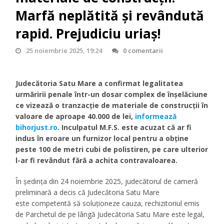
Marfă neplătită și revândută
rapid. Prejudiciu uriaș!
25 noiembrie 2025, 19:24
0 comentarii
Judecătoria Satu Mare a confirmat legalitatea
urmăririi penale într-un dosar complex de înșelăciune
ce vizează o tranzacție de materiale de construcții în
valoare de aproape 40.000 de lei,
informează
bihorjust.ro
. Inculpatul M.F.S. este acuzat că ar fi
indus în eroare un furnizor local pentru a obține
peste 100 de metri cubi de polistiren, pe care ulterior
l-ar fi revândut fără a achita contravaloarea.
În ședința din 24 noiembrie 2025, judecătorul de cameră
preliminară a decis că Judecătoria Satu Mare
este competentă să soluționeze cauza, rechizitoriul emis
de Parchetul de pe lângă Judecătoria Satu Mare este legal,