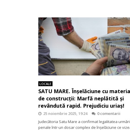
LOCALE
SATU MARE. Înșelăciune cu materia
de construcții: Marfă neplătită și
revândută rapid. Prejudiciu uriaș!
25 noiembrie 2025, 19:24
0 comentarii
Judecătoria Satu Mare a confirmat legalitatea urmărir
penale într-un dosar complex de înșelăciune ce viz