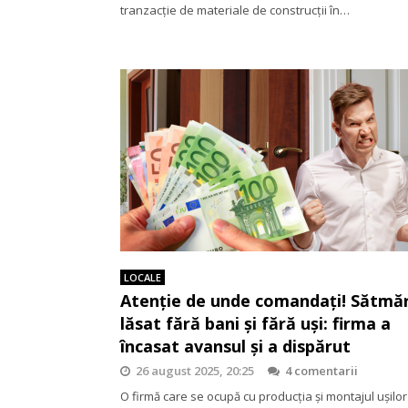
tranzacție de materiale de construcții în…
LOCALE
Atenție de unde comandați! Sătmă
lăsat fără bani și fără uși: firma a
încasat avansul și a dispărut
26 august 2025, 20:25
4 comentarii
O firmă care se ocupă cu producția și montajul ușilo