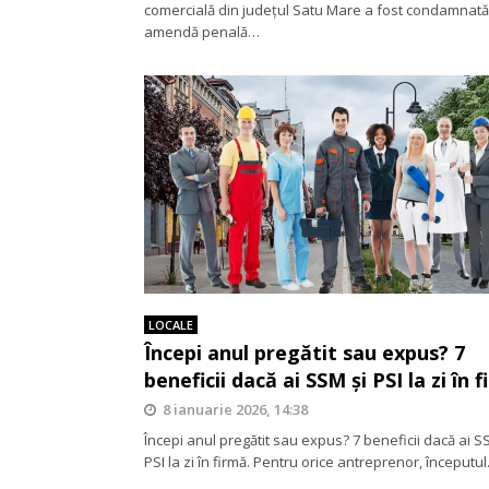
comercială din județul Satu Mare a fost condamnată
amendă penală…
LOCALE
Începi anul pregătit sau expus? 7
beneficii dacă ai SSM și PSI la zi în 
8 ianuarie 2026, 14:38
Începi anul pregătit sau expus? 7 beneficii dacă ai S
PSI la zi în firmă. Pentru orice antreprenor, începutu