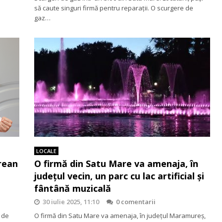
să caute singuri firmă pentru reparații. O scurgere de
gaz…
LOCALE
rean
O firmă din Satu Mare va amenaja, în
județul vecin, un parc cu lac artificial și
fântână muzicală
30 iulie 2025, 11:10
0 comentarii
r de
O firmă din Satu Mare va amenaja, în județul Maramureș,