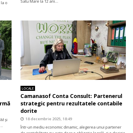
Satu Mare la 12 ani…
 la o
LOCALE
Camanasof Conta Consult: Partenerul
firmă
strategic pentru rezultatele contabile
dorite
18 decembrie 2025, 18:49
SM și
l…
Într-un mediu economic dinamic, alegerea unui partener
de contabilitate nu este doar o obligație legală, ci o decizie