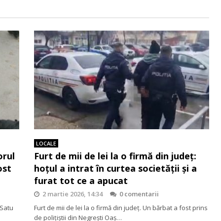
LOCALE
orul
Furt de mii de lei la o firmă din județ:
ost
hoțul a intrat în curtea societății și a
furat tot ce a apucat
2 martie 2026, 14:34
0 comentarii
 Satu
Furt de mii de lei la o firmă din județ. Un bărbat a fost prins
de polițiștii din Negrești Oaș…