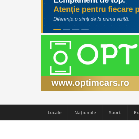
Locale
Naţionale
Sport
Ex