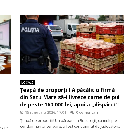
LOCALE
Țeapă de proporții! A păcălit o firmă
din Satu Mare să-i livreze carne de pui
de peste 160.000 lei, apoi a ,,dispărut”
15 ianuarie 2026, 17:04
0 comentarii
Țeapă de proporții! Un bărbat din București, cu multiple
condamnări anterioare, a fost condamnat de Judecătoria
etate