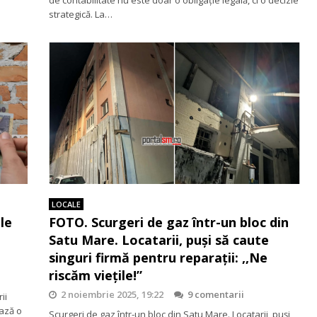
strategică. La…
LOCALE
le
FOTO. Scurgeri de gaz într-un bloc din
Satu Mare. Locatarii, puși să caute
singuri firmă pentru reparații: ,,Ne
riscăm viețile!”
2 noiembrie 2025, 19:22
9 comentarii
ii
ează o
Scurgeri de gaz într-un bloc din Satu Mare. Locatarii, puși