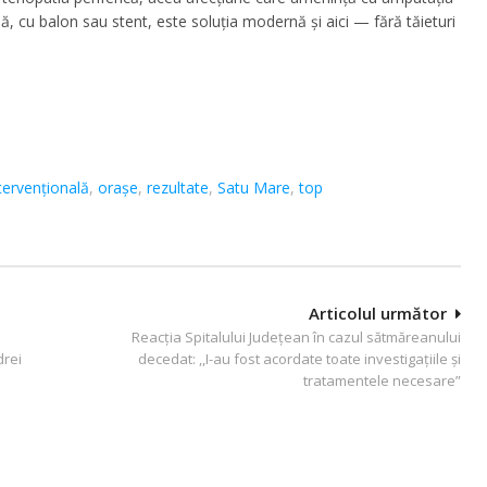
ă, cu balon sau stent, este soluția modernă și aici — fără tăieturi
ntervențională
,
orașe
,
rezultate
,
Satu Mare
,
top
Articolul următor
Reacția Spitalului Județean în cazul sătmăreanului
drei
decedat: ,,I-au fost acordate toate investigațiile și
tratamentele necesare”