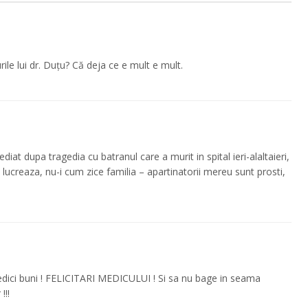
le lui dr. Duțu? Că deja ce e mult e mult.
diat dupa tragedia cu batranul care a murit in spital ieri-alaltaieri,
lucreaza, nu-i cum zice familia – apartinatorii mereu sunt prosti,
medici buni ! FELICITARI MEDICULUI ! Si sa nu bage in seama
!!!