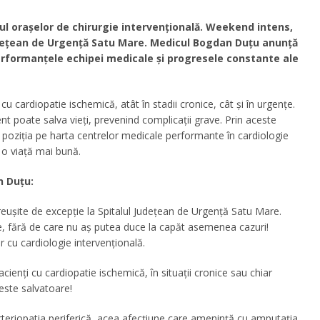
l orașelor de chirurgie intervențională. Weekend intens,
Județean de Urgență Satu Mare. Medicul Bogdan Duțu anunță
performanțele echipei medicale și progresele constante ale
i cu cardiopatie ischemică, atât în stadii cronice, cât și în urgențe.
tent poate salva vieți, prevenind complicații grave. Prin aceste
e poziția pe harta centrelor medicale performante în cardiologie
a o viață mai bună.
 Duțu:
 reușite de excepție la Spitalul Județean de Urgență Satu Mare.
 fără de care nu aș putea duce la capăt asemenea cazuri!
 cu cardiologie intervențională.
acienți cu cardiopatie ischemică, în situații cronice sau chiar
este salvatoare!
rteriopatia periferică, acea afecțiune care amenință cu amputația