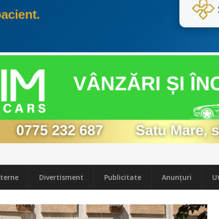
terne
Divertisment
Publicitate
Anunțuri
Ut