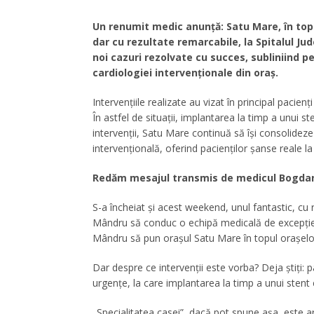
Un renumit medic anunță: Satu Mare, în topu
dar cu rezultate remarcabile, la Spitalul 
noi cazuri rezolvate cu succes, subliniind 
cardiologiei intervenționale din oraș.
Intervențiile realizate au vizat în principal pacienț
În astfel de situații, implantarea la timp a unui s
intervenții, Satu Mare continuă să își consolidez
intervențională, oferind pacienților șanse reale l
Redăm mesajul transmis de medicul Bogdan
S-a încheiat și acest weekend, unul fantastic, cu
Mândru să conduc o echipă medicală de excepție,
Mândru să pun orașul Satu Mare în topul orașelor
Dar despre ce intervenții este vorba? Deja știți: p
urgențe, la care implantarea la timp a unui stent 
„Specialitatea casei”, dacă pot spune așa, este a