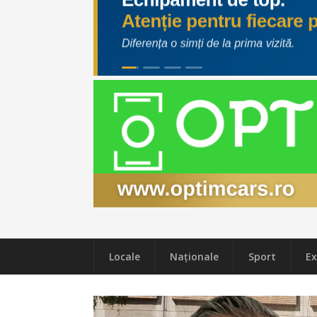
Locale
Naţionale
Sport
Ex