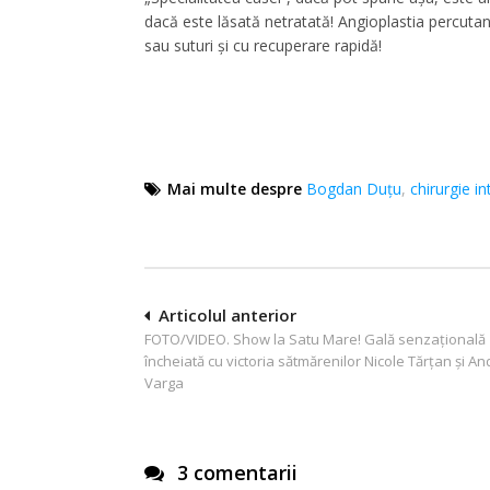
dacă este lăsată netratată! Angioplastia percutan
sau suturi și cu recuperare rapidă!
Mai multe despre
Bogdan Duţu
,
chirurgie i
Navigare
Articolul anterior
FOTO/VIDEO. Show la Satu Mare! Gală senzațională
în
încheiată cu victoria sătmărenilor Nicole Tărțan și An
articole
Varga
3 comentarii