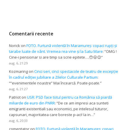
Comentarii recente
Norick
on
FOTO. Furtună violentă în Maramureș: copaci rupți și
tarabe luate de vânt. Vremea rea vine și la Satu Mare
: “
OMG !
Cine-i pensionar si are timp sa scrie epitete….😯😛😉
”
aug. 6, 21:29
Kozmaring
on
Cinci seri, cinci spectacole de teatru de excepție
în cadrul ediției jubiliare a Zilelor Culturale Partium
:
“
“evenimentele noastre” Mai încearcă. Poate-poate.
”
aug. 6, 21:27
Patriot
on
USR: PSD face totul pentru ca România să piardă
miliarde de euro din PNRR
: “
De ce am impresi aca sunteti
emigranti existentiali sau economici, pe intelesul tuturor,
capsunari, majoritatea care boreste p-aci! Ia in…
”
aug. 6, 20:33
comentator
on
FOTO. Furtună violentă în Maramureș: copaci