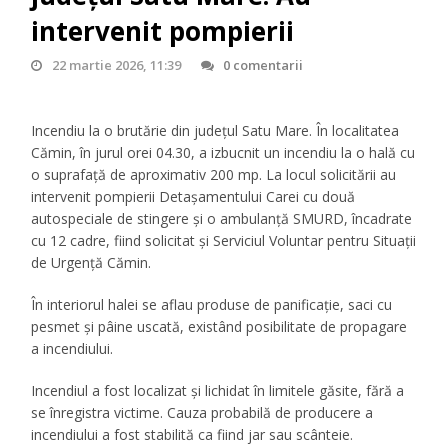
intervenit pompierii
22 martie 2026, 11:39
0 comentarii
Incendiu la o brutărie din judeţul Satu Mare. În localitatea
Cămin, în jurul orei 04.30, a izbucnit un incendiu la o hală cu
o suprafață de aproximativ 200 mp. La locul solicitării au
intervenit pompierii Detașamentului Carei cu două
autospeciale de stingere și o ambulanță SMURD, încadrate
cu 12 cadre, fiind solicitat și Serviciul Voluntar pentru Situații
de Urgență Cămin.
În interiorul halei se aflau produse de panificație, saci cu
pesmet și pâine uscată, existând posibilitate de propagare
a incendiului.
Incendiul a fost localizat și lichidat în limitele găsite, fără a
se înregistra victime. Cauza probabilă de producere a
incendiului a fost stabilită ca fiind jar sau scânteie.