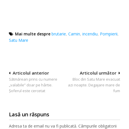
Mai multe despre
brutarie
,
Camin
,
incendiu
,
Pompierii
,
Satu Mare
Navigare
Articolul anterior
Articolul următor
Sătmărean prins cu numere
Bloc din Satu Mare evacuat
în
„valabile” doar pe hârtie.
azi noapte. Degajare mare de
articole
Șoferul este cercetat
fum
Lasă un răspuns
Adresa ta de email nu va fi publicată.
Câmpurile obligatorii