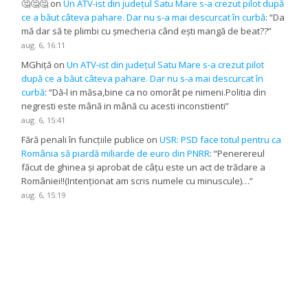
🤔🤔🤔
on
Un ATV-ist din județul Satu Mare s-a crezut pilot după
ce a băut câteva pahare. Dar nu s-a mai descurcat în curbă
: “
Da
mă dar să te plimbi cu șmecheria când ești mangă de beat??
”
aug. 6, 16:11
MGhiță
on
Un ATV-ist din județul Satu Mare s-a crezut pilot
după ce a băut câteva pahare. Dar nu s-a mai descurcat în
curbă
: “
Dă-l in măsa,bine ca no omorât pe nimeni.Politia din
negresti este mână in mână cu acesti inconstienti
”
aug. 6, 15:41
Fără penali în funcțiile publice
on
USR: PSD face totul pentru ca
România să piardă miliarde de euro din PNRR
: “
Penerereul
făcut de ghinea și aprobat de câțu este un act de trădare a
României!!(Intenționat am scris numele cu minuscule)…
”
aug. 6, 15:19