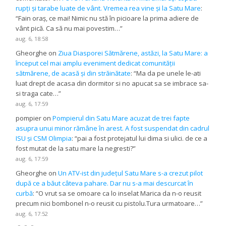
rupți și tarabe luate de vânt. Vremea rea vine și la Satu Mare
:
“
Fain oraș, ce mai! Nimic nu stă în picioare la prima adiere de
vânt pică. Ca să nu mai povestim…
”
aug. 6, 18:58
Gheorghe
on
Ziua Diasporei Sătmărene, astăzi, la Satu Mare: a
început cel mai amplu eveniment dedicat comunității
sătmărene, de acasă și din străinătate
: “
Ma da pe unele le-ati
luat drept de acasa din dormitor si no apucat sa se imbrace sa-
si traga cate…
”
aug. 6, 17:59
pompier
on
Pompierul din Satu Mare acuzat de trei fapte
asupra unui minor rămâne în arest. A fost suspendat din cadrul
ISU și CSM Olimpia
: “
pai a fost protejatul lui dima si ulici. de ce a
fost mutat de la satu mare la negresti?
”
aug. 6, 17:59
Gheorghe
on
Un ATV-ist din județul Satu Mare s-a crezut pilot
după ce a băut câteva pahare. Dar nu s-a mai descurcat în
curbă
: “
O vrut sa se omoare ca lo inselat Marica da n-o reusit
precum nici bombonel n-o reusit cu pistolu.Tura urmatoare…
”
aug. 6, 17:52