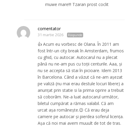
muwe mare!!! Tzaran prost coclit
comentator
31 martie 2026
Răspunde
👍 Acum eu vorbesc de Olana. În 2011 am
fost într-un city break în Amsterdam, frumos
cu ghid, cu autocar. Autocarul nu a plecat
până nu ne-am pus cu toții centurile. Aaa, și
nu se accepta să stai în picioare. Idem 2013
în Barcelona. Când a văzut că ne-am așezat
pe valiză (nu mai erau destule locuri libere) a
anunțat prin statie si la prima oprire a trebuit
să coborâm. Ne-a luat autocarul următor,
biletul cumpărat a rămas valabil. Că am
urcat așa românește.😉 Că erau deja
camere pe autocar și pierdea soferul licența.
Așa că noi mai avem muuult de tot de tras.