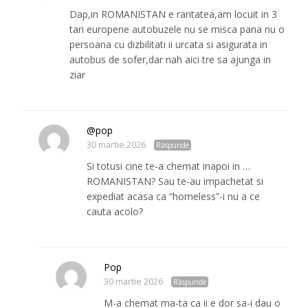
Dap,in ROMANISTAN e raritatea,am locuit in 3
tari europene autobuzele nu se misca pana nu o
persoana cu dizbilitati ii urcata si asigurata in
autobus de sofer,dar nah aici tre sa ajunga in
ziar
@pop
30 martie 2026
Răspunde
Si totusi cine te-a chemat inapoi in …
ROMANISTAN? Sau te-au impachetat si
expediat acasa ca “homeless”-i nu a ce
cauta acolo?
Pop
30 martie 2026
Răspunde
M-a chemat ma-ta ca ii e dor sa-i dau o