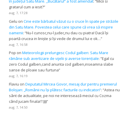
în județul Satu Mare. ,,Bucătarul” a fost amendat
: “
Micii si
gratarul cum a iesit?
”
aug. 7, 17:28
Gelu
on
Cine este bărbatul văzut cu o cruce în spate pe străzile
din Satu Mare. Povestea celui care spune că vrea să inspire
oamenii
: “
Nu-l cunosc,nu-l judec,nu dau cu piatra! Dacă își
poartă crucea in liniște și își vede de drumul lui e ok…
”
aug. 7, 16:58
Pop
on
Meteorologii prelungesc Codul galben: Satu Mare
rămâne sub avertizare de vijelii și averse torențiale
: “
Egal cu
zero Codul galben,cand anunta cod galben,inseamna slabe
sanse de ploaie sau furtuna
”
aug. 7, 16:19
Flaviu
on
Deputatul Mircea Govor, mesaj dur pentru premierul
Bolojan: „Românii nu își plătesc facturile cu indicatori”
: “
Astea nu
sânt de actualitate, pe noi ne interesează meciul cu Cozma
când jucam finala!?:))))
”
aug. 7, 14:50