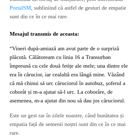
PortalSM
,
subliniind că astfel de gesturi de empatie
sunt din ce în ce mai rare.
Mesajul transmis de aceasta:
“Vineri după-amiază am avut parte de o surpriză
plăcută. Călătoream cu linia 16 a Transurban
împreună cu cele două fetițe ale mele; una dintre ele
era în cărucior, iar cealaltă era lângă mine. Văzând
că mă chinui să urc căruciorul în autobuz, șoferul a
coborât și m-a ajutat să-l urc. La coborâre, de
asemenea, m-a ajutat din nou să dau jos căruciorul.
Este un gest rar în zilele noastre, când bunătatea și
empatia față de semenii noștri sunt din ce în ce mai
rare.