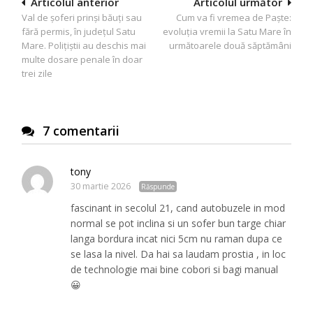
Navigare
Articolul anterior
Articolul următor
Val de șoferi prinși băuți sau
Cum va fi vremea de Paște:
în
fără permis, în județul Satu
evoluția vremii la Satu Mare în
articole
Mare. Polițiștii au deschis mai
următoarele două săptămâni
multe dosare penale în doar
trei zile
7 comentarii
tony
30 martie 2026
Răspunde
fascinant in secolul 21, cand autobuzele in mod
normal se pot inclina si un sofer bun targe chiar
langa bordura incat nici 5cm nu raman dupa ce
se lasa la nivel. Da hai sa laudam prostia , in loc
de technologie mai bine cobori si bagi manual
😀