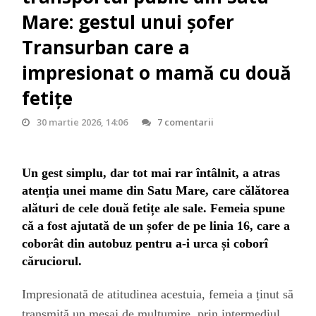
Mare: gestul unui șofer
Transurban care a
impresionat o mamă cu două
fetițe
30 martie 2026, 14:06
7 comentarii
Un gest simplu, dar tot mai rar întâlnit, a atras
atenția unei mame din Satu Mare, care călătorea
alături de cele două fetițe ale sale. Femeia spune
că a fost ajutată de un șofer de pe linia 16, care a
coborât din autobuz pentru a-i urca și coborî
căruciorul.
Impresionată de atitudinea acestuia, femeia a ținut să
transmită un mesaj de mulțumire,
prin intermediul