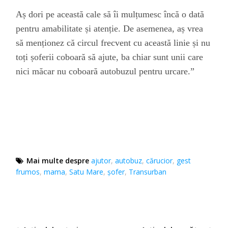
Aș dori pe această cale să îi mulțumesc încă o dată
pentru amabilitate și atenție. De asemenea, aș vrea
să menționez că circul frecvent cu această linie și nu
toți șoferii coboară să ajute, ba chiar sunt unii care
nici măcar nu coboară autobuzul pentru urcare.”
Mai multe despre
ajutor
,
autobuz
,
cărucior
,
gest
frumos
,
mama
,
Satu Mare
,
şofer
,
Transurban