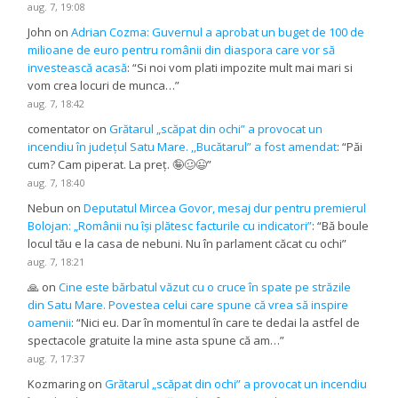
aug. 7, 19:08
John
on
Adrian Cozma: Guvernul a aprobat un buget de 100 de
milioane de euro pentru românii din diaspora care vor să
investească acasă
: “
Si noi vom plati impozite mult mai mari si
vom crea locuri de munca…
”
aug. 7, 18:42
comentator
on
Grătarul „scăpat din ochi” a provocat un
incendiu în județul Satu Mare. ,,Bucătarul” a fost amendat
: “
Păi
cum? Cam piperat. La preț. 🤪🥴😉
”
aug. 7, 18:40
Nebun
on
Deputatul Mircea Govor, mesaj dur pentru premierul
Bolojan: „Românii nu își plătesc facturile cu indicatori”
: “
Bă boule
locul tău e la casa de nebuni. Nu în parlament căcat cu ochi
”
aug. 7, 18:21
🙏
on
Cine este bărbatul văzut cu o cruce în spate pe străzile
din Satu Mare. Povestea celui care spune că vrea să inspire
oamenii
: “
Nici eu. Dar în momentul în care te dedai la astfel de
spectacole gratuite la mine asta spune că am…
”
aug. 7, 17:37
Kozmaring
on
Grătarul „scăpat din ochi” a provocat un incendiu