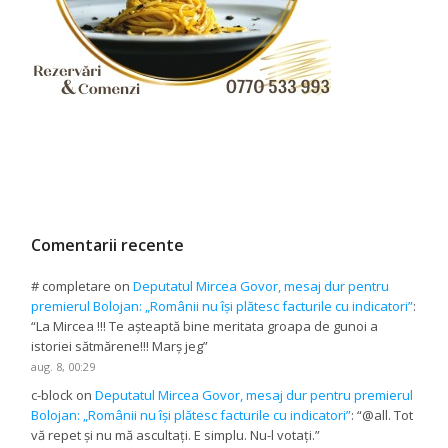
Comentarii recente
# completare
on
Deputatul Mircea Govor, mesaj dur pentru
premierul Bolojan: „Românii nu își plătesc facturile cu indicatori”
:
“
La Mircea !!! Te așteaptă bine meritata groapa de gunoi a
istoriei sătmărene!!! Marș jeg
”
aug. 8, 00:29
c-block
on
Deputatul Mircea Govor, mesaj dur pentru premierul
Bolojan: „Românii nu își plătesc facturile cu indicatori”
: “
@all. Tot
vă repet și nu mă ascultați. E simplu. Nu-l votați.
”