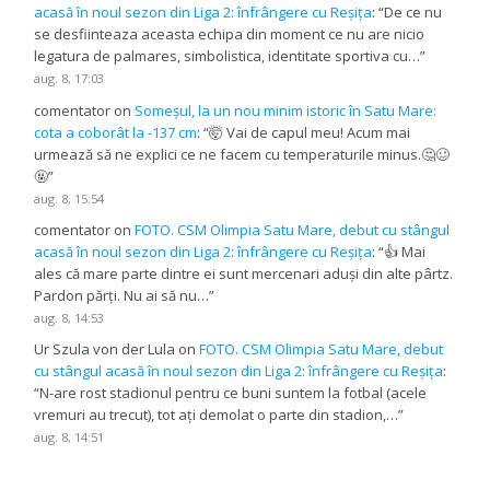
acasă în noul sezon din Liga 2: înfrângere cu Reșița
: “
De ce nu
se desfiinteaza aceasta echipa din moment ce nu are nicio
legatura de palmares, simbolistica, identitate sportiva cu…
”
aug. 8, 17:03
comentator
on
Someșul, la un nou minim istoric în Satu Mare:
cota a coborât la -137 cm
: “
🤯 Vai de capul meu! Acum mai
urmează să ne explici ce ne facem cu temperaturile minus.🤔🥴
🤬
”
aug. 8, 15:54
comentator
on
FOTO. CSM Olimpia Satu Mare, debut cu stângul
acasă în noul sezon din Liga 2: înfrângere cu Reșița
: “
👍 Mai
ales că mare parte dintre ei sunt mercenari aduși din alte pârtz.
Pardon părți. Nu ai să nu…
”
aug. 8, 14:53
Ur Szula von der Lula
on
FOTO. CSM Olimpia Satu Mare, debut
cu stângul acasă în noul sezon din Liga 2: înfrângere cu Reșița
:
“
N-are rost stadionul pentru ce buni suntem la fotbal (acele
vremuri au trecut), tot ați demolat o parte din stadion,…
”
aug. 8, 14:51