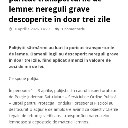
lemne: nereguli grave
descoperite în doar trei zile
6 aprilie 2026, 14:29
1 comentariu
Polițiștii sătmăreni au luat la puricat transporturile
de lemne. Oamenii legii au descoperit nereguli grave
în doar trei zile, fiind aplicat amenzi în valoare de
zeci de mii de lei.
Ce spune poliția:
În perioada 1 – 3 aprilie, polițiștii din cadrul Inspectoratului
de Poliție Județean Satu Mare – Serviciul de Ordine Publică
– Biroul pentru Protecția Fondului Forestier și Piscicol au
desfășurat o acțiune de amploare având ca obiectiv tăierile
ilegale de arbori și verificarea transportării materialelor
lemnoase și depozitele de material lemnos.