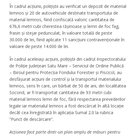
În cadrul acțiunii, polițiștii au verificat un depozit de material
lemnos și 20 de autovehicule destinate transportului de
material lemnos, fiind confiscată valoric cantitatea de
676,6 metri cubi cherestea rășinoase și lemn de foc fag,
frasin și stejar pedunculat, în valoare totală de peste
30.000 de lei, fiind aplicate 11 sancțiuni contravenționale în
valoare de peste 14.000 de lei.
În cadrul aceleiași acțiuni, polițiștii din cadrul Inspectoratului
de Poliție Județean Satu Mare – Serviciul de Ordine Publică
– Biroul pentru Protecția Fondului Forestier și Piscicol, au
desfășurat acțiuni de control și la transportul materialului
lemnos, sens în care, un bărbat de 50 de ani, din localitatea
Socond, ar fi transportat cantitatea de 93 metri cubi
material lemnos lemn de foc, fără respectarea prevederilor
legale iar materialul lemnos a fost descărcat în altă locație
decât cea înregistrată în aplicația Sumal 2.0 la rubrica
”Punct de descărcare”.
Acțiunea face parte dintr-un plan amplu de măsuri pentru