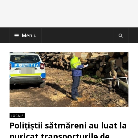
Meniu
LOCALE
Polițiștii sătmăreni au luat la
puricat transporturile de