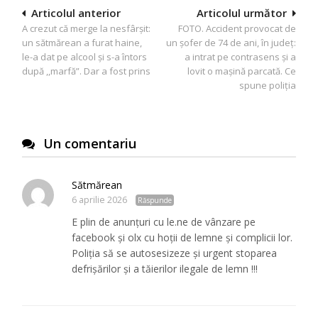
Navigare
Articolul anterior
Articolul următor
A crezut că merge la nesfârșit:
FOTO. Accident provocat de
în
un sătmărean a furat haine,
un șofer de 74 de ani, în județ:
articole
le-a dat pe alcool și s-a întors
a intrat pe contrasens și a
după ,,marfă”. Dar a fost prins
lovit o mașină parcată. Ce
spune poliția
Un comentariu
Sătmărean
6 aprilie 2026
Răspunde
E plin de anunțuri cu le.ne de vânzare pe
facebook și olx cu hoții de lemne și complicii lor.
Poliția să se autosesizeze și urgent stoparea
defrișărilor și a tăierilor ilegale de lemn !!!