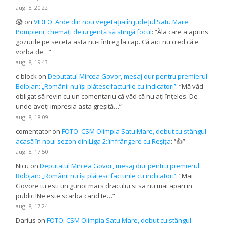
aug. 8, 20:22
😱
on
VIDEO. Arde din nou vegetația în județul Satu Mare.
Pompierii, chemați de urgență să stingă focul
: “
Ăla care a aprins
gozurile pe seceta asta nu-i întreg la cap. Că aici nu cred că e
vorba de…
”
aug. 8, 19:43
c-block
on
Deputatul Mircea Govor, mesaj dur pentru premierul
Bolojan: „Românii nu își plătesc facturile cu indicatori”
: “
Mă văd
obligat să revin cu un comentariu că văd că nu ați înțeles. De
unde aveți impresia asta greșită…
”
aug. 8, 18:09
comentator
on
FOTO. CSM Olimpia Satu Mare, debut cu stângul
acasă în noul sezon din Liga 2: înfrângere cu Reșița
: “
👍
”
aug. 8, 17:50
Nicu
on
Deputatul Mircea Govor, mesaj dur pentru premierul
Bolojan: „Românii nu își plătesc facturile cu indicatori”
: “
Mai
Govore tu esti un gunoi mars dracului si sa nu mai apari in
public !Ne este scarba cand te…
”
aug. 8, 17:24
Darius
on
FOTO. CSM Olimpia Satu Mare, debut cu stângul