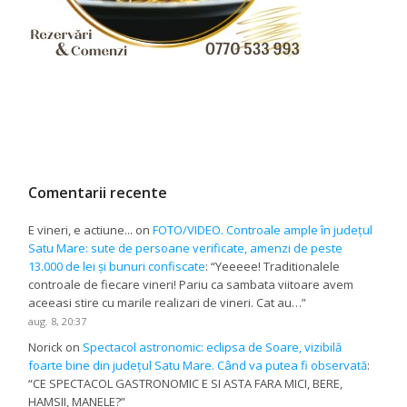
Comentarii recente
E vineri, e actiune...
on
FOTO/VIDEO. Controale ample în județul
Satu Mare: sute de persoane verificate, amenzi de peste
13.000 de lei și bunuri confiscate
: “
Yeeeee! Traditionalele
controale de fiecare vineri! Pariu ca sambata viitoare avem
aceeasi stire cu marile realizari de vineri. Cat au…
”
aug. 8, 20:37
Norick
on
Spectacol astronomic: eclipsa de Soare, vizibilă
foarte bine din județul Satu Mare. Când va putea fi observată
:
“
CE SPECTACOL GASTRONOMIC E SI ASTA FARA MICI, BERE,
HAMSII, MANELE?
”