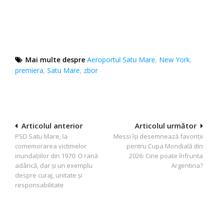
Mai multe despre
Aeroportul Satu Mare
,
New York
,
premiera
,
Satu Mare
,
zbor
Navigare
Articolul anterior
Articolul următor
PSD Satu Mare, la
Messi își desemnează favoriții
în
comemorarea victimelor
pentru Cupa Mondială din
articole
inundațiilor din 1970: O rană
2026: Cine poate înfrunta
adâncă, dar și un exemplu
Argentina?
despre curaj, unitate și
responsabilitate