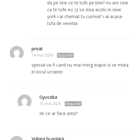
da pe tine ce te tufe pe tine? nu are cine
ca te tufe eu :)) sa stea acolo in new
york i-ai chemat tu cumva? i-ai acasa
tufa de venetia
privat
14 mai 2026
Răspunde
special va fi cand nu mai merg inapoi si se muta
in locul ucrainei
Gyuszika
15 mai 2026
Răspunde
de ce ar face asta?
Vulpea bi-polara