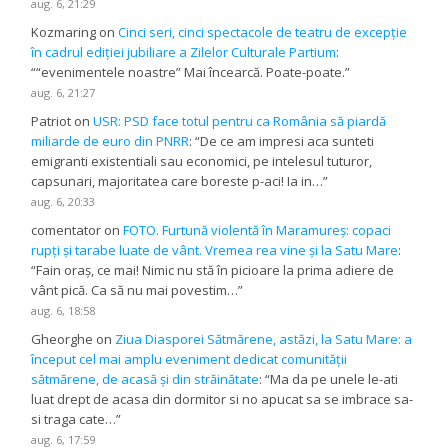
aug. 6, 21:29
Kozmaring
on
Cinci seri, cinci spectacole de teatru de excepție
în cadrul ediției jubiliare a Zilelor Culturale Partium
:
“
“evenimentele noastre” Mai încearcă. Poate-poate.
”
aug. 6, 21:27
Patriot
on
USR: PSD face totul pentru ca România să piardă
miliarde de euro din PNRR
: “
De ce am impresi aca sunteti
emigranti existentiali sau economici, pe intelesul tuturor,
capsunari, majoritatea care boreste p-aci! Ia in…
”
aug. 6, 20:33
comentator
on
FOTO. Furtună violentă în Maramureș: copaci
rupți și tarabe luate de vânt. Vremea rea vine și la Satu Mare
:
“
Fain oraș, ce mai! Nimic nu stă în picioare la prima adiere de
vânt pică. Ca să nu mai povestim…
”
aug. 6, 18:58
Gheorghe
on
Ziua Diasporei Sătmărene, astăzi, la Satu Mare: a
început cel mai amplu eveniment dedicat comunității
sătmărene, de acasă și din străinătate
: “
Ma da pe unele le-ati
luat drept de acasa din dormitor si no apucat sa se imbrace sa-
si traga cate…
”
aug. 6, 17:59