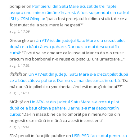
pompier
on
Pompierul din Satu Mare acuzat de trei fapte
asupra unui minor rămâne în arest. A fost suspendat din cadrul
ISU și CSM Olimpia
: “
pai a fost protejatul lui dima si ulici. de ce a
fost mutat de la satu mare la negresti?
”
aug. 6, 17:59
Gheorghe
on
Un ATV-ist din județul Satu Mare s-a crezut pilot
după ce a băut câteva pahare. Dar nu s-a mai descurcat în
curbă
: “
O vrut sa se omoare ca lo inselat Marica da n-o reusit
precum nici bombonel n-o reusit cu pistolu.Tura urmatoare…
”
aug. 6, 17:52
🤔🤔🤔
on
Un ATV-ist din județul Satu Mare s-a crezut pilot după
ce a băut câteva pahare. Dar nu s-a mai descurcat în curbă
: “
Da
mă dar să te plimbi cu șmecheria când ești mangă de beat??
”
aug. 6, 16:11
MGhiță
on
Un ATV-ist din județul Satu Mare s-a crezut pilot
după ce a băut câteva pahare. Dar nu s-a mai descurcat în
curbă
: “
Dă-l in măsa,bine ca no omorât pe nimeni.Politia din
negresti este mână in mână cu acesti inconstienti
”
aug. 6, 15:41
Fără penali în funcțiile publice
on
USR: PSD face totul pentru ca