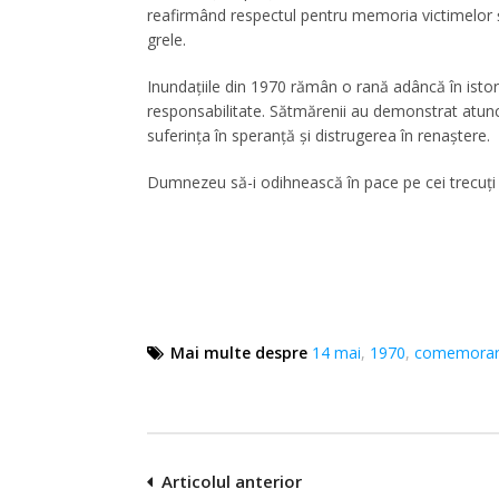
reafirmând respectul pentru memoria victimelor ș
grele.
Inundațiile din 1970 rămân o rană adâncă în istori
responsabilitate. Sătmărenii au demonstrat atunci
suferința în speranță și distrugerea în renaștere.
Dumnezeu să-i odihnească în pace pe cei trecuți 
Mai multe despre
14 mai
,
1970
,
comemora
Navigare
Articolul anterior