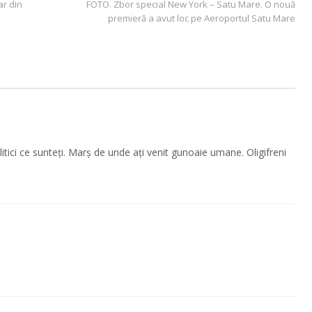
r din
FOTO. Zbor special New York – Satu Mare. O nouă
premieră a avut loc pe Aeroportul Satu Mare
litici ce sunteți. Marș de unde ați venit gunoaie umane. Oligifreni