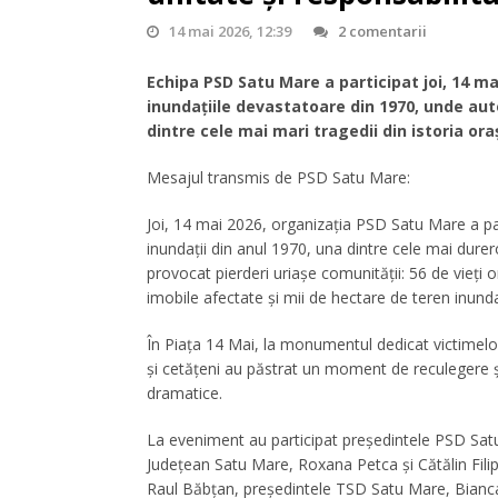
14 mai 2026, 12:39
2 comentarii
Echipa PSD Satu Mare a participat joi, 14 m
inundațiile devastatoare din 1970, unde aut
dintre cele mai mari tragedii din istoria oraș
Mesajul transmis de PSD Satu Mare:
Joi, 14 mai 2026, organizația PSD Satu Mare a pa
inundații din anul 1970, una dintre cele mai durer
provocat pierderi uriașe comunității: 56 de vieți 
imobile afectate și mii de hectare de teren inund
În Piața 14 Mai, la monumentul dedicat victimelor, 
și cetățeni au păstrat un moment de reculegere și
dramatice.
La eveniment au participat președintele PSD Satu
Județean Satu Mare, Roxana Petca și Cătălin Filip,
Raul Băbțan, președintele TSD Satu Mare, Bianc