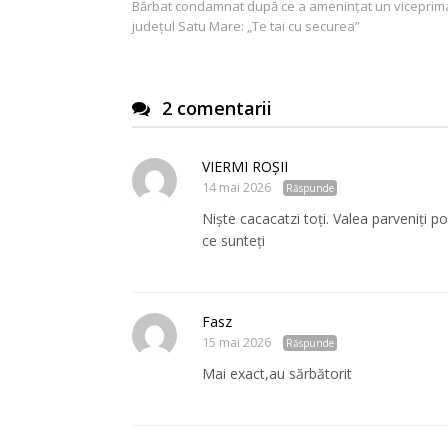
Bărbat condamnat după ce a amenințat un viceprima
în
județul Satu Mare: „Te tai cu securea”
articole
2 comentarii
VIERMI ROȘII
14 mai 2026
Răspunde
Niște cacacatzi toți. Valea parveniți po
ce sunteți
Fasz
15 mai 2026
Răspunde
Mai exact,au sărbătorit