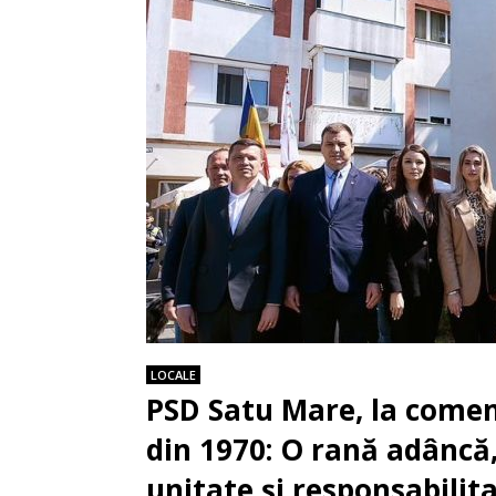
LOCALE
PSD Satu Mare, la comem
din 1970: O rană adâncă,
unitate și responsabilit