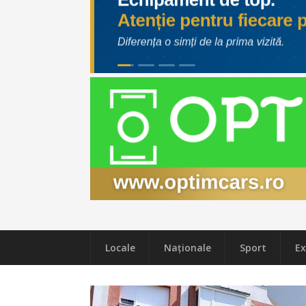
Locale
Naţionale
Sport
Ex