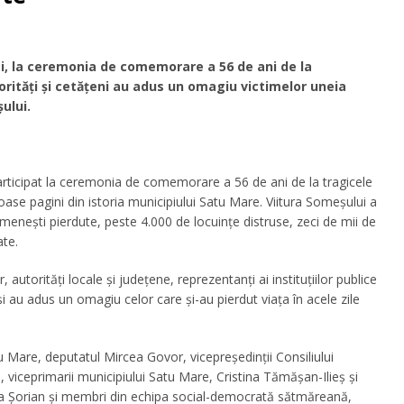
ai, la ceremonia de comemorare a 56 de ani de la
orități și cetățeni au adus un omagiu victimelor uneia
ului.
rticipat la ceremonia de comemorare a 56 de ani de la tragicele
oase pagini din istoria municipiului Satu Mare. Viitura Someșului a
omenești pierdute, peste 4.000 de locuințe distruse, zeci de mii de
ate.
autorități locale și județene, reprezentanți ai instituțiilor publice
 au adus un omagiu celor care și-au pierdut viața în acele zile
 Mare, deputatul Mircea Govor, vicepreședinții Consiliului
 viceprimarii municipiului Satu Mare, Cristina Tămășan-Ilieș și
a Șorian și membri din echipa social-democrată sătmăreană,