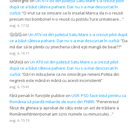
Gheorghe
on
Un ATV-ist din județul Satu Mare s-a crezut pilot
după ce a băut câteva pahare. Dar nu s-a mai descurcat în
curbă
: “
O vrut sa se omoare ca lo inselat Marica da n-o reusit
precum nici bombonel n-o reusit cu pistolu.Tura urmatoare…
”
aug. 6, 17:52
🤔🤔🤔
on
Un ATV-ist din județul Satu Mare s-a crezut pilot după
ce a băut câteva pahare. Dar nu s-a mai descurcat în curbă
: “
Da
mă dar să te plimbi cu șmecheria când ești mangă de beat??
”
aug. 6, 16:11
MGhiță
on
Un ATV-ist din județul Satu Mare s-a crezut pilot
după ce a băut câteva pahare. Dar nu s-a mai descurcat în
curbă
: “
Dă-l in măsa,bine ca no omorât pe nimeni.Politia din
negresti este mână in mână cu acesti inconstienti
”
aug. 6, 15:41
Fără penali în funcțiile publice
on
USR: PSD face totul pentru ca
România să piardă miliarde de euro din PNRR
: “
Penerereul
făcut de ghinea și aprobat de câțu este un act de trădare a
României!!(Intenționat am scris numele cu minuscule)…
”
aug. 6, 15:19