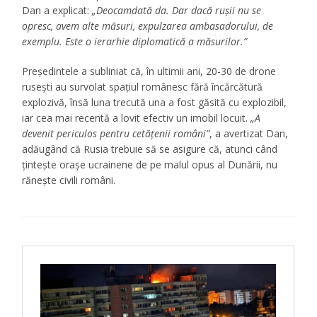
Dan a explicat:
„Deocamdată da. Dar dacă rușii nu se
opresc, avem alte măsuri, expulzarea ambasadorului, de
exemplu. Este o ierarhie diplomatică a măsurilor.”
Președintele a subliniat că, în ultimii ani, 20-30 de drone
rusești au survolat spațiul românesc fără încărcătură
explozivă, însă luna trecută una a fost găsită cu explozibil,
iar cea mai recentă a lovit efectiv un imobil locuit.
„A
devenit periculos pentru cetățenii români”
, a avertizat Dan,
adăugând că Rusia trebuie să se asigure că, atunci când
țintește orașe ucrainene de pe malul opus al Dunării, nu
rănește civili români.