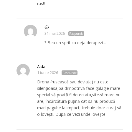
rus!!
🥱
31 mai 2026
Răspunde
? Bea un sprit ca deja derapezi…
Aida
1 iunie 2026
Răspunde
Drona (rusească sau deviata) nu este
silențioasa,ba dimpotrivă face gălăgie mare
special să poată fi detectata,viteză mare nu
are, încărcătură puțină cat să nu producă
mari pagube la impact, trebuie doar curaj să
o lovești. După ce vezi unde lovește