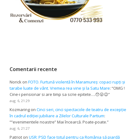
Comentarii recente
Norick
on
FOTO. Furtună violentă în Maramureș: copaci rupți și
tarabe luate de vânt. Vremea rea vine și la Satu Mare
: “
OMG !
Cine-i pensionar si are timp sa scrie epitete….😯😛😉
”
aug. 6, 21:29
Kozmaring
on
Cinci seri, cinci spectacole de teatru de excepție
în cadrul ediției jubiliare a Zilelor Culturale Partium
:
“
“evenimentele noastre” Mai încearcă. Poate-poate.
”
aug. 6, 21:27
Patriot
on
USR: PSD face totul pentru ca România să piardă