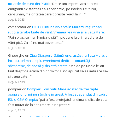
miliarde de euro din PNRR
: “
De ce am impresi aca sunteti
emigranti existentiali sau economici, pe intelesul tuturor,
capsunari, majoritatea care boreste p-aci! Ia in…
”
aug. 6, 20:33
comentator
on
FOTO. Furtună violentă în Maramureș: copaci
rupți și tarabe luate de vânt. Vremea rea vine și la Satu Mare
:
“
Fain oraș, ce mai! Nimic nu stă în picioare la prima adiere de
vânt pică. Ca să nu mai povestim…
”
aug. 6, 18:58
Gheorghe
on
Ziua Diasporei Sătmărene, astăzi, la Satu Mare: a
început cel mai amplu eveniment dedicat comunității
sătmărene, de acasă și din străinătate
: “
Ma da pe unele le-ati
luat drept de acasa din dormitor si no apucat sa se imbrace sa-
si traga cate…
”
aug. 6, 17:59
pompier
on
Pompierul din Satu Mare acuzat de trei fapte
asupra unui minor rămâne în arest. A fost suspendat din cadrul
ISU și CSM Olimpia
: “
pai a fost protejatul lui dima si ulici. de ce a
fost mutat de la satu mare la negresti?
”
aug. 6, 17:59