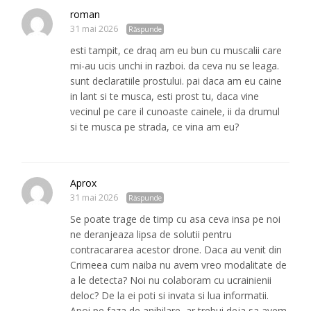
roman
31 mai 2026
Răspunde
esti tampit, ce draq am eu bun cu muscalii care
mi-au ucis unchi in razboi. da ceva nu se leaga.
sunt declaratiile prostului. pai daca am eu caine
in lant si te musca, esti prost tu, daca vine
vecinul pe care il cunoaste cainele, ii da drumul
si te musca pe strada, ce vina am eu?
Aprox
31 mai 2026
Răspunde
Se poate trage de timp cu asa ceva insa pe noi
ne deranjeaza lipsa de solutii pentru
contracararea acestor drone. Daca au venit din
Crimeea cum naiba nu avem vreo modalitate de
a le detecta? Noi nu colaboram cu ucrainienii
deloc? De la ei poti si invata si lua informatii.
Apoi pe faza de anihilare, ar trebui deja sa avem