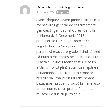
De aici fiecare înțelege ce vrea
1 iunie 2026
Răspunde
Avem gheparzi, avem pume si știi ce mai
avem? Viteji generali de cazarmament,
gen Ciucă, gen Gabriel Oprea. Când la
defilarea de 1 Decembrie 2018
proaspetele F 16 nu au decolar că
virgulă chipurile “era prea frig”, în
paranteză erau zero grade !!! tind să cred
că Putin a râs copios pe seama noastră.
Și asta e un lucru foarte trist. Că acum
aflăm și noi că până acum ca și apărare
antiaeriană la atacul contra dronelor
rătăcite sau mai puțin rătăcite ne-am
bazat mai mult pe noroc.🥶 La mine asta
are un nume. Desteptarea fraților că
muscalul e dus cu pluta deja.