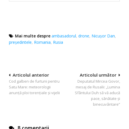
Mai multe despre
ambasadorul
,
drone
,
Nicușor Dan
,
președintele
,
Romania
,
Rusia
Navigare
Articolul anterior
Articolul următor
Cod galben de furtuni pentru
Deputatul Mircea Govor,
în
Satu Mare: meteorologii
mesaj de Rusalii: „Lumina
articole
anunță ploi torențiale și vijelii
Sfântului Duh să vă aducă
pace, sănătate și
binecuvântare”
8 comentarii