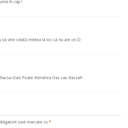
umni în cap !
u vă vine odată mintea la loc că nu are ce.🥴
ea Racsa-Oas! Poate Remetea Oas sau Racsa!!!
bligatorii sunt marcate cu
*