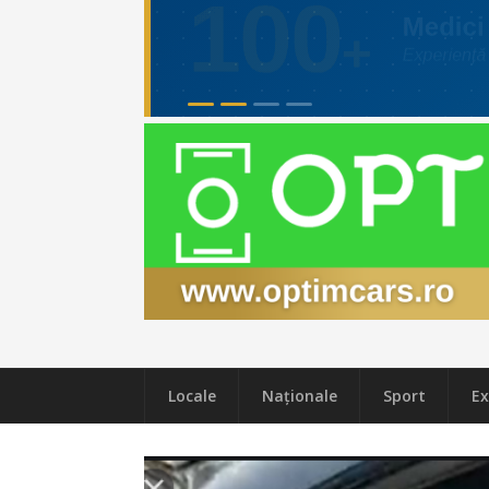
Locale
Naţionale
Sport
Ex