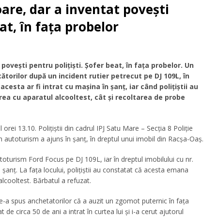
oare, dar a inventat poveşti
eat, în faţa probelor
poveşti pentru polițiști. Şofer beat, în faţa probelor. Un
ătorilor după un incident rutier petrecut pe DJ 109L, în
acesta ar fi intrat cu mașina în șanț, iar când polițiștii au
area cu aparatul alcooltest, cât și recoltarea de probe
 orei 13.10. Polițiștii din cadrul IPJ Satu Mare – Secția 8 Poliție
n autoturism a ajuns în șanț, în dreptul unui imobil din Racșa-Oaș.
autoturism Ford Focus pe DJ 109L, iar în dreptul imobilului cu nr.
 în șanț. La fața locului, polițiștii au constatat că acesta emana
alcooltest. Bărbatul a refuzat.
le-a spus anchetatorilor că a auzit un zgomot puternic în fața
e circa 50 de ani a intrat în curtea lui și i-a cerut ajutorul