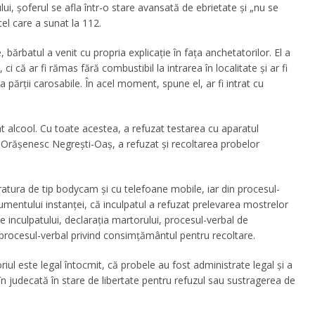
ui, șoferul se afla într-o stare avansată de ebrietate și „nu se
cel care a sunat la 112.
, bărbatul a venit cu propria explicație în fața anchetatorilor. El a
ci că ar fi rămas fără combustibil la intrarea în localitate și ar fi
 părții carosabile. În acel moment, spune el, ar fi intrat cu
t alcool. Cu toate acestea, a refuzat testarea cu aparatul
ul Orășenesc Negrești-Oaș, a refuzat și recoltarea probelor
ratura de tip bodycam și cu telefoane mobile, iar din procesul-
cumentului instanței, că inculpatul a refuzat prelevarea mostrelor
e inculpatului, declarația martorului, procesul-verbal de
i procesul-verbal privind consimțământul pentru recoltare.
iul este legal întocmit, că probele au fost administrate legal și a
 în judecată în stare de libertate pentru refuzul sau sustragerea de