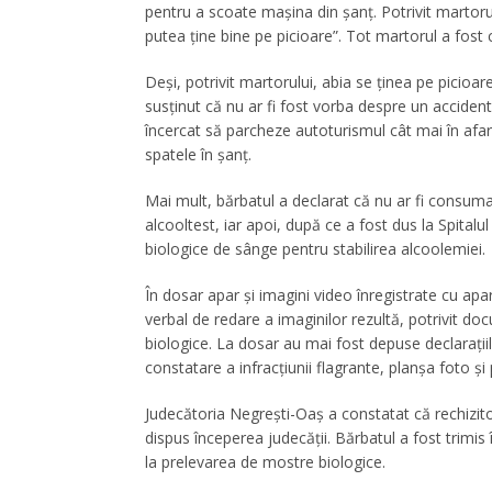
pentru a scoate mașina din șanț. Potrivit martorul
putea ține bine pe picioare”. Tot martorul a fost 
Deși, potrivit martorului, abia se ținea pe picioare
susținut că nu ar fi fost vorba despre un accident, 
încercat să parcheze autoturismul cât mai în afara
spatele în șanț.
Mai mult, bărbatul a declarat că nu ar fi consuma
alcooltest, iar apoi, după ce a fost dus la Spital
biologice de sânge pentru stabilirea alcoolemiei.
În dosar apar și imagini video înregistrate cu apa
verbal de redare a imaginilor rezultă, potrivit do
biologice. La dosar au mai fost depuse declarațiil
constatare a infracțiunii flagrante, planșa foto ș
Judecătoria Negrești-Oaș a constatat că rechizitor
dispus începerea judecății. Bărbatul a fost trimis
la prelevarea de mostre biologice.