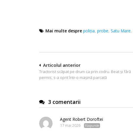
Mai multe despre
poliţia
,
probe
,
Satu Mare
,
Navigare
Articolul anterior
Tractorist scăpat pe drum ca prin codru. Beat și fără
în
permis, s-a oprit într-o mașină parcată
articole
3 comentarii
Agent Robert Doroftei
17 mai 2026
Răspunde