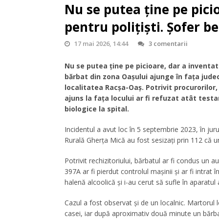
Nu se putea ține pe pici
pentru polițiști. Şofer b
17 mai 2026, 14:44
3 comentarii
Nu se putea ține pe picioare, dar a inventat 
bărbat din zona Oașului ajunge în fața judec
localitatea Racșa-Oaș. Potrivit procurorilor, 
ajuns la fața locului ar fi refuzat atât test
biologice la spital.
Incidentul a avut loc în 5 septembrie 2023, în jurul
Rurală Gherța Mică au fost sesizați prin 112 că u
Potrivit rechizitoriului, bărbatul ar fi condus un 
397A ar fi pierdut controlul mașinii și ar fi intrat
halenă alcoolică și i-au cerut să sufle în aparatul 
Cazul a fost observat și de un localnic. Martorul 
casei, iar după aproximativ două minute un bărbat d