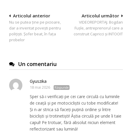
Navigare
Articolul anterior
Articolul următor
Nu se putea ține pe picioare,
VIDEOREPORTAJ. Bogdan
în
dar a inventat poveşti pentru
Fușle, antreprenorul care a
articole
polițiști. Şofer beat, în faţa
construit Capricci și INTOOIT
probelor
Un comentariu
Gyuszika
18 mai 2026
Răspunde
Sper să-i verificați pe cei care circulă cu luminile
de ceață și pe motocicliștii cu tobe modificate!
Și n-ar strica să faceți puțină ordine și între
bicicliști și trotinetiști! Ăștia circulă pe unde îi taie
capul! Pe trotuar, fără absolut niciun element
reflectorizant sau lumină!