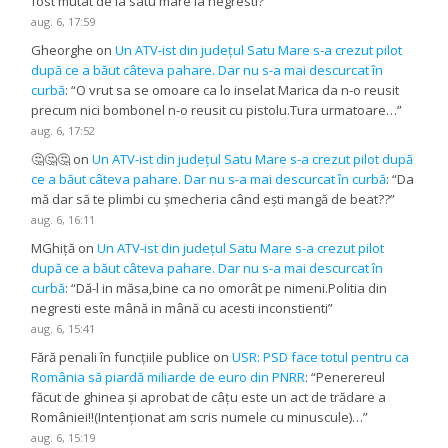
fost mutat de la satu mare la negresti?
”
aug. 6, 17:59
Gheorghe
on
Un ATV-ist din județul Satu Mare s-a crezut pilot
după ce a băut câteva pahare. Dar nu s-a mai descurcat în
curbă
: “
O vrut sa se omoare ca lo inselat Marica da n-o reusit
precum nici bombonel n-o reusit cu pistolu.Tura urmatoare…
”
aug. 6, 17:52
🤔🤔🤔
on
Un ATV-ist din județul Satu Mare s-a crezut pilot după
ce a băut câteva pahare. Dar nu s-a mai descurcat în curbă
: “
Da
mă dar să te plimbi cu șmecheria când ești mangă de beat??
”
aug. 6, 16:11
MGhiță
on
Un ATV-ist din județul Satu Mare s-a crezut pilot
după ce a băut câteva pahare. Dar nu s-a mai descurcat în
curbă
: “
Dă-l in măsa,bine ca no omorât pe nimeni.Politia din
negresti este mână in mână cu acesti inconstienti
”
aug. 6, 15:41
Fără penali în funcțiile publice
on
USR: PSD face totul pentru ca
România să piardă miliarde de euro din PNRR
: “
Penerereul
făcut de ghinea și aprobat de câțu este un act de trădare a
României!!(Intenționat am scris numele cu minuscule)…
”
aug. 6, 15:19