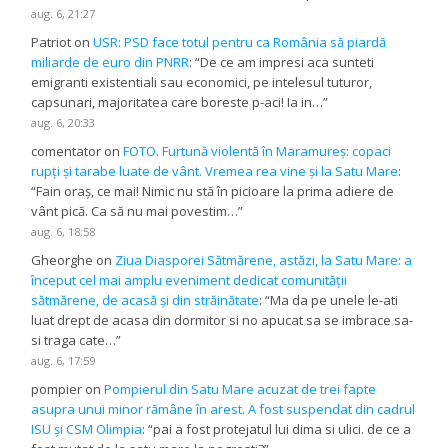
aug. 6, 21:27
Patriot
on
USR: PSD face totul pentru ca România să piardă
miliarde de euro din PNRR
: “
De ce am impresi aca sunteti
emigranti existentiali sau economici, pe intelesul tuturor,
capsunari, majoritatea care boreste p-aci! Ia in…
”
aug. 6, 20:33
comentator
on
FOTO. Furtună violentă în Maramureș: copaci
rupți și tarabe luate de vânt. Vremea rea vine și la Satu Mare
:
“
Fain oraș, ce mai! Nimic nu stă în picioare la prima adiere de
vânt pică. Ca să nu mai povestim…
”
aug. 6, 18:58
Gheorghe
on
Ziua Diasporei Sătmărene, astăzi, la Satu Mare: a
început cel mai amplu eveniment dedicat comunității
sătmărene, de acasă și din străinătate
: “
Ma da pe unele le-ati
luat drept de acasa din dormitor si no apucat sa se imbrace sa-
si traga cate…
”
aug. 6, 17:59
pompier
on
Pompierul din Satu Mare acuzat de trei fapte
asupra unui minor rămâne în arest. A fost suspendat din cadrul
ISU și CSM Olimpia
: “
pai a fost protejatul lui dima si ulici. de ce a