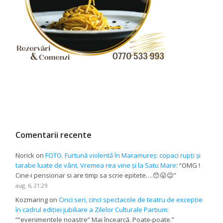
Comentarii recente
Norick
on
FOTO. Furtună violentă în Maramureș: copaci rupți și
tarabe luate de vânt. Vremea rea vine și la Satu Mare
: “
OMG !
Cine-i pensionar si are timp sa scrie epitete….😯😛😉
”
aug. 6, 21:29
Kozmaring
on
Cinci seri, cinci spectacole de teatru de excepție
în cadrul ediției jubiliare a Zilelor Culturale Partium
:
“
“evenimentele noastre” Mai încearcă. Poate-poate.
”