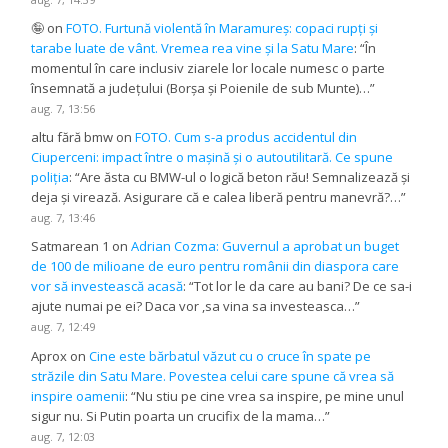
🤪
on
FOTO. Furtună violentă în Maramureș: copaci rupți și
tarabe luate de vânt. Vremea rea vine și la Satu Mare
: “
În
momentul în care inclusiv ziarele lor locale numesc o parte
însemnată a județului (Borșa și Poienile de sub Munte)…
”
aug. 7, 13:56
altu fără bmw
on
FOTO. Cum s-a produs accidentul din
Ciuperceni: impact între o mașină și o autoutilitară. Ce spune
poliția
: “
Are ăsta cu BMW-ul o logică beton rău! Semnalizează și
deja și virează. Asigurare că e calea liberă pentru manevră?…
”
aug. 7, 13:46
Satmarean 1
on
Adrian Cozma: Guvernul a aprobat un buget
de 100 de milioane de euro pentru românii din diaspora care
vor să investească acasă
: “
Tot lor le da care au bani? De ce sa-i
ajute numai pe ei? Daca vor ,sa vina sa investeasca…
”
aug. 7, 12:49
Aprox
on
Cine este bărbatul văzut cu o cruce în spate pe
străzile din Satu Mare. Povestea celui care spune că vrea să
inspire oamenii
: “
Nu stiu pe cine vrea sa inspire, pe mine unul
sigur nu. Si Putin poarta un crucifix de la mama…
”
aug. 7, 12:03