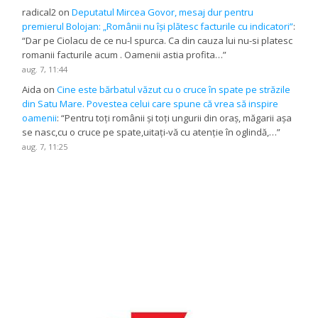
radical2
on
Deputatul Mircea Govor, mesaj dur pentru
premierul Bolojan: „Românii nu își plătesc facturile cu indicatori”
:
“
Dar pe Ciolacu de ce nu-l spurca. Ca din cauza lui nu-si platesc
romanii facturile acum . Oamenii astia profita…
”
aug. 7, 11:44
Aida
on
Cine este bărbatul văzut cu o cruce în spate pe străzile
din Satu Mare. Povestea celui care spune că vrea să inspire
oamenii
: “
Pentru toți românii și toți ungurii din oraș, măgarii așa
se nasc,cu o cruce pe spate,uitați-vă cu atenție în oglindă,…
”
aug. 7, 11:25