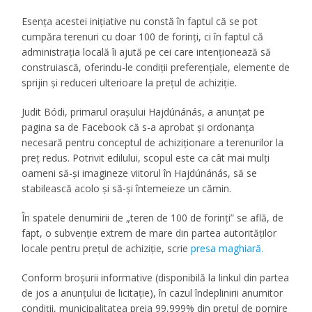
Esența acestei inițiative nu constă în faptul că se pot
cumpăra terenuri cu doar 100 de forinți, ci în faptul că
administrația locală îi ajută pe cei care intenționează să
construiască, oferindu-le condiții preferențiale, elemente de
sprijin și reduceri ulterioare la prețul de achiziție.
Judit Bódi, primarul orașului Hajdúnánás, a anunțat pe
pagina sa de Facebook că s-a aprobat și ordonanța
necesară pentru conceptul de achiziționare a terenurilor la
preț redus. Potrivit edilului, scopul este ca cât mai mulți
oameni să-și imagineze viitorul în Hajdúnánás, să se
stabilească acolo și să-și întemeieze un cămin.
În spatele denumirii de „teren de 100 de forinți” se află, de
fapt, o subvenție extrem de mare din partea autorităților
locale pentru prețul de achiziție, scrie
presa maghiară.
Conform broșurii informative (disponibilă la linkul din partea
de jos a anunțului de licitație), în cazul îndeplinirii anumitor
condiții, municipalitatea preia 99,999% din prețul de pornire