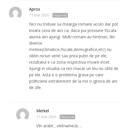
Aprox
11 mai 2026
Răspunde
Nici nu trebuie sa mearga romanii acolo dar pot
invata ceva de aici ca, daca pui presiune fiscala
aiurea aici ajungi. Multi romani au terenuri, din
diverse
motive(climatice,fiscale,demografice,etc) nu
obtin niciun venit sau prea putin de pe ele,
rezultatul e ca zona respectiva moare incet.
Ajungi in situatia ca nici macar un leu nu obtii de
pe ele. Asta e o problema grava pe care
politicienii extraterestri de la noi o ignora de ani
de zile.
Merkel
11 mai 2026
Răspunde
VIn arabii , vietnamezii….