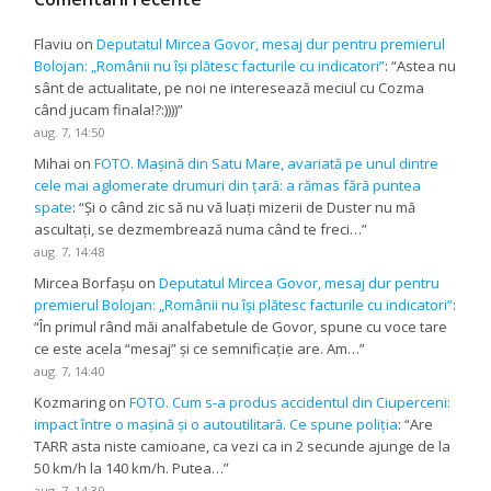
Flaviu
on
Deputatul Mircea Govor, mesaj dur pentru premierul
Bolojan: „Românii nu își plătesc facturile cu indicatori”
: “
Astea nu
sânt de actualitate, pe noi ne interesează meciul cu Cozma
când jucam finala!?:))))
”
aug. 7, 14:50
Mihai
on
FOTO. Mașină din Satu Mare, avariată pe unul dintre
cele mai aglomerate drumuri din țară: a rămas fără puntea
spate
: “
Și o când zic să nu vă luați mizerii de Duster nu mă
ascultați, se dezmembrează numa când te freci…
”
aug. 7, 14:48
Mircea Borfașu
on
Deputatul Mircea Govor, mesaj dur pentru
premierul Bolojan: „Românii nu își plătesc facturile cu indicatori”
:
“
În primul rând măi analfabetule de Govor, spune cu voce tare
ce este acela “mesaj” și ce semnificație are. Am…
”
aug. 7, 14:40
Kozmaring
on
FOTO. Cum s-a produs accidentul din Ciuperceni:
impact între o mașină și o autoutilitară. Ce spune poliția
: “
Are
TARR asta niste camioane, ca vezi ca in 2 secunde ajunge de la
50 km/h la 140 km/h. Putea…
”
aug. 7, 14:39