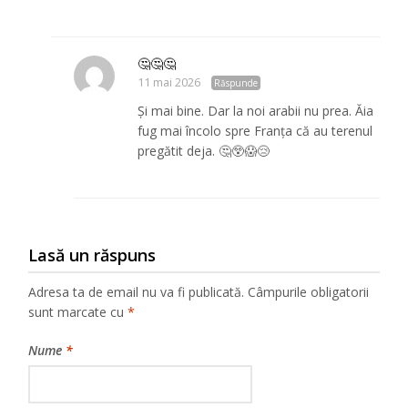
🤔🤔🤔
11 mai 2026
Răspunde
Și mai bine. Dar la noi arabii nu prea. Ăia
fug mai încolo spre Franța că au terenul
pregătit deja. 🤔😲😱😢
Lasă un răspuns
Adresa ta de email nu va fi publicată.
Câmpurile obligatorii
sunt marcate cu
*
Nume
*