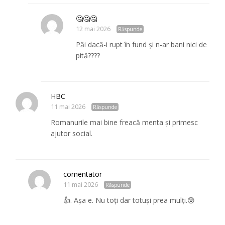
🤔🤔🤔
12 mai 2026
Răspunde
Păi dacă-i rupt în fund și n-ar bani nici de
pită????
HBC
11 mai 2026
Răspunde
Romanurile mai bine freacă menta și primesc
ajutor social.
comentator
11 mai 2026
Răspunde
👍. Așa e. Nu toți dar totuși prea mulți.😰