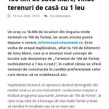
terenuri de casă cu 1 leu
10 mai 2026, 18:10
10 comentarii
Un oraș cu 16.000 de locuitori din Ungaria vinde
terenuri cu 100 de forinți, iar acum oricine poate
depune o cerere,
informează newsweek.ro
. Este
vorba de orașul Hajdúnánás, aflat la 130 de kilometri
de Satu Mare, care și-a anunțat noul concept de
locuire sub denumirea de „Terenuri de 100 de forinți
(echivalentul a 1 leu n.red.)”, în cadrul căruia se oferă
terenuri de construcție în condiții preferențiale celor
care doresc să se stabilească aici.
Hajdúnánás încearcă să oprească declinul demografic din
mediul rural cu un nou instrument: conducerea orașului a
finalizat programul așa-numit „terenuri de 100 de forinți”, al
cărui scop este de a încuraja cât mai multe familii și tineri
să rămână în localitate sau să se mute aici.