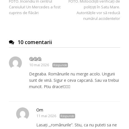
FOTO. Incendiu în centrul
FOTO. Motocicliști verificați de
în
Careiului! Un Mercedes a fost
polițiști în Satu Mare.
articole
cuprins de flăcări
Autoritățile vor să reducă
numărul accidentelor
10 comentarii
🤔🤔🤔
10 mai 2026
Răspunde
Degeaba. Românurile nu merge acolo. Ungurii
sunt de vină. Sigur e ceva capcană. Sau va trebui
muncit. Ptiu drace!😵‍💫🥴
Om
11 mai 2026
Răspunde
Lasați ,,românurile”. Stiu, ca nu puteti sa ne