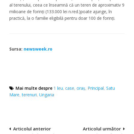
al terenului, ceea ce înseamnă că un teren de aproximativ 9
milioane de forinți (133.000 lei n.red.)poate ajunge, în
practică, la o familie eligibilă pentru doar 100 de forinți.
Sursa:
newsweek.ro
Mai multe despre
1 leu
,
case
,
oraș
,
Principal
,
Satu
Mare
,
terenuri
,
Ungaria
Navigare
Articolul anterior
Articolul următor