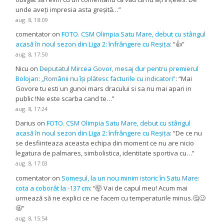
unde aveți impresia asta greșită…
”
aug. 8, 18:09
comentator
on
FOTO. CSM Olimpia Satu Mare, debut cu stângul
acasă în noul sezon din Liga 2: înfrângere cu Reșița
: “
👍
”
aug. 8, 17:50
Nicu
on
Deputatul Mircea Govor, mesaj dur pentru premierul
Bolojan: „Românii nu își plătesc facturile cu indicatori”
: “
Mai
Govore tu esti un gunoi mars dracului si sa nu mai apari in
public !Ne este scarba cand te…
”
aug. 8, 17:24
Darius
on
FOTO. CSM Olimpia Satu Mare, debut cu stângul
acasă în noul sezon din Liga 2: înfrângere cu Reșița
: “
De ce nu
se desfiinteaza aceasta echipa din moment ce nu are nicio
legatura de palmares, simbolistica, identitate sportiva cu…
”
aug. 8, 17:03
comentator
on
Someșul, la un nou minim istoric în Satu Mare:
cota a coborât la -137 cm
: “
🤯 Vai de capul meu! Acum mai
urmează să ne explici ce ne facem cu temperaturile minus.🤔🥴
🤬
”
aug. 8, 15:54