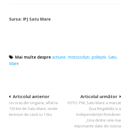
Sursa: IPJ Satu Mare
Mai multe despre
actiune
,
motociclişti
,
poliţiştii
,
Satu
Mare
Navigare
Articolul anterior
Articolul următor
Un oraș din Ungaria, aflat la
FOTO. PNL Satu Mare a marcat
în
130 km de Satu Mare, vinde
Ziua Regalității și a
articole
terenuri de casă cu 1 leu
Independenței României:
,,Una dintre cele mai
importante date din istoria