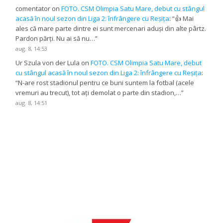
comentator
on
FOTO. CSM Olimpia Satu Mare, debut cu stângul
acasă în noul sezon din Liga 2: înfrângere cu Reșița
: “
👍 Mai
ales că mare parte dintre ei sunt mercenari aduși din alte pârtz.
Pardon părți. Nu ai să nu…
”
aug. 8, 14:53
Ur Szula von der Lula
on
FOTO. CSM Olimpia Satu Mare, debut
cu stângul acasă în noul sezon din Liga 2: înfrângere cu Reșița
:
“
N-are rost stadionul pentru ce buni suntem la fotbal (acele
vremuri au trecut), tot ați demolat o parte din stadion,…
”
aug. 8, 14:51