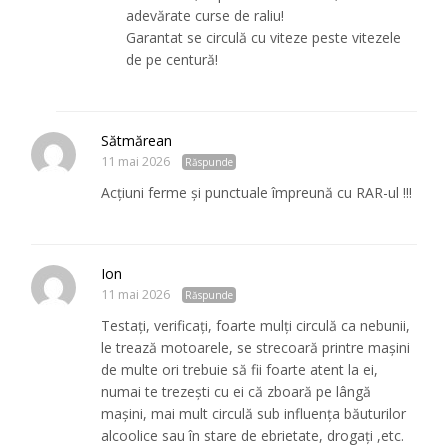
adevărate curse de raliu!
Garantat se circulă cu viteze peste vitezele
de pe centură!
Sătmărean
11 mai 2026
Răspunde
Acțiuni ferme și punctuale împreună cu RAR-ul !!!
Ion
11 mai 2026
Răspunde
Testați, verificați, foarte mulți circulă ca nebunii,
le trează motoarele, se strecoară printre mașini
de multe ori trebuie să fii foarte atent la ei,
numai te trezești cu ei că zboară pe lângă
mașini, mai mult circulă sub influența băuturilor
alcoolice sau în stare de ebrietate, drogați ,etc.