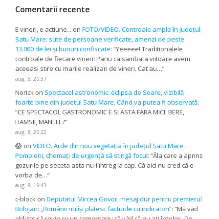
Comentarii recente
E vineri, e actiune...
on
FOTO/VIDEO. Controale ample în județul
Satu Mare: sute de persoane verificate, amenzi de peste
13.000 de lei și bunuri confiscate
: “
Yeeeee! Traditionalele
controale de fiecare vineri! Pariu ca sambata viitoare avem
aceeasi stire cu marile realizari de vineri. Cat au…
”
aug. 8, 20:37
Norick
on
Spectacol astronomic: eclipsa de Soare, vizibilă
foarte bine din județul Satu Mare. Când va putea fi observată
:
“
CE SPECTACOL GASTRONOMIC E SI ASTA FARA MICI, BERE,
HAMSII, MANELE?
”
aug. 8, 20:22
😱
on
VIDEO. Arde din nou vegetația în județul Satu Mare.
Pompierii, chemați de urgență să stingă focul
: “
Ăla care a aprins
gozurile pe seceta asta nu-i întreg la cap. Că aici nu cred că e
vorba de…
”
aug. 8, 19:43
c-block
on
Deputatul Mircea Govor, mesaj dur pentru premierul
Bolojan: „Românii nu își plătesc facturile cu indicatori”
: “
Mă văd
obligat să revin cu un comentariu că văd că nu ați înțeles. De