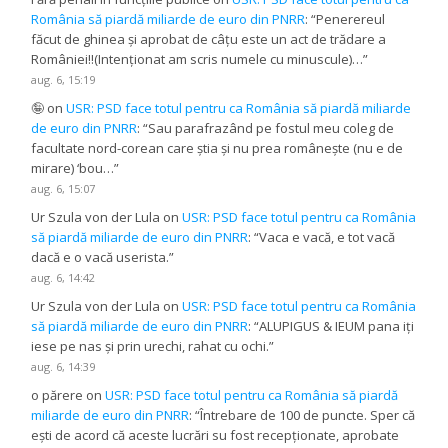
România să piardă miliarde de euro din PNRR
: “
Penerereul
făcut de ghinea și aprobat de câțu este un act de trădare a
României!!(Intenționat am scris numele cu minuscule)…
”
aug. 6, 15:19
🤪
on
USR: PSD face totul pentru ca România să piardă miliarde
de euro din PNRR
: “
Sau parafrazând pe fostul meu coleg de
facultate nord-corean care știa și nu prea românește (nu e de
mirare) ‘bou…
”
aug. 6, 15:07
Ur Szula von der Lula
on
USR: PSD face totul pentru ca România
să piardă miliarde de euro din PNRR
: “
Vaca e vacă, e tot vacă
dacă e o vacă userista.
”
aug. 6, 14:42
Ur Szula von der Lula
on
USR: PSD face totul pentru ca România
să piardă miliarde de euro din PNRR
: “
ALUPIGUS & IEUM pana iți
iese pe nas și prin urechi, rahat cu ochi.
”
aug. 6, 14:39
o părere
on
USR: PSD face totul pentru ca România să piardă
miliarde de euro din PNRR
: “
Întrebare de 100 de puncte. Sper că
ești de acord că aceste lucrări su fost recepționate, aprobate