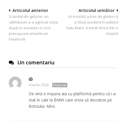
Navigare
Articolul anterior
Articolul următor
Scandal din gelozie: un
Un triciclist a tras de ghidon și
în
sătmărean și-a agresat soția
a făcut accident în județul
articole
după ce aceasta i-a scris
Satu Mare. A intrat direct într-o
presupusei amante pe
mașină
Facebook
Un comentariu
😱
4 iunie 2026
Răspunde
De vină e mașina aia cu platformă pentru că i-a
stat în cale la BMW care vroia să decoleze pe
Botizului. Mno.