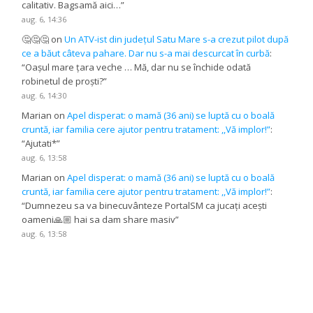
calitativ. Bagsamă aici…
”
aug. 6, 14:36
🤔🤔🤔
on
Un ATV-ist din județul Satu Mare s-a crezut pilot după
ce a băut câteva pahare. Dar nu s-a mai descurcat în curbă
:
“
Oașul mare țara veche … Mă, dar nu se închide odată
robinetul de proști?
”
aug. 6, 14:30
Marian
on
Apel disperat: o mamă (36 ani) se luptă cu o boală
cruntă, iar familia cere ajutor pentru tratament: ,,Vă implor!”
:
“
Ajutati*
”
aug. 6, 13:58
Marian
on
Apel disperat: o mamă (36 ani) se luptă cu o boală
cruntă, iar familia cere ajutor pentru tratament: ,,Vă implor!”
:
“
Dumnezeu sa va binecuvânteze PortalSM ca jucați acești
oameni🙏🏼 hai sa dam share masiv
”
aug. 6, 13:58