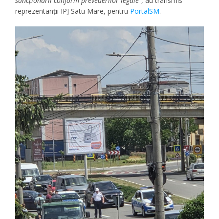
sancționării conform prevederilor legale”
, au transmis
reprezentanții IPJ Satu Mare, pentru
PortalSM
.