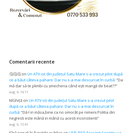
Comentarii recente
🤔🤔🤔
on
Un ATV-ist din județul Satu Mare s-a crezut pilot după
ce a băut câteva pahare. Dar nu s-a mai descurcat în curbă
: “
Da
mă dar să te plimbi cu șmecheria când ești mangă de beat??
”
aug. 6, 16:11
MGhiță
on
Un ATV-ist din județul Satu Mare s-a crezut pilot
după ce a băut câteva pahare. Dar nu s-a mai descurcat în
curbă
: “
Dă-l in măsa,bine ca no omorât pe nimeni.Politia din
negresti este mână in mână cu acesti inconstienti
”
aug. 6, 15:41
Fără penali în funcțiile publice
on
USR: PSD face totul pentru ca