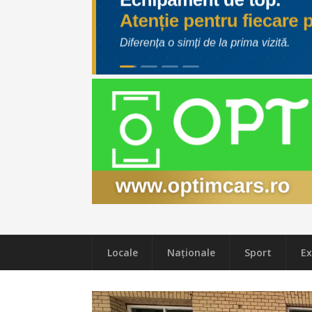
Locale
Naţionale
Sport
Ex