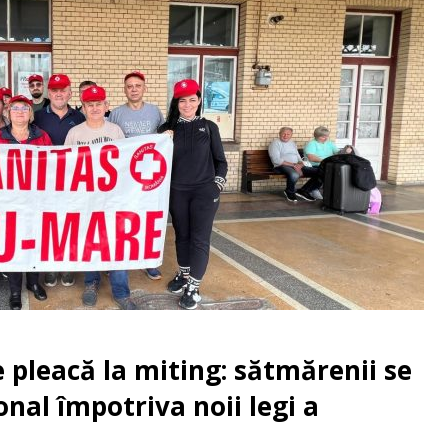
 pleacă la miting: sătmărenii se
onal împotriva noii legi a