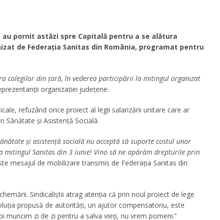
au pornit astăzi spre Capitală pentru a se alătura
anizat de Federația Sanitas din România, programat pentru
 colegilor din țară, în vederea participării la mitingul organizat
eprezentanții organizației județene.
ale, refuzând orice proiect al legii salarizării unitare care ar
in Sănătate și Asistență Socială.
nătate și asistență socială nu acceptă să suporte costul unor
 la mitingul Sanitas din 3 iunie! Vino să ne apărăm drepturile prin
este mesajul de mobilizare transmis de Federația Sanitas din
hemării. Sindicaliștii atrag atenția că prin noul proiect de lege
soluția propusă de autorități, un ajutor compensatoriu, este
i muncim zi de zi pentru a salva vieți, nu vrem pomeni.”