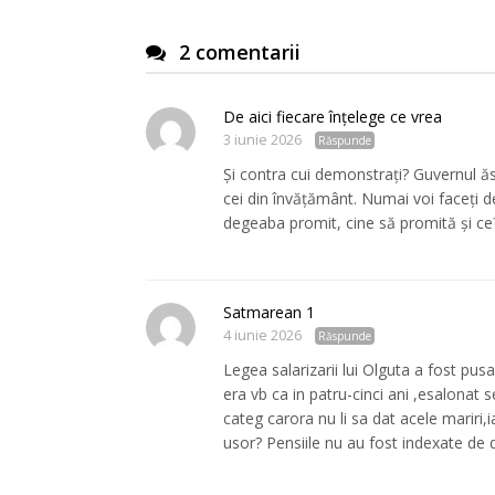
2 comentarii
De aici fiecare înțelege ce vrea
3 iunie 2026
Răspunde
Și contra cui demonstrați? Guvernul ăst
cei din învățământ. Numai voi faceți de
degeaba promit, cine să promită și c
Satmarean 1
4 iunie 2026
Răspunde
Legea salarizarii lui Olguta a fost pus
era vb ca in patru-cinci ani ,esalonat s
categ carora nu li sa dat acele mariri,i
usor? Pensiile nu au fost indexate de d