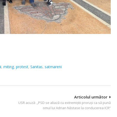
i
,
miting
,
protest
,
Sanitas
,
satmareni
Articolul următor
USR acuză: ,,PSD se aliază cu extremiștii proruși ca să pună
omul lui Adrian Năstase la conducerea ICR”