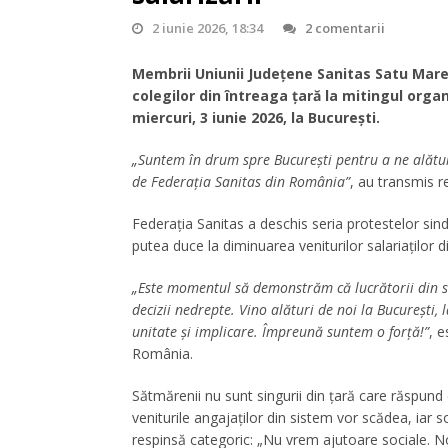
2 iunie 2026, 18:34
2 comentarii
Membrii Uniunii Județene Sanitas Satu Mare 
colegilor din întreaga țară la mitingul org
miercuri, 3 iunie 2026, la București.
„Suntem în drum spre București pentru a ne alătura
de Federația Sanitas din România”
, au transmis r
Federația Sanitas a deschis seria protestelor sindic
putea duce la diminuarea veniturilor salariaților d
„Este momentul să demonstrăm că lucrătorii din să
decizii nedrepte. Vino alături de noi la București,
unitate și implicare. Împreună suntem o forță!”
, 
România.
Sătmărenii nu sunt singurii din țară care răspund c
veniturile angajaților din sistem vor scădea, iar 
respinsă categoric: „Nu vrem ajutoare sociale. No