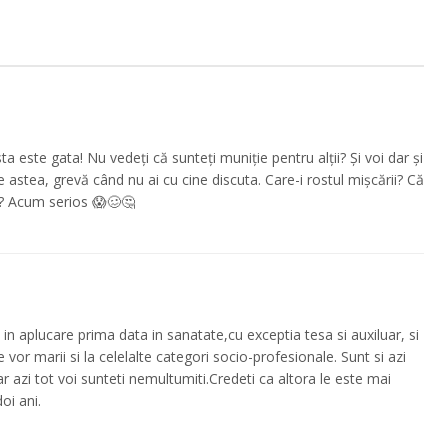
a este gata! Nu vedeți că sunteți muniție pentru alții? Și voi dar și
 astea, grevă când nu ai cu cine discuta. Care-i rostul mișcării? Că
e? Acum serios 😱🥴🤔
a in aplucare prima data in sanatate,cu exceptia tesa si auxiluar, si
e vor marii si la celelalte categori socio-profesionale. Sunt si azi
ar azi tot voi sunteti nemultumiti.Credeti ca altora le este mai
oi ani.