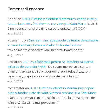
Comentarii recente
Norick
on
FOTO. Furtună violentă în Maramureș: copaci rupți și
tarabe luate de vânt. Vremea rea vine și la Satu Mare
: “
OMG !
Cine-i pensionar si are timp sa scrie epitete….😯😛😉
”
aug. 6, 21:29
Kozmaring
on
Cinci seri, cinci spectacole de teatru de excepție
în cadrul ediției jubiliare a Zilelor Culturale Partium
:
“
“evenimentele noastre” Mai încearcă. Poate-poate.
”
aug. 6, 21:27
Patriot
on
USR: PSD face totul pentru ca România să piardă
miliarde de euro din PNRR
: “
De ce am impresi aca sunteti
emigranti existentiali sau economici, pe intelesul tuturor,
capsunari, majoritatea care boreste p-aci! Ia in…
”
aug. 6, 20:33
comentator
on
FOTO. Furtună violentă în Maramureș: copaci
rupți și tarabe luate de vânt. Vremea rea vine și la Satu Mare
:
“
Fain oraș, ce mai! Nimic nu stă în picioare la prima adiere de
vânt pică. Ca să nu mai povestim…
”
aug. 6, 18:58