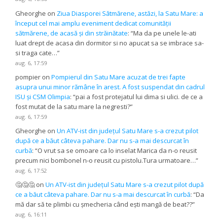
Gheorghe
on
Ziua Diasporei Sătmărene, astăzi, la Satu Mare: a
început cel mai amplu eveniment dedicat comunității
sătmărene, de acasă și din străinătate
: “
Ma da pe unele le-ati
luat drept de acasa din dormitor si no apucat sa se imbrace sa-
si traga cate…
”
aug. 6, 17:59
pompier
on
Pompierul din Satu Mare acuzat de trei fapte
asupra unui minor rămâne în arest. A fost suspendat din cadrul
ISU și CSM Olimpia
: “
pai a fost protejatul lui dima si ulici. de ce a
fost mutat de la satu mare la negresti?
”
aug. 6, 17:59
Gheorghe
on
Un ATV-ist din județul Satu Mare s-a crezut pilot
după ce a băut câteva pahare. Dar nu s-a mai descurcat în
curbă
: “
O vrut sa se omoare ca lo inselat Marica da n-o reusit
precum nici bombonel n-o reusit cu pistolu.Tura urmatoare…
”
aug. 6, 17:52
🤔🤔🤔
on
Un ATV-ist din județul Satu Mare s-a crezut pilot după
ce a băut câteva pahare. Dar nu s-a mai descurcat în curbă
: “
Da
mă dar să te plimbi cu șmecheria când ești mangă de beat??
”
aug. 6, 16:11