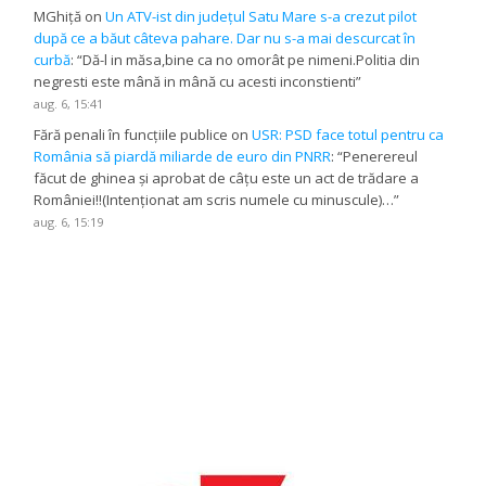
MGhiță
on
Un ATV-ist din județul Satu Mare s-a crezut pilot
după ce a băut câteva pahare. Dar nu s-a mai descurcat în
curbă
: “
Dă-l in măsa,bine ca no omorât pe nimeni.Politia din
negresti este mână in mână cu acesti inconstienti
”
aug. 6, 15:41
Fără penali în funcțiile publice
on
USR: PSD face totul pentru ca
România să piardă miliarde de euro din PNRR
: “
Penerereul
făcut de ghinea și aprobat de câțu este un act de trădare a
României!!(Intenționat am scris numele cu minuscule)…
”
aug. 6, 15:19