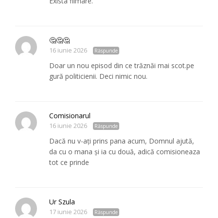
Exista filmare.
🤔🤔🤔
16 iunie 2026
Răspunde
Doar un nou episod din ce trăznăi mai scot.pe
gură politicienii. Deci nimic nou.
Comisionarul
16 iunie 2026
Răspunde
Dacă nu v-ați prins pana acum, Domnul ajută,
da cu o mana și ia cu două, adică comisioneaza
tot ce prinde
Ur Szula
17 iunie 2026
Răspunde