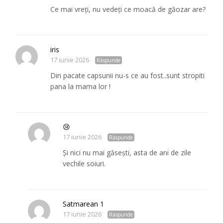
Ce mai vreți, nu vedeți ce moacă de găozar are?
iris
17 iunie 2026
Răspunde
Din pacate capsunii nu-s ce au fost..sunt stropiti
pana la mama lor !
😢
17 iunie 2026
Răspunde
Și nici nu mai găsești, asta de ani de zile
vechile soiuri.
Satmarean 1
17 iunie 2026
Răspunde