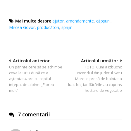
Mai multe despre
ajutor
,
amendamente
,
căpşuni
,
Mircea Govor
,
producători
,
sprijin
Navigare
Articolul anterior
Articolul următor
Un părinte cere să se schimbe
FOTO. Cum a izbucnit
în
ceva la UPU după ce a
incendiul din județul Satu
articole
așteptat 4 ore cu copilul
Mare: o presă de balotat a
înțepat de albine: „E prea
luat foc, iar flăcările au cuprins
mult”
hectare de vegetație
7 comentarii