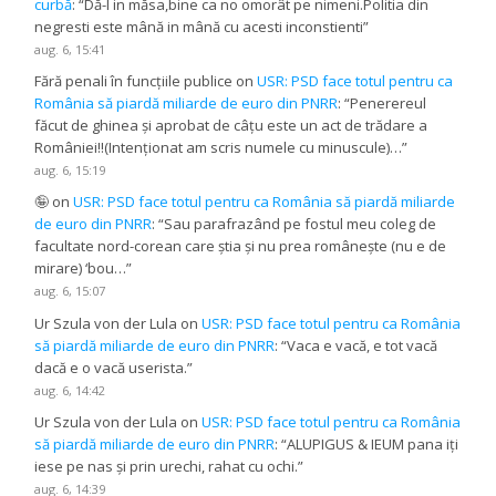
curbă
: “
Dă-l in măsa,bine ca no omorât pe nimeni.Politia din
negresti este mână in mână cu acesti inconstienti
”
aug. 6, 15:41
Fără penali în funcțiile publice
on
USR: PSD face totul pentru ca
România să piardă miliarde de euro din PNRR
: “
Penerereul
făcut de ghinea și aprobat de câțu este un act de trădare a
României!!(Intenționat am scris numele cu minuscule)…
”
aug. 6, 15:19
🤪
on
USR: PSD face totul pentru ca România să piardă miliarde
de euro din PNRR
: “
Sau parafrazând pe fostul meu coleg de
facultate nord-corean care știa și nu prea românește (nu e de
mirare) ‘bou…
”
aug. 6, 15:07
Ur Szula von der Lula
on
USR: PSD face totul pentru ca România
să piardă miliarde de euro din PNRR
: “
Vaca e vacă, e tot vacă
dacă e o vacă userista.
”
aug. 6, 14:42
Ur Szula von der Lula
on
USR: PSD face totul pentru ca România
să piardă miliarde de euro din PNRR
: “
ALUPIGUS & IEUM pana iți
iese pe nas și prin urechi, rahat cu ochi.
”
aug. 6, 14:39