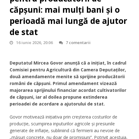
căpșuni: mai mulți bani și o
perioadă mai lungă de ajutor
de stat
16 iunie 2026, 20:06
7 comentarii
Deputatul Mircea Govor anunță că a inițiat, în cadrul
Comisiei pentru Agricultură din Camera Deputaților,
două amendamente menite să sprijine producătorii
români de căpșuni. Primul amendament vizează
majorarea sprijinului financiar acordat cultivatorilor
de căpșuni, iar al doilea propune extinderea
perioadei de acordare a ajutorului de stat.
Govor motivează inițiativa prin creșterea costurilor de
producție, scumpirea inputurilor agricole și presiunile
generate de inflație, subliniind că fermierii au nevoie de
„măsuri concrete, nu doar de promisiuni”. Potrivit acestuia,