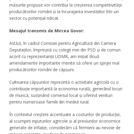
măsurile propuse vor contribui la creșterea competitivității
producătorilor români și la încurajarea investițiilor într-un
sector cu potențial ridicat.
Mesajul transmis de Mircea Govor:
Astăzi, în cadrul Comisiei pentru Agricultură din Camera
Deputaților, împreună cu colegii mei din PSD și de comun
acord cu reprezentanții UDMR, am inițiat două
amendamente importante menite să ofere un sprijin real
producătorilor români de căpșuni.
Cultivarea căpșunilor reprezintă o activitate agricolă cu o
contribuție importantă la economia rurală, generând locuri
de muncă, susținând comerțul local și oferind venituri
pentru numeroase familii din mediul rural.
În contextul creșterii accentuate a costurilor de producție,
al scumpirii inputurilor agricole și al presiunilor economice
generate de inflație, considerăm că fermierii au nevoie de