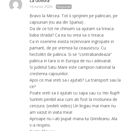
La Govora
16 iunie 2026
Răspunde
Bravo la Mircea. Tot ii sprijinim pe palincari, pe
capsunari (nu aia din Spania) .
Da de ce tot ne chinuim sa ajutam sa treaca
baba strada? Ca ea nu vrea sa o treaca.
Ca in osenime exista rezervoare ingropate in
pamant, de pe vremea lui ceausescu. Cu
hectolitri de palinca. Si se “contrabandeaza”
palinca in tara si in Europa de nu-i adevarat.
Si judetul Satu Mare este campion national la
cresterea capsunilor.
Apoi ce mai vreti sa-i ajutati? La transport sau la
ce?
Poate vreti sa ii ajutati cu sapa sau cu Hei Rup!!!
Sunteti penibil asa cum ati fost la motiunea de
cenzura. (vedeti video) Un lingau mai mare nu
am vazut in viata mea!
Aproape nu i-ati pupat mana lui Grindeanu. Ala
v-a respins.