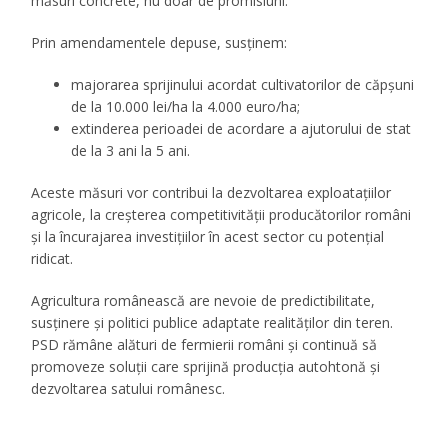
măsuri concrete, nu doar de promisiuni.
Prin amendamentele depuse, susținem:
majorarea sprijinului acordat cultivatorilor de căpșuni
de la 10.000 lei/ha la 4.000 euro/ha;
extinderea perioadei de acordare a ajutorului de stat
de la 3 ani la 5 ani.
Aceste măsuri vor contribui la dezvoltarea exploatațiilor
agricole, la creșterea competitivității producătorilor români
și la încurajarea investițiilor în acest sector cu potențial
ridicat.
Agricultura românească are nevoie de predictibilitate,
susținere și politici publice adaptate realităților din teren.
PSD rămâne alături de fermierii români și continuă să
promoveze soluții care sprijină producția autohtonă și
dezvoltarea satului românesc.