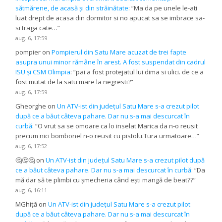
sătmărene, de acasă și din străinătate
: “
Ma da pe unele le-ati
luat drept de acasa din dormitor si no apucat sa se imbrace sa-
si traga cate…
”
aug. 6, 17:59
pompier
on
Pompierul din Satu Mare acuzat de trei fapte
asupra unui minor rămâne în arest. A fost suspendat din cadrul
ISU și CSM Olimpia
: “
pai a fost protejatul lui dima si ulici. de ce a
fost mutat de la satu mare la negresti?
”
aug. 6, 17:59
Gheorghe
on
Un ATV-ist din județul Satu Mare s-a crezut pilot
după ce a băut câteva pahare. Dar nu s-a mai descurcat în
curbă
: “
O vrut sa se omoare ca lo inselat Marica da n-o reusit
precum nici bombonel n-o reusit cu pistolu.Tura urmatoare…
”
aug. 6, 17:52
🤔🤔🤔
on
Un ATV-ist din județul Satu Mare s-a crezut pilot după
ce a băut câteva pahare. Dar nu s-a mai descurcat în curbă
: “
Da
mă dar să te plimbi cu șmecheria când ești mangă de beat??
”
aug. 6, 16:11
MGhiță
on
Un ATV-ist din județul Satu Mare s-a crezut pilot
după ce a băut câteva pahare. Dar nu s-a mai descurcat în