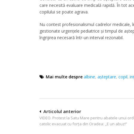
care necesită evaluare medicală rapidă. În tot ace
copilului se poate agrava.
Nu contest profesionalismul cadrelor medicale, î
gestionate urgențele pediatrice și timpul de aștepta
îngrijirea necesară într-un interval rezonabil.
Mai multe despre
albine
,
așteptare
,
copil
,
in
Navigare
Articolul anterior
VIDEO. Protest la Satu Mare pentru abatele unui ord
în
catolic evacuat cu forța din Oradea: ,,E un abuz!”
articole