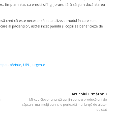
st timp am stat cu emoții și îngrijorare, fără să știm dacă starea
nsă cred că este necesar să se analizeze modul în care sunt
re al pacienților, astfel încât părinții și copiii să beneficieze de
țepat
,
părinte
,
UPU
,
urgente
Articolul următor
in
Mircea Govor anunță sprijin pentru producătorii de
căpșuni: mai mulți bani și o perioadă mai lungă de ajutor
de stat