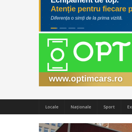
Locale
Naţionale
Sport
Ex