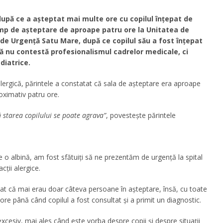
upă ce a așteptat mai multe ore cu copilul înțepat de
imp de așteptare de aproape patru ore la Unitatea de
 de Urgență Satu Mare, după ce copilul său a fost înțepat
că nu contestă profesionalismul cadrelor medicale, ci
diatrice.
alergică, părintele a constatat că sala de așteptare era aproape
oximativ patru ore.
ă starea copilului se poate agrava”
, povestește părintele
 o albină, am fost sfătuiți să ne prezentăm de urgență la spital
cții alergice.
tat că mai erau doar câteva persoane în așteptare, însă, cu toate
e până când copilul a fost consultat și a primit un diagnostic.
xcesiv, mai ales când este vorba despre copii și despre situații