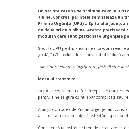
Un părinte cere să se schimbe ceva la UPU d
albine. Concret, părintele semnalează un t
Primire Urgențe (UPU) a Spitalului Județean
de două ori de o albină. Acesta precizează 
modul în care sunt gestionate urgențele pe
Sosit la UPU pentru a exclude o posibilă reacție 
goală, însă copilul a fost consultat abia după apr
„Am stat cu emoții și îngrijorare, fără să știm dac
Mesajul transmis:
După ce copilul meu a fost înțepat de două ori de
pentru a ne asigura că nu apar complicații sau rea
Ajunși la Unitatea de Primiri Urgențe, am consta
acestea, am fost nevoiți să așteptăm aproape 4 or
Consider că un astfel de timp de așteptare este e