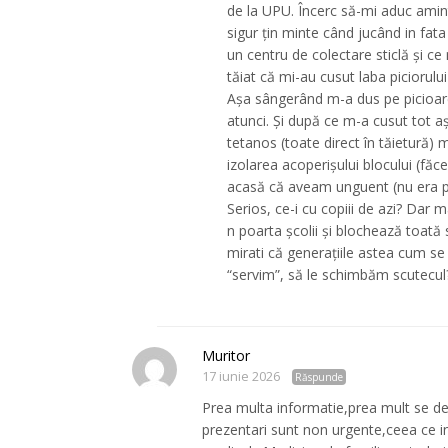
de la UPU. Încerc să-mi aduc ami
sigur țin minte când jucând in fata
un centru de colectare sticlă și c
tăiat că mi-au cusut laba piciorulu
Așa sângerând m-a dus pe picioare
atunci. Și după ce m-a cusut tot aș
tetanos (toate direct în tăietură)
izolarea acoperișului blocului (fă
acasă că aveam unguent (nu era p
Serios, ce-i cu copiii de azi? Dar m
n poarta școlii și blochează toată
mirati că generațiile astea cum se
“servim”, să le schimbăm scutecul
Muritor
17 iunie 2026
Răspunde
Prea multa informatie,prea mult se de
prezentari sunt non urgente,ceea ce i