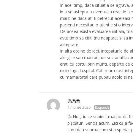
In acel timp, daca situatia se agrava, at
in a se astepta o eventuala reactie aler
mai bine daca ati fi petrecut aceleasi 4
pacienti necesitau o atentie si o interv
De aceea exista evaluarea initiala, triaj
avut timp sa cititi (nu neaparat si sa i
asteptare.
In alta otdine de idei, intepaturile de
alergice sau mai rau, de soc anafilact
erati cu cortul prin munti, departe de or
nicio fuga la.spital. Cati n-am fost in
cu mama/tatal care pupau acolo si n
🤔🤔🤔
17 iunie 2026
Răspunde
👍 Nu știu ce subiect mai poate f
pișcături. Serios acum. Zici că a fă
cam dau seama cum și-a speriat pr