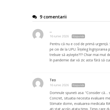
9 comentarii
...
16 iunie 2026
Răspunde
Pentru că nu e cod de primă urgență. S
pe cei de la UPU. Înțeleg îngrijorarea p
trebuie să aștepte??? Chiar mai mut de
în pandemie dar vă zic asta fără să cun
Teo
16 iunie 2026
Răspunde
Domnule spuneti asa: “Consider că… si
Concret, situatia necesita evaluare me
Stimate domn, evaluarea medicala RAP
ati stat acolo atata timp. Timp care d