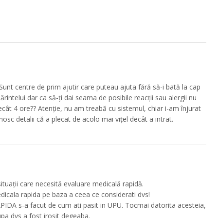
unt centre de prim ajutir care puteau ajuta fără să-i bată la cap
ărintelui dar ca să-ți dai seama de posibile reacții sau alergii nu
cât 4 ore?? Atenție, nu am treabă cu sistemul, chiar i-am înjurat
osc detalii că a plecat de acolo mai vițel decât a intrat.
tuații care necesită evaluare medicală rapidă.
dicala rapida pe baza a ceea ce considerati dvs!
IDA s-a facut de cum ati pasit in UPU. Tocmai datorita acesteia,
upa dvs a fost irosit degeaba.