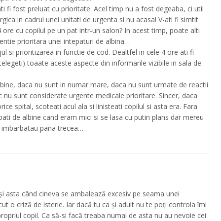
i fi fost preluat cu prioritate. Acel timp nu a fost degeaba, ci util
gica in cadrul unei unitati de urgenta si nu acasa! V-ati fi simtit
 ore cu copilul pe un pat intr-un salon? In acest timp, poate alti
entie prioritara unei intepaturi de albina…
ul si prioritizarea in functie de cod. Dealtfel in cele 4 ore ati fi
ntelegeti) toaate aceste aspecte din informarile vizibile in sala de
 albine, daca nu sunt in numar mare, daca nu sunt urmate de reactii
ic nu sunt considerate urgente medicale prioritare. Sincer, daca
ice spital, scoteati acul ala si linisteati copilul si asta era. Fara
tepati de albine cand eram mici si se lasa cu putin plans dar mereu
e imbarbatau pana trecea…
i și asta când cineva se ambalează excesiv pe seama unei
cut o criză de isterie. Iar dacă tu ca și adult nu te poți controla îmi
opriul copil. Ca să-si facă treaba numai de asta nu au nevoie cei