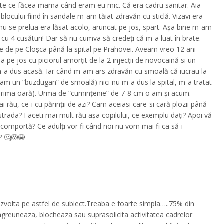
nte ce făcea mama când eram eu mic. Că era cadru sanitar. Aia
 blocului fiind în sandale m-am tăiat zdravăn cu sticlă. Vizavi era
e nu se prelua era lăsat acolo, aruncat pe jos, spart. Așa bine m-am
i cu 4 cusături! Dar să nu cumva să credeți că m-a luat în brate.
 de pe Cloșca până la spital pe Prahovei. Aveam vreo 12 ani
a pe jos cu piciorul amorțit de la 2 injecții de novocaină si un
 m-a dus acasă. Iar când m-am ars zdravăn cu smoală că iucrau la
ceam un “buzdugan” de smoală) nici nu m-a dus la spital, m-a tratat
rima oară). Urma de “cumințenie” de 7-8 cm o am și acum.
ai rău, ce-i cu părinții de azi? Cam aceiasi care-si cară plozii până-
 strada? Faceti mai mult rău așa copilului, ce exemplu dați? Apoi vă
 comportă? Ce adulți vor fi când noi nu vom mai fi ca să-i
? 🤔😱😭
zvolta pe astfel de subiect.Treaba e foarte simpla…..75% din
ngreuneaza, blocheaza sau suprasolicita activitatea cadrelor