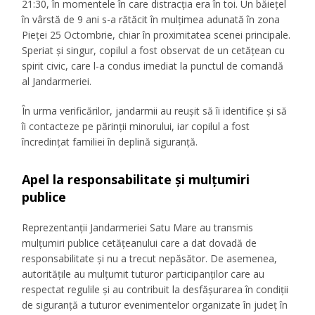
21:30, în momentele în care distracția era în toi. Un băiețel
în vârstă de 9 ani s-a rătăcit în mulțimea adunată în zona
Pieței 25 Octombrie, chiar în proximitatea scenei principale.
Speriat și singur, copilul a fost observat de un cetățean cu
spirit civic, care l-a condus imediat la punctul de comandă
al Jandarmeriei.
În urma verificărilor, jandarmii au reușit să îi identifice și să
îi contacteze pe părinții minorului, iar copilul a fost
încredințat familiei în deplină siguranță.
Apel la responsabilitate și mulțumiri
publice
Reprezentanții Jandarmeriei Satu Mare au transmis
mulțumiri publice cetățeanului care a dat dovadă de
responsabilitate și nu a trecut nepăsător. De asemenea,
autoritățile au mulțumit tuturor participanților care au
respectat regulile și au contribuit la desfășurarea în condiții
de siguranță a tuturor evenimentelor organizate în județ în