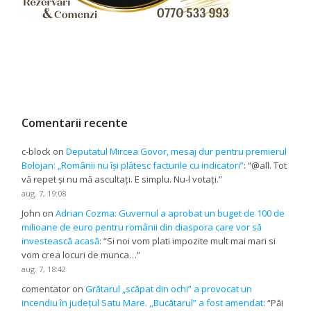
Comentarii recente
c-block
on
Deputatul Mircea Govor, mesaj dur pentru premierul
Bolojan: „Românii nu își plătesc facturile cu indicatori”
: “
@all. Tot
vă repet și nu mă ascultați. E simplu. Nu-l votați.
”
aug. 7, 19:08
John
on
Adrian Cozma: Guvernul a aprobat un buget de 100 de
milioane de euro pentru românii din diaspora care vor să
investească acasă
: “
Si noi vom plati impozite mult mai mari si
vom crea locuri de munca…
”
aug. 7, 18:42
comentator
on
Grătarul „scăpat din ochi” a provocat un
incendiu în județul Satu Mare. ,,Bucătarul” a fost amendat
: “
Păi