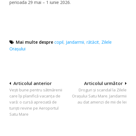
perioada 29 mai – 1 iunie 2026.
Mai multe despre
copil
,
Jandarmii
,
rătăcit
,
Zilele
Oraşului
Navigare
Articolul anterior
Articolul următor
Vești bune pentru sătmărenii
Droguri și scandal la Zilele
în
care își planifică vacanța de
Orașului Satu Mare. Jandarmii
articole
vară: o cursă apreciată de
au dat amenzi de mii de lei
turiști revine pe Aeroportul
Satu Mare