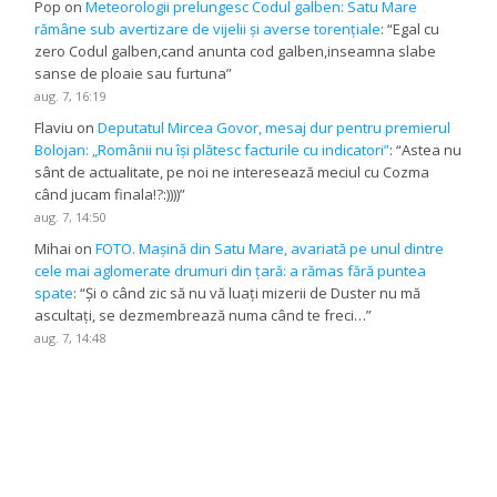
Pop
on
Meteorologii prelungesc Codul galben: Satu Mare
rămâne sub avertizare de vijelii și averse torențiale
: “
Egal cu
zero Codul galben,cand anunta cod galben,inseamna slabe
sanse de ploaie sau furtuna
”
aug. 7, 16:19
Flaviu
on
Deputatul Mircea Govor, mesaj dur pentru premierul
Bolojan: „Românii nu își plătesc facturile cu indicatori”
: “
Astea nu
sânt de actualitate, pe noi ne interesează meciul cu Cozma
când jucam finala!?:))))
”
aug. 7, 14:50
Mihai
on
FOTO. Mașină din Satu Mare, avariată pe unul dintre
cele mai aglomerate drumuri din țară: a rămas fără puntea
spate
: “
Și o când zic să nu vă luați mizerii de Duster nu mă
ascultați, se dezmembrează numa când te freci…
”
aug. 7, 14:48