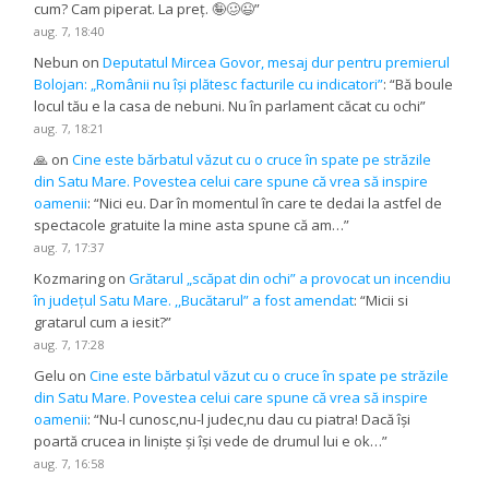
cum? Cam piperat. La preț. 🤪🥴😉
”
aug. 7, 18:40
Nebun
on
Deputatul Mircea Govor, mesaj dur pentru premierul
Bolojan: „Românii nu își plătesc facturile cu indicatori”
: “
Bă boule
locul tău e la casa de nebuni. Nu în parlament căcat cu ochi
”
aug. 7, 18:21
🙏
on
Cine este bărbatul văzut cu o cruce în spate pe străzile
din Satu Mare. Povestea celui care spune că vrea să inspire
oamenii
: “
Nici eu. Dar în momentul în care te dedai la astfel de
spectacole gratuite la mine asta spune că am…
”
aug. 7, 17:37
Kozmaring
on
Grătarul „scăpat din ochi” a provocat un incendiu
în județul Satu Mare. ,,Bucătarul” a fost amendat
: “
Micii si
gratarul cum a iesit?
”
aug. 7, 17:28
Gelu
on
Cine este bărbatul văzut cu o cruce în spate pe străzile
din Satu Mare. Povestea celui care spune că vrea să inspire
oamenii
: “
Nu-l cunosc,nu-l judec,nu dau cu piatra! Dacă își
poartă crucea in liniște și își vede de drumul lui e ok…
”
aug. 7, 16:58