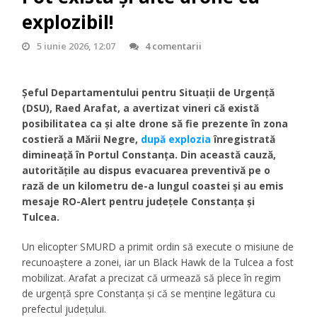
explozibil!
5 iunie 2026, 12:07
4 comentarii
Șeful Departamentului pentru Situații de Urgență
(DSU), Raed Arafat, a avertizat vineri că există
posibilitatea ca și alte drone să fie prezente în zona
costieră a Mării Negre,
după explozia
înregistrată
dimineață în Portul Constanța. Din această cauză,
autoritățile au dispus evacuarea preventivă pe o
rază de un kilometru de-a lungul coastei și au emis
mesaje RO-Alert pentru județele Constanța și
Tulcea.
Un elicopter SMURD a primit ordin să execute o misiune de
recunoaștere a zonei, iar un Black Hawk de la Tulcea a fost
mobilizat. Arafat a precizat că urmează să plece în regim
de urgență spre Constanța și că se menține legătura cu
prefectul județului.