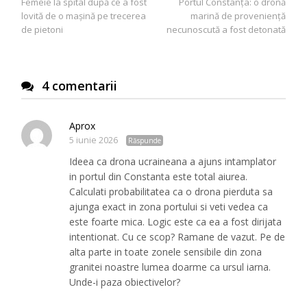
Femeie la spital după ce a fost
Portul Constanța: o dronă
articole
lovită de o mașină pe trecerea
marină de proveniență
de pietoni
necunoscută a fost detonată
4 comentarii
Aprox
5 iunie 2026
Răspunde
Ideea ca drona ucraineana a ajuns intamplator
in portul din Constanta este total aiurea.
Calculati probabilitatea ca o drona pierduta sa
ajunga exact in zona portului si veti vedea ca
este foarte mica. Logic este ca ea a fost dirijata
intentionat. Cu ce scop? Ramane de vazut. Pe de
alta parte in toate zonele sensibile din zona
granitei noastre lumea doarme ca ursul iarna.
Unde-i paza obiectivelor?