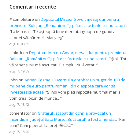
Comentarii recente
# completare
on
Deputatul Mircea Govor, mesaj dur pentru
premierul Bolojan: „Românii nu își plătesc facturile cu indicatori”
:
“
La Mircea !!! Te așteaptă bine meritata groapa de gunoi a
istoriei sătmărene!!! Marș jeg
”
aug. 8, 00:29
c-block
on
Deputatul Mircea Govor, mesaj dur pentru premierul
Bolojan: „Românii nu își plătesc facturile cu indicatori”
: “
@all. Tot
vă repet și nu mă ascultați. E simplu. Nu-l votați.
”
aug. 7, 19:08
John
on
Adrian Cozma: Guvernul a aprobat un buget de 100 de
milioane de euro pentru românii din diaspora care vor să
investească acasă
: “
Si noi vom plati impozite mult mai mari si
vom crea locuri de munca…
”
aug. 7, 18:42
comentator
on
Grătarul „scăpat din ochi” a provocat un
incendiu în județul Satu Mare. ,,Bucătarul” a fost amendat
: “
Păi
cum? Cam piperat. La preț. 🤪🥴😉
”
aug. 7, 18:40