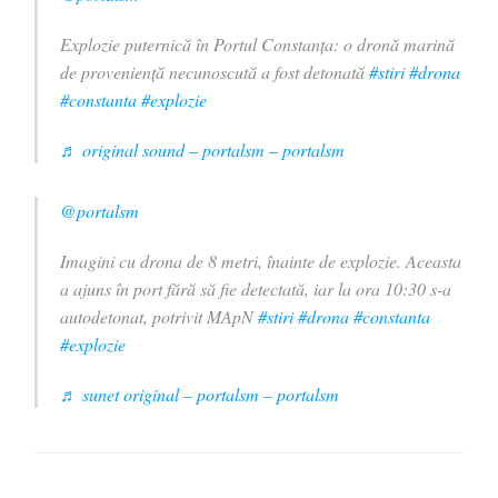
Explozie puternică în Portul Constanța: o dronă marină
de proveniență necunoscută a fost detonată
#stiri
#drona
#constanta
#explozie
♬ original sound – portalsm – portalsm
@portalsm
Imagini cu drona de 8 metri, înainte de explozie. Aceasta
a ajuns în port fără să fie detectată, iar la ora 10:30 s-a
autodetonat, potrivit MApN
#stiri
#drona
#constanta
#explozie
♬ sunet original – portalsm – portalsm