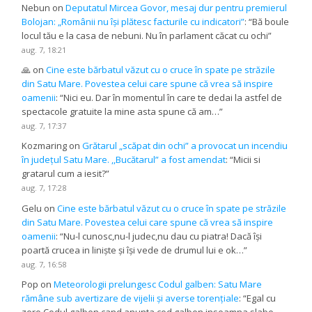
Nebun
on
Deputatul Mircea Govor, mesaj dur pentru premierul
Bolojan: „Românii nu își plătesc facturile cu indicatori”
: “
Bă boule
locul tău e la casa de nebuni. Nu în parlament căcat cu ochi
”
aug. 7, 18:21
🙏
on
Cine este bărbatul văzut cu o cruce în spate pe străzile
din Satu Mare. Povestea celui care spune că vrea să inspire
oamenii
: “
Nici eu. Dar în momentul în care te dedai la astfel de
spectacole gratuite la mine asta spune că am…
”
aug. 7, 17:37
Kozmaring
on
Grătarul „scăpat din ochi” a provocat un incendiu
în județul Satu Mare. ,,Bucătarul” a fost amendat
: “
Micii si
gratarul cum a iesit?
”
aug. 7, 17:28
Gelu
on
Cine este bărbatul văzut cu o cruce în spate pe străzile
din Satu Mare. Povestea celui care spune că vrea să inspire
oamenii
: “
Nu-l cunosc,nu-l judec,nu dau cu piatra! Dacă își
poartă crucea in liniște și își vede de drumul lui e ok…
”
aug. 7, 16:58
Pop
on
Meteorologii prelungesc Codul galben: Satu Mare
rămâne sub avertizare de vijelii și averse torențiale
: “
Egal cu
zero Codul galben,cand anunta cod galben,inseamna slabe