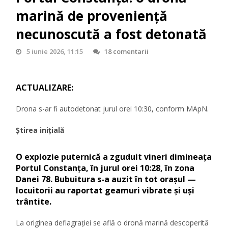
marină de proveniență
necunoscută a fost detonată
5 iunie 2026, 11:15
18 comentarii
ACTUALIZARE:
Drona s-ar fi autodetonat jurul orei 10:30, conform MApN.
Știrea inițială
O explozie puternică a zguduit vineri dimineața
Portul Constanța, în jurul orei 10:28, în zona
Danei 78. Bubuitura s-a auzit în tot orașul —
locuitorii au raportat geamuri vibrate și uși
trântite.
La originea deflagrației se află o dronă marină descoperită