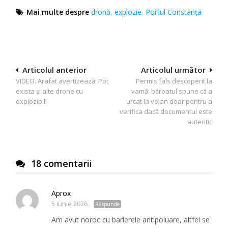
Mai multe despre
dronă
,
explozie
,
Portul Constanța
Navigare
Articolul anterior
Articolul următor
VIDEO. Arafat avertizează: Pot
Permis fals descoperit la
în
exista și alte drone cu
vamă: bărbatul spune că a
articole
explozibil!
urcat la volan doar pentru a
verifica dacă documentul este
autentic
18 comentarii
Aprox
5 iunie 2026
Răspunde
Am avut noroc cu barierele antipoluare, altfel se