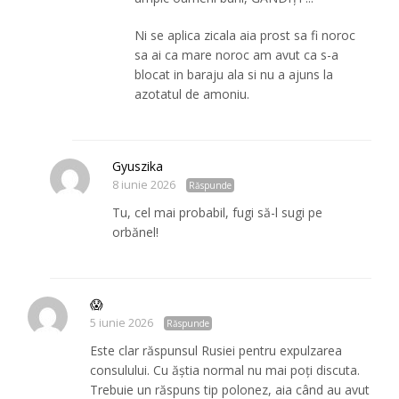
Ni se aplica zicala aia prost sa fi noroc
sa ai ca mare noroc am avut ca s-a
blocat in baraju ala si nu a ajuns la
azotatul de amoniu.
Gyuszika
8 iunie 2026
Răspunde
Tu, cel mai probabil, fugi să-l sugi pe
orbănel!
😱
5 iunie 2026
Răspunde
Este clar răspunsul Rusiei pentru expulzarea
consulului. Cu ăștia normal nu mai poți discuta.
Trebuie un răspuns tip polonez, aia când au avut