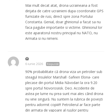
Mai mult decat atat, drona ucraineana a fost
dirijata de catre ucrainieni dupa coordonate GPS
furnizate de rusi, direct spre zona Portului
Constanta. Genial, doar ghinionul a facut sa nu
faca pagube importante si victime. Ghinionul lor
este aparatorul nostru principal nu NATO, nu
Armata si nu nimeni.
😱
6 iunie 2026
Răspunde
90% probabilitate că drona viza un petrolier sub
steagul Insulelor Marshall -Safeen Elona- care
plecase din portul Midia Năvodari la ora 9.20
spre portul Novorosiisk. Deci. Accidente de
astea pe lume nu prea sunt mai ales când drona
nu vine singură. Nu suntem la rubrica de povești
pentru adormit copiii!!! Petrolierul ar face parte
din armata de vapoare al rușilor pentru