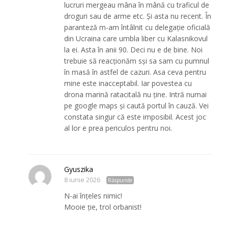
lucruri mergeau mâna în mână cu traficul de
droguri sau de arme etc. Și asta nu recent. În
paranteză m-am întâlnit cu delegație oficială
din Ucraina care umbla liber cu Kalasnikovul
la ei. Asta în anii 90. Deci nu e de bine. Noi
trebuie să reacționăm sși sa sam cu pumnul
în masă în astfel de cazuri. Asa ceva pentru
mine este inacceptabil. Iar povestea cu
drona marină ratacitală nu ține. Intră numai
pe google maps și caută portul în cauză. Vei
constata singur că este imposibil. Acest joc
al lor e prea periculos pentru noi.
Gyuszika
8 iunie 2026
Răspunde
N-ai înțeles nimic!
Mooie ție, trol orbanist!