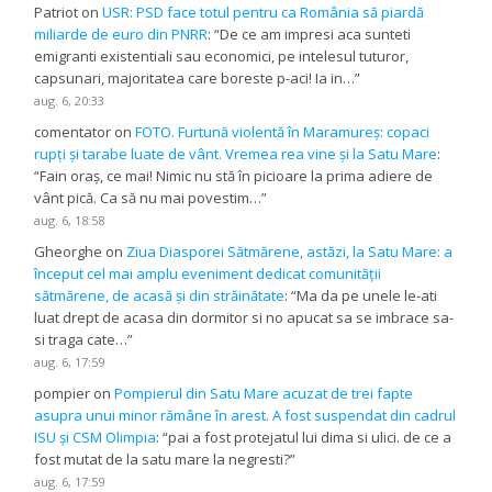
Patriot
on
USR: PSD face totul pentru ca România să piardă
miliarde de euro din PNRR
: “
De ce am impresi aca sunteti
emigranti existentiali sau economici, pe intelesul tuturor,
capsunari, majoritatea care boreste p-aci! Ia in…
”
aug. 6, 20:33
comentator
on
FOTO. Furtună violentă în Maramureș: copaci
rupți și tarabe luate de vânt. Vremea rea vine și la Satu Mare
:
“
Fain oraș, ce mai! Nimic nu stă în picioare la prima adiere de
vânt pică. Ca să nu mai povestim…
”
aug. 6, 18:58
Gheorghe
on
Ziua Diasporei Sătmărene, astăzi, la Satu Mare: a
început cel mai amplu eveniment dedicat comunității
sătmărene, de acasă și din străinătate
: “
Ma da pe unele le-ati
luat drept de acasa din dormitor si no apucat sa se imbrace sa-
si traga cate…
”
aug. 6, 17:59
pompier
on
Pompierul din Satu Mare acuzat de trei fapte
asupra unui minor rămâne în arest. A fost suspendat din cadrul
ISU și CSM Olimpia
: “
pai a fost protejatul lui dima si ulici. de ce a
fost mutat de la satu mare la negresti?
”
aug. 6, 17:59