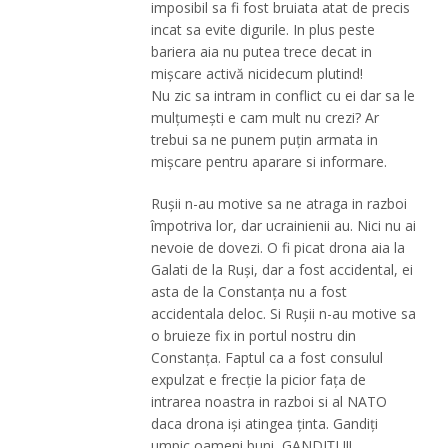
imposibil sa fi fost bruiata atat de precis
incat sa evite digurile. In plus peste
bariera aia nu putea trece decat in
mișcare activă nicidecum plutind!
Nu zic sa intram in conflict cu ei dar sa le
mulțumești e cam mult nu crezi? Ar
trebui sa ne punem puțin armata in
mișcare pentru aparare si informare.
Rușii n-au motive sa ne atraga in razboi
împotriva lor, dar ucrainienii au. Nici nu ai
nevoie de dovezi. O fi picat drona aia la
Galati de la Ruși, dar a fost accidental, ei
asta de la Constanța nu a fost
accidentala deloc. Si Rușii n-au motive sa
o bruieze fix in portul nostru din
Constanța. Faptul ca a fost consulul
expulzat e frecție la picior fața de
intrarea noastra in razboi si al NATO
daca drona iși atingea ținta. Gandiți
umpic oameni buni, GANDIȚI !!!