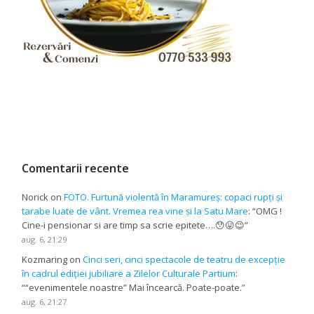
Comentarii recente
Norick
on
FOTO. Furtună violentă în Maramureș: copaci rupți și
tarabe luate de vânt. Vremea rea vine și la Satu Mare
: “
OMG !
Cine-i pensionar si are timp sa scrie epitete….😯😛😉
”
aug. 6, 21:29
Kozmaring
on
Cinci seri, cinci spectacole de teatru de excepție
în cadrul ediției jubiliare a Zilelor Culturale Partium
:
“
“evenimentele noastre” Mai încearcă. Poate-poate.
”
aug. 6, 21:27