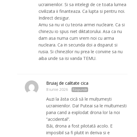
ucrainienilor. Si sa intelegi de ce toata lumea
civilizata ii finanteaza. Ca lupta si pentru noi.
Indirect desigur.
Amu sa nu vi cu teoria armei nucleare. Ca si
chinezu io spus niet diktatorului. Asa ca nu
dam asa numa cum vrem noi cu arma
nucleara. Ca in secunda doi a disparut si
rusia. Si chinezilor nu prea le convine sa nu
aiba unde sa isi vanda TEMU.
Bruiaj de calitate cica
8 iunie 2026
Răspunde
Auzi la ăsta cică să le mulțumești
ucrainienilor. Da! Puteai sa le multumesti
pana cand a explodat drona lor la noi
“accidental”.
Băi, drona a fost pilotată acolo. E
imposibil sa fi plutit in deriva si e