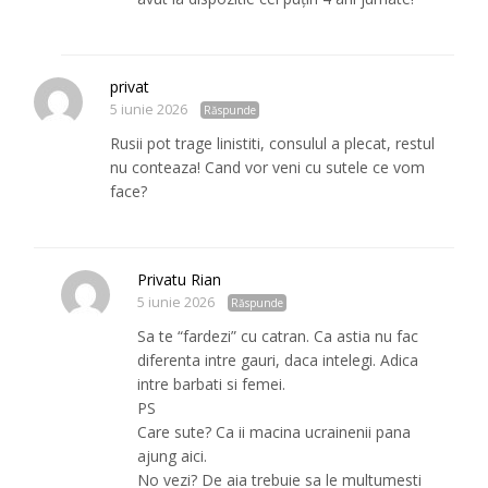
privat
5 iunie 2026
Răspunde
Rusii pot trage linistiti, consulul a plecat, restul
nu conteaza! Cand vor veni cu sutele ce vom
face?
Privatu Rian
5 iunie 2026
Răspunde
Sa te “fardezi” cu catran. Ca astia nu fac
diferenta intre gauri, daca intelegi. Adica
intre barbati si femei.
PS
Care sute? Ca ii macina ucrainenii pana
ajung aici.
No vezi? De aia trebuie sa le multumesti