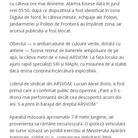
cu câteva ore mai devreme. Alarma fusese dată în jurul
orei 05:50, după ce dispozitivul a fost identificat în zona
Digului de Nord. În câteva minute, echipaje ale Poliției,
Jandarmeriei și Poliției de Frontieră au împânzit zona, iar
accesul publicului a fost blocat.
Obiectul — o ambarcațiune de culoare verde, dotată cu
antene — fusese reținut de barierele antipoluare de pe
apă, la câțiva metri de o navă ARSVOM. La fața locului au
ajuns rapid specialiști SRI și MApN, cu misiunea de a stabili
dacă drona conținea încărcătură explozibilă.
Liderul de sindicat din ARSVOM, Lucian Alexe Boris, a fost
primul care a confirmat public descoperirea: „Pare a fi o
dronă mai performantă decât cea descoperită acum doi
ani. S-a prins în barajul din dreptul ARSVOM.”
Aparatul măsoară aproximativ 7-8 metri lungime, iar
proveniența sa rămâne necunoscută. O ipoteză vehiculată
de surse vizează un posibil exercițiu al Ministerului Apărării
Naționale, soldat cu o „comunicare deficitară” între