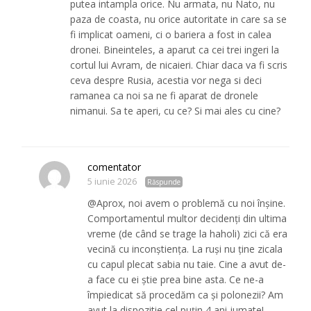
putea intampla orice. Nu armata, nu Nato, nu
paza de coasta, nu orice autoritate in care sa se
fi implicat oameni, ci o bariera a fost in calea
dronei. Bineinteles, a aparut ca cei trei ingeri la
cortul lui Avram, de nicaieri. Chiar daca va fi scris
ceva despre Rusia, acestia vor nega si deci
ramanea ca noi sa ne fi aparat de dronele
nimanui. Sa te aperi, cu ce? Si mai ales cu cine?
comentator
5 iunie 2026
Răspunde
@Aprox, noi avem o problemă cu noi înșine.
Comportamentul multor decidenți din ultima
vreme (de când se trage la haholi) zici că era
vecină cu inconștiența. La ruși nu ține zicala
cu capul plecat sabia nu taie. Cine a avut de-
a face cu ei știe prea bine asta. Ce ne-a
împiedicat să procedăm ca și polonezii? Am
avut la dispozitie cel puțin 4 ani jumate!