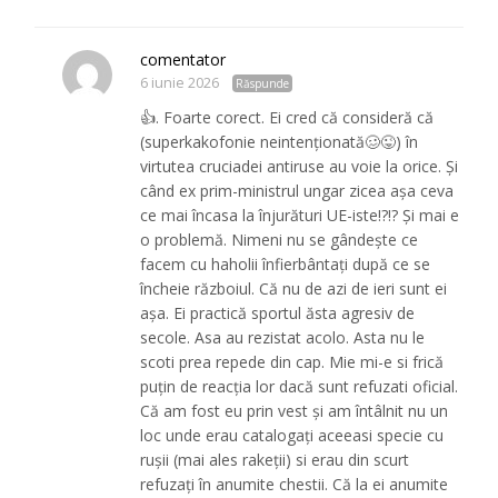
comentator
6 iunie 2026
Răspunde
👍. Foarte corect. Ei cred că consideră că
(superkakofonie neintenționată🥴😜) în
virtutea cruciadei antiruse au voie la orice. Și
când ex prim-ministrul ungar zicea așa ceva
ce mai încasa la înjurături UE-iste!?!? Și mai e
o problemă. Nimeni nu se gândește ce
facem cu haholii înfierbântați după ce se
încheie războiul. Că nu de azi de ieri sunt ei
așa. Ei practică sportul ăsta agresiv de
secole. Asa au rezistat acolo. Asta nu le
scoti prea repede din cap. Mie mi-e si frică
puțin de reacția lor dacă sunt refuzati oficial.
Că am fost eu prin vest și am întâlnit nu un
loc unde erau catalogați aceeasi specie cu
rușii (mai ales rakeții) si erau din scurt
refuzați în anumite chestii. Că la ei anumite