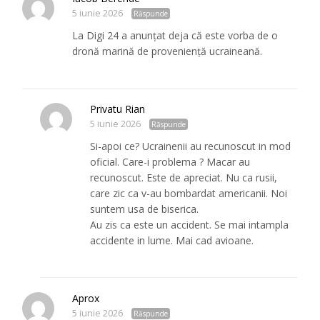
5 iunie 2026
Răspunde
La Digi 24 a anunțat deja că este vorba de o
dronă marină de proveniență ucraineană.
Privatu Rian
5 iunie 2026
Răspunde
Si-apoi ce? Ucrainenii au recunoscut in mod
oficial. Care-i problema ? Macar au
recunoscut. Este de apreciat. Nu ca rusii,
care zic ca v-au bombardat americanii. Noi
suntem usa de biserica.
Au zis ca este un accident. Se mai intampla
accidente in lume. Mai cad avioane.
Aprox
5 iunie 2026
Răspunde