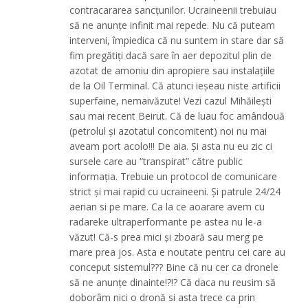
contracararea sancțunilor. Ucraineenii trebuiau
să ne anunțe infinit mai repede. Nu că puteam
interveni, împiedica că nu suntem in stare dar să
fim pregătiți dacă sare în aer depozitul plin de
azotat de amoniu din apropiere sau instalațiile
de la Oil Terminal. Că atunci ieșeau niste artificii
superfaine, nemaivăzute! Vezi cazul Mihăilești
sau mai recent Beirut. Că de luau foc amândouă
(petrolul și azotatul concomitent) noi nu mai
aveam port acolo!!! De aia. Și asta nu eu zic ci
sursele care au “transpirat” către public
informația. Trebuie un protocol de comunicare
strict și mai rapid cu ucraineeni. Și patrule 24/24
aerian si pe mare. Ca la ce aoarare avem cu
radareke ultraperformante pe astea nu le-a
văzut! Că-s prea mici și zboară sau merg pe
mare prea jos. Asta e noutate pentru cei care au
conceput sistemul??? Bine că nu cer ca dronele
să ne anunțe dinainte!?!? Că daca nu reusim să
doborâm nici o dronă si asta trece ca prin