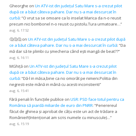
Gheorghe
on
Un ATV-ist din județul Satu Mare s-a crezut pilot
după ce a băut câteva pahare. Dar nu s-a mai descurcat în
curbă
: “
O vrut sa se omoare ca lo inselat Marica da n-o reusit
precum nici bombonel n-o reusit cu pistolu.Tura urmatoare…
”
aug. 6, 17:52
🤔🤔🤔
on
Un ATV-ist din județul Satu Mare s-a crezut pilot după
ce a băut câteva pahare. Dar nu s-a mai descurcat în curbă
: “
Da
mă dar să te plimbi cu șmecheria când ești mangă de beat??
”
aug. 6, 16:11
MGhiță
on
Un ATV-ist din județul Satu Mare s-a crezut pilot
după ce a băut câteva pahare. Dar nu s-a mai descurcat în
curbă
: “
Dă-l in măsa,bine ca no omorât pe nimeni.Politia din
negresti este mână in mână cu acesti inconstienti
”
aug. 6, 15:41
Fără penali în funcțiile publice
on
USR: PSD face totul pentru ca
România să piardă miliarde de euro din PNRR
: “
Penerereul
făcut de ghinea și aprobat de câțu este un act de trădare a
României!!(Intenționat am scris numele cu minuscule)…
”
aug. 6, 15:19