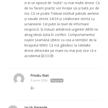
si ei un episod de “vizită” cu mai multe drone. Că
de nu facem practic vor începe să-și bată joc de
noi. Că se poate.Trebuie instituit patrule aeriene
și navale stricte 24/24 și colaborare strictă cu
ucraineenii. Cel putin la nivel de informare
reciprocă. Și măsuri antidronă urgente! Altfel ne
atrag idioții ăștia în conflict. Comportamentul
rușilor seamănă izbitor cu cea a nemților de la
începutul WWII. Că mă gândesc la celelalte
drone detectate pe mare nu mai poți zice că e
accidental.😲😵‍💫🥴😠
Privatu Rian
5 iunie 2026
Răspunde
👍
Iacob Berende