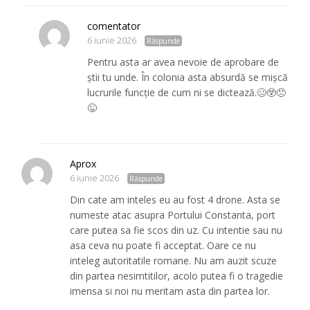
comentator
6 iunie 2026
Răspunde
Pentru asta ar avea nevoie de aprobare de
știi tu unde. În colonia asta absurdă se mișcă
lucrurile funcție de cum ni se dictează.🥴😲😠
😜
Aprox
6 iunie 2026
Răspunde
Din cate am inteles eu au fost 4 drone. Asta se
numeste atac asupra Portului Constanta, port
care putea sa fie scos din uz. Cu intentie sau nu
asa ceva nu poate fi acceptat. Oare ce nu
inteleg autoritatile romane. Nu am auzit scuze
din partea nesimtitilor, acolo putea fi o tragedie
imensa si noi nu meritam asta din partea lor.