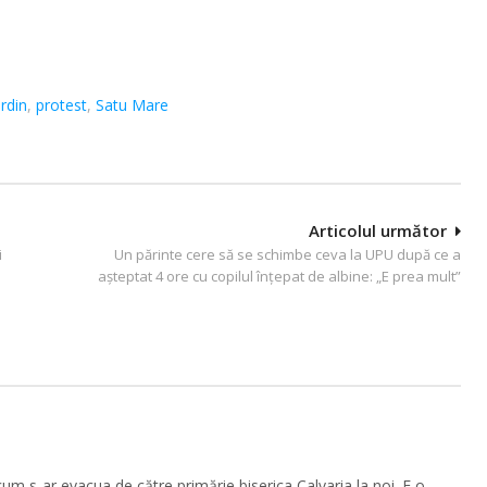
rdin
,
protest
,
Satu Mare
Articolul următor
i
Un părinte cere să se schimbe ceva la UPU după ce a
așteptat 4 ore cu copilul înțepat de albine: „E prea mult”
 cum s-ar evacua de către primărie biserica Calvaria la noi. E o