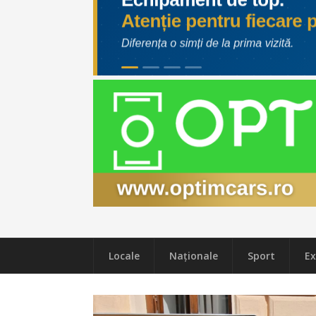
Locale
Naţionale
Sport
Ex