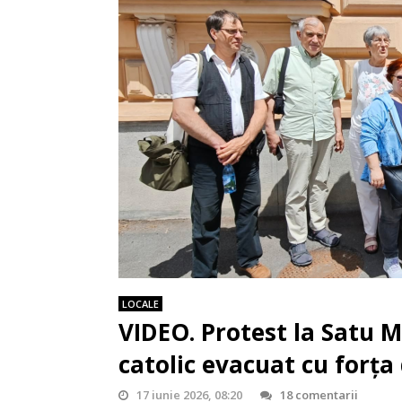
LOCALE
VIDEO. Protest la Satu 
catolic evacuat cu forța 
17 iunie 2026, 08:20
18 comentarii