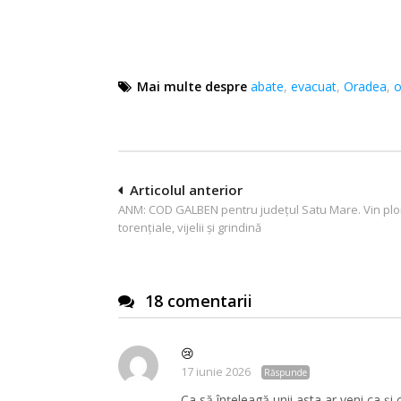
Mai multe despre
abate
,
evacuat
,
Oradea
,
o
Navigare
Articolul anterior
ANM: COD GALBEN pentru județul Satu Mare. Vin plo
în
torențiale, vijelii și grindină
articole
18 comentarii
😢
17 iunie 2026
Răspunde
Ca să înțeleagă unii asta ar veni ca și