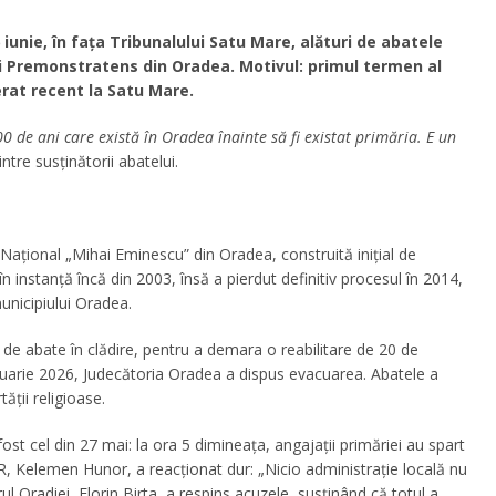
iunie, în fața Tribunalului Satu Mare, alături de abatele
i Premonstratens din Oradea. Motivul: primul termen al
erat recent la Satu Mare.
0 de ani care există în Oradea înainte să fi existat primăria. E un
intre susținătorii abatelui.
i Național „Mihai Eminescu” din Oradea, construită inițial de
n instanță încă din 2003, însă a pierdut definitiv procesul în 2014,
unicipiului Oradea.
 de abate în clădire, pentru a demara o reabilitare de 20 de
nuarie 2026, Judecătoria Oradea a dispus evacuarea. Abatele a
ății religioase.
st cel din 27 mai: la ora 5 dimineața, angajații primăriei au spart
MR, Kelemen Hunor, a reacționat dur: „Nicio administrație locală nu
ul Oradiei, Florin Birta, a respins acuzele, susținând că totul a