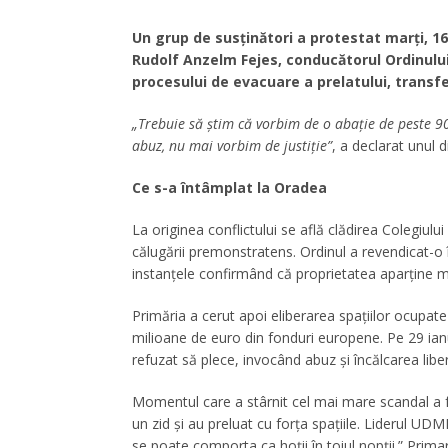
Un grup de susținători a protestat marți, 16 
Rudolf Anzelm Fejes, conducătorul Ordinulu
procesului de evacuare a prelatului, transf
„Trebuie să știm că vorbim de o abație de peste 90
abuz, nu mai vorbim de justiție”
, a declarat unul d
Ce s-a întâmplat la Oradea
La originea conflictului se află clădirea Colegiulu
călugării premonstratens. Ordinul a revendicat-o î
instanțele confirmând că proprietatea aparține m
Primăria a cerut apoi eliberarea spațiilor ocupate
milioane de euro din fonduri europene. Pe 29 ia
refuzat să plece, invocând abuz și încălcarea libert
Momentul care a stârnit cel mai mare scandal a fo
un zid și au preluat cu forța spațiile. Liderul UD
se poate comporta ca hoții în toiul nopții.” Primar