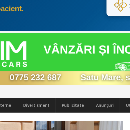
terne
Divertisment
Publicitate
Anunțuri
Ut