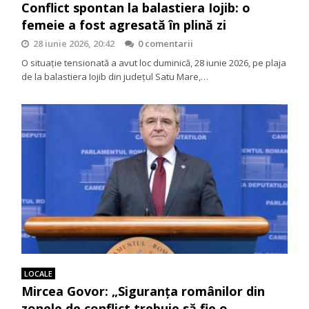
Conflict spontan la balastiera Iojib: o
femeie a fost agresată în plină zi
28 iunie 2026, 20:42
0 comentarii
O situație tensionată a avut loc duminică, 28 iunie 2026, pe plaja
de la balastiera Iojib din județul Satu Mare,…
LOCALE
Mircea Govor: „Siguranța românilor din
zonele de conflict trebuie să fie o