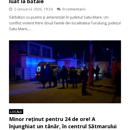
luat la bătaie
2 ianuarie 2026, 19:34
0 comentarii
Sărbători cu pumni și amenințări în județul Satu Mare. Un
conflict violent între două familii din localitatea Turulung, județul
Satu Mare,…
LOCALE
Minor reţinut pentru 24 de ore! A
înjunghiat un tânăr, în centrul Sătmarului