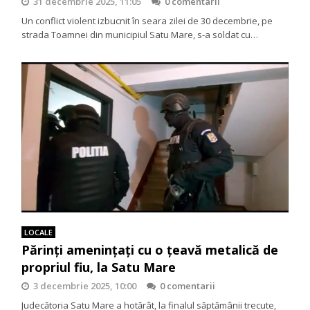
31 decembrie 2025, 11:05
0 comentarii
Un conflict violent izbucnit în seara zilei de 30 decembrie, pe
strada Toamnei din municipiul Satu Mare, s-a soldat cu…
LOCALE
Părinți amenințați cu o țeavă metalică de
propriul fiu, la Satu Mare
3 decembrie 2025, 10:00
0 comentarii
Judecătoria Satu Mare a hotărât, la finalul săptămânii trecute,