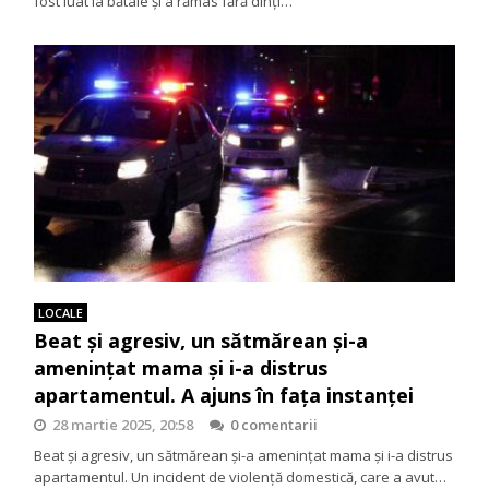
fost luat la bătaie și a rămas fără dinți…
LOCALE
Beat și agresiv, un sătmărean și-a
amenințat mama și i-a distrus
apartamentul. A ajuns în fața instanței
28 martie 2025, 20:58
0 comentarii
Beat și agresiv, un sătmărean și-a amenințat mama și i-a distrus
apartamentul. Un incident de violență domestică, care a avut…