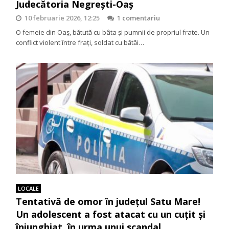
Judecătoria Negrești-Oaș
10 februarie 2026, 12:25
1 comentariu
O femeie din Oaș, bătută cu bâta și pumnii de propriul frate. Un
conflict violent între frați, soldat cu bătăi…
LOCALE
Tentativă de omor în județul Satu Mare!
Un adolescent a fost atacat cu un cuțit și
înjunghiat, în urma unui scandal