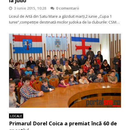
la judo
3 iunie 2015, 10:28
0 comentarii
Liceul de Artă din Satu Mare a găzduit marți,2 iunie „Cupa 1
Iunie”,competiție destinată micilor judoka de la cluburile: CSM…
LOCALE
Primarul Dorel Coica a premiat încă 60 de