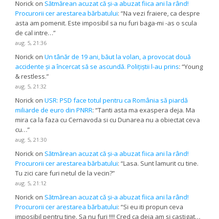
Norick
on
Sătmărean acuzat că și-a abuzat fiica ani la rând!
Procurorii cer arestarea bărbatului
: “
Na vezi fraiere, ca despre
asta am pomenit. Este imposibil sa nu furi baga-mi -as o scula
de cal intre…
”
aug. 5, 21:36
Norick
on
Un tânăr de 19 ani, băut la volan, a provocat două
accidente și a încercat să se ascundă. Polițiștii l-au prins
: “
Young
& restless.
”
aug. 5, 21:32
Norick
on
USR: PSD face totul pentru ca România să piardă
miliarde de euro din PNRR
: “
Tanti asta ma exaspera deja. Ma
mira ca la faza cu Cernavoda si cu Dunarea nu a obiectat ceva
cu…
”
aug. 5, 21:30
Norick
on
Sătmărean acuzat că și-a abuzat fiica ani la rând!
Procurorii cer arestarea bărbatului
: “
Lasa. Sunt lamurit cu tine.
Tu zici care furi netul de la vecin?
”
aug. 5, 21:12
Norick
on
Sătmărean acuzat că și-a abuzat fiica ani la rând!
Procurorii cer arestarea bărbatului
: “
Si eu iti propun ceva
imposibil pentru tine. Sa nu furi !!!! Cred ca deja am si castigat…