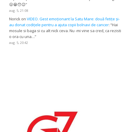
😛😁😯😉
”
aug. 5, 21:08
Norick
on
VIDEO. Gest emoționant la Satu Mare: două fetițe și-
au donat codițele pentru a ajuta copii bolnavi de cancer
: “
Hai
mosule si baga si cu alt nick ceva. Nu -mi vine sa cred, ca rezisti
o ora cu una…
”
aug. 5, 20:42