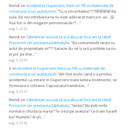
Norick
on
Accident la Ciuperceni, între un TIR cu materiale de
construcții și un autoturism
: “
Tu si sinceritatea????🤣🤣🤣🤣 Ba
sula, da’ nici intrebarea ta nu este adevarat manca-ti -as…😛
Asa furi si din magazin pensionarule??…
”
aug. 5, 22:23
Norick
on
Sătmărean acuzat că și-a abuzat fiica ani la rând!
Procurorii cer arestarea bărbatului
: “
Ba comunistule iarasi cu
actul de proprietate vii??? Saracie du -te si ia-ti pastilele sa nu
te pis’ pe tine…
”
aug. 5, 22:07
S
on
Accident la Ciuperceni, între un TIR cu materiale de
construcții și un autoturism
: “
Am fost acolo cand s-a produs
accidentul. La intrare in Ciuperceni toata lumea incetineste, se
formeaza o coloana. Capsunarul kamikaze…
”
aug. 5, 21:57
Norick
on
Sătmărean acuzat că și-a abuzat fiica ani la rând!
Procurorii cer arestarea bărbatului
: “
Iarasi? Nu poti vorbi
normal in chizda la ma-ta? Te crezi pe aratura? Ce ti-am furarlt
ba? Numele? Ai un…
”
aug. 5, 21:52