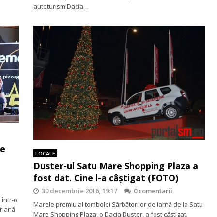
autoturism Dacia…
ie
LOCALE
Duster-ul Satu Mare Shopping Plaza a
fost dat. Cine l-a câștigat (FOTO)
30 decembrie 2016, 19:17
0 comentarii
 într-o
Marele premiu al tombolei Sărbătorilor de Iarnă de la Satu
eriană
Mare Shopping Plaza, o Dacia Duster, a fost câștigat.