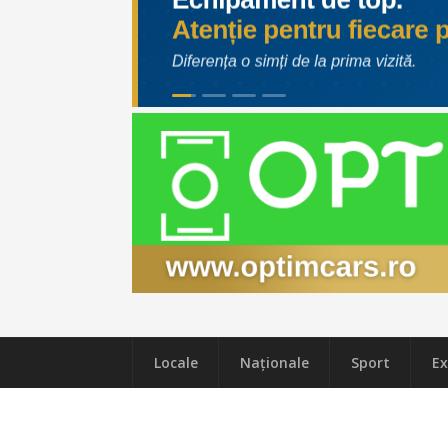
Locale
Naţionale
Sport
Ex