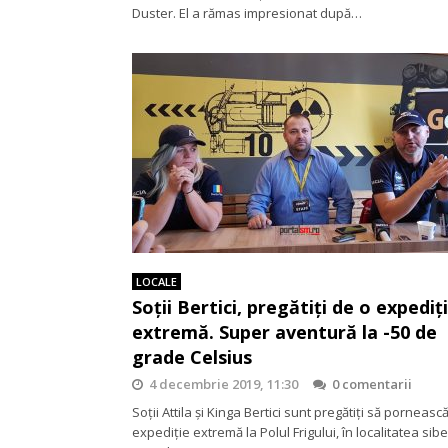
Duster. El a rămas impresionat după…
LOCALE
Soții Bertici, pregătiți de o expediț
extremă. Super aventură la -50 de
grade Celsius
4 decembrie 2019, 11:30
0 comentarii
Soții Attila și Kinga Bertici sunt pregătiți să pornească
expediție extremă la Polul Frigului, în localitatea sib