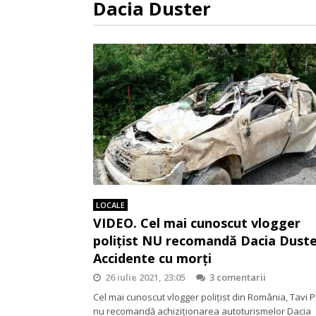
Dacia Duster
LOCALE
VIDEO. Cel mai cunoscut vlogger
poliţist NU recomandă Dacia Duste
Accidente cu morţi
26 iulie 2021, 23:05
3 comentarii
Cel mai cunoscut vlogger poliţist din România, Tavi 
nu recomandă achiziţionarea autoturismelor Dacia