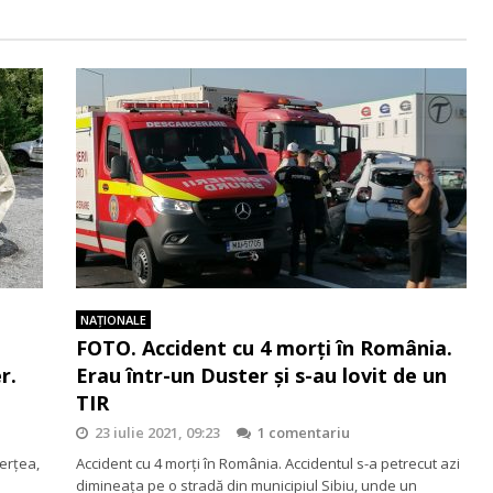
NAŢIONALE
FOTO. Accident cu 4 morţi în România.
r.
Erau într-un Duster şi s-au lovit de un
TIR
23 iulie 2021, 09:23
1 comentariu
Perţea,
Accident cu 4 morţi în România. Accidentul s-a petrecut azi
dimineaţa pe o stradă din municipiul Sibiu, unde un