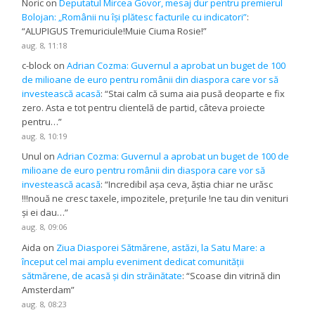
Noric
on
Deputatul Mircea Govor, mesaj dur pentru premierul
Bolojan: „Românii nu își plătesc facturile cu indicatori”
:
“
ALUPIGUS Tremuriciule!Muie Ciuma Rosie!
”
aug. 8, 11:18
c-block
on
Adrian Cozma: Guvernul a aprobat un buget de 100
de milioane de euro pentru românii din diaspora care vor să
investească acasă
: “
Stai calm că suma aia pusă deoparte e fix
zero. Asta e tot pentru clientelă de partid, câteva proiecte
pentru…
”
aug. 8, 10:19
Unul
on
Adrian Cozma: Guvernul a aprobat un buget de 100 de
milioane de euro pentru românii din diaspora care vor să
investească acasă
: “
Incredibil așa ceva, ăștia chiar ne urăsc
!!!nouă ne cresc taxele, impozitele, prețurile !ne tau din venituri
și ei dau…
”
aug. 8, 09:06
Aida
on
Ziua Diasporei Sătmărene, astăzi, la Satu Mare: a
început cel mai amplu eveniment dedicat comunității
sătmărene, de acasă și din străinătate
: “
Scoase din vitrină din
Amsterdam
”
aug. 8, 08:23