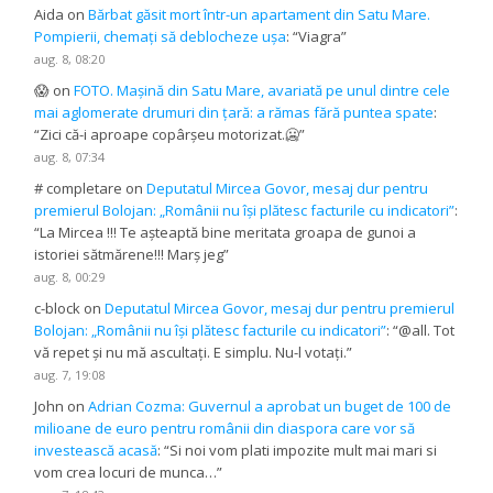
Aida
on
Bărbat găsit mort într-un apartament din Satu Mare.
Pompierii, chemați să deblocheze ușa
: “
Viagra
”
aug. 8, 08:20
😱
on
FOTO. Mașină din Satu Mare, avariată pe unul dintre cele
mai aglomerate drumuri din țară: a rămas fără puntea spate
:
“
Zici că-i aproape copârșeu motorizat.🥶
”
aug. 8, 07:34
# completare
on
Deputatul Mircea Govor, mesaj dur pentru
premierul Bolojan: „Românii nu își plătesc facturile cu indicatori”
:
“
La Mircea !!! Te așteaptă bine meritata groapa de gunoi a
istoriei sătmărene!!! Marș jeg
”
aug. 8, 00:29
c-block
on
Deputatul Mircea Govor, mesaj dur pentru premierul
Bolojan: „Românii nu își plătesc facturile cu indicatori”
: “
@all. Tot
vă repet și nu mă ascultați. E simplu. Nu-l votați.
”
aug. 7, 19:08
John
on
Adrian Cozma: Guvernul a aprobat un buget de 100 de
milioane de euro pentru românii din diaspora care vor să
investească acasă
: “
Si noi vom plati impozite mult mai mari si
vom crea locuri de munca…
”