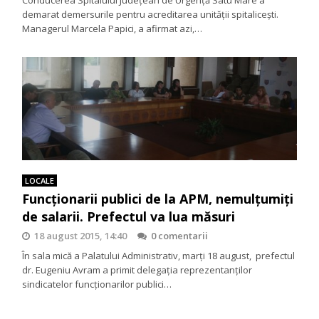
Conducerea Spitalului Județean de Urgență Satu Mare a
demarat demersurile pentru acreditarea unității spitalicești.
Managerul Marcela Papici, a afirmat azi,…
LOCALE
Funcționarii publici de la APM, nemulțumiți
de salarii. Prefectul va lua măsuri
18 august 2015, 14:40
0 comentarii
În sala mică a Palatului Administrativ, marţi 18 august, prefectul
dr. Eugeniu Avram a primit delegaţia reprezentanţilor
sindicatelor funcţionarilor publici…