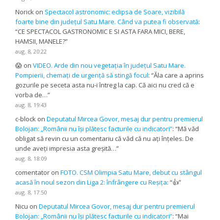
Norick
on
Spectacol astronomic: eclipsa de Soare, vizibilă
foarte bine din județul Satu Mare. Când va putea fi observată
:
“
CE SPECTACOL GASTRONOMIC E SI ASTA FARA MICI, BERE,
HAMSII, MANELE?
”
aug. 8, 20:22
😱
on
VIDEO. Arde din nou vegetația în județul Satu Mare.
Pompierii, chemați de urgență să stingă focul
: “
Ăla care a aprins
gozurile pe seceta asta nu-i întreg la cap. Că aici nu cred că e
vorba de…
”
aug. 8, 19:43
c-block
on
Deputatul Mircea Govor, mesaj dur pentru premierul
Bolojan: „Românii nu își plătesc facturile cu indicatori”
: “
Mă văd
obligat să revin cu un comentariu că văd că nu ați înțeles. De
unde aveți impresia asta greșită…
”
aug. 8, 18:09
comentator
on
FOTO. CSM Olimpia Satu Mare, debut cu stângul
acasă în noul sezon din Liga 2: înfrângere cu Reșița
: “
👍
”
aug. 8, 17:50
Nicu
on
Deputatul Mircea Govor, mesaj dur pentru premierul
Bolojan: „Românii nu își plătesc facturile cu indicatori”
: “
Mai