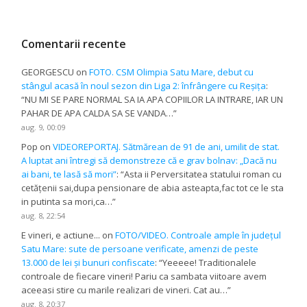
Comentarii recente
GEORGESCU
on
FOTO. CSM Olimpia Satu Mare, debut cu
stângul acasă în noul sezon din Liga 2: înfrângere cu Reșița
:
“
NU MI SE PARE NORMAL SA IA APA COPIILOR LA INTRARE, IAR UN
PAHAR DE APA CALDA SA SE VANDA…
”
aug. 9, 00:09
Pop
on
VIDEOREPORTAJ. Sătmărean de 91 de ani, umilit de stat.
A luptat ani întregi să demonstreze că e grav bolnav: „Dacă nu
ai bani, te lasă să mori”
: “
Asta ii Perversitatea statului roman cu
cetățenii sai,dupa pensionare de abia asteapta,fac tot ce le sta
in putinta sa mori,ca…
”
aug. 8, 22:54
E vineri, e actiune...
on
FOTO/VIDEO. Controale ample în județul
Satu Mare: sute de persoane verificate, amenzi de peste
13.000 de lei și bunuri confiscate
: “
Yeeeee! Traditionalele
controale de fiecare vineri! Pariu ca sambata viitoare avem
aceeasi stire cu marile realizari de vineri. Cat au…
”
aug. 8, 20:37