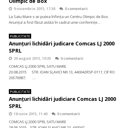
Olimpic de Box
9 noiembrie 2015, 17:38
0 comentarii
La Satu Mare s-ar putea înființa un Centru Olimpic de Box.
Anunțul a fost făcut astăzi în cadrul unei conferințe…
PUBLICITATE
Anunţuri lichidări judicare Comcas LJ 2000
SPRL
20 august 2015, 10:35
0 comentarii
COMCAS LJ 2000 SPRL SATU MARE
20.08.2015 STR. IOAN SLAVICI NR.13, 440042RSP-0111; CIF RO
20570987; …
PUBLICITATE
Anunţuri lichidări judiciare Comcas LJ 2000
SPRL
18 iunie 2015, 11:40
0 comentarii
COMCAS LJ 2000 SPRL SATU MARE
18.06.2015 STR. IOAN SLAVICI NR.13, 440042 …