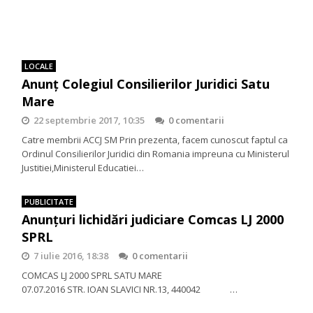
LOCALE
Anunţ Colegiul Consilierilor Juridici Satu
Mare
22 septembrie 2017, 10:35
0 comentarii
Catre membrii ACCJ SM Prin prezenta, facem cunoscut faptul ca
Ordinul Consilierilor Juridici din Romania impreuna cu Ministerul
Justitiei,Ministerul Educatiei…
PUBLICITATE
Anunţuri lichidări judiciare Comcas LJ 2000
SPRL
7 iulie 2016, 18:38
0 comentarii
COMCAS LJ 2000 SPRL SATU MARE
07.07.2016 STR. IOAN SLAVICI NR.13, 440042 …