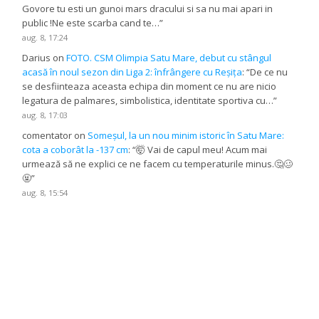
Govore tu esti un gunoi mars dracului si sa nu mai apari in
public !Ne este scarba cand te…
”
aug. 8, 17:24
Darius
on
FOTO. CSM Olimpia Satu Mare, debut cu stângul
acasă în noul sezon din Liga 2: înfrângere cu Reșița
: “
De ce nu
se desfiinteaza aceasta echipa din moment ce nu are nicio
legatura de palmares, simbolistica, identitate sportiva cu…
”
aug. 8, 17:03
comentator
on
Someșul, la un nou minim istoric în Satu Mare:
cota a coborât la -137 cm
: “
🤯 Vai de capul meu! Acum mai
urmează să ne explici ce ne facem cu temperaturile minus.🤔🥴
🤬
”
aug. 8, 15:54