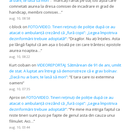
ai bani, te lasă să mori”
: “
mâncaţi rahat pe băţ toti aştia care
comnetati aiurea la dresa comisiei de incadrare in grad de
handicap, membrii comisiei…
”
aug. 10, 08:58
c-block
on
FOTO/VIDEO. Tineri reținuți de poliție după ce au
atacat o ambulanță crezând că „fură copii”: „Legea împotriva
dezinformării trebuie adoptată!”
: “
Dragilor. Nu ați înțeles. Asta
pe lângă faptul că am așa o boală pe cei care trântesc epistole
aiurea noaptea…
”
aug. 10, 08:22
Kurt ciobain
on
VIDEOREPORTAJ. Sătmărean de 91 de ani, umilit
de stat. A luptat ani întregi să demonstreze că e grav bolnav:
„Dacă nu ai bani, te lasă să mori”
: “
E tara care isi extermina
oameni
”
aug. 10, 07:35
Aprox
on
FOTO/VIDEO. Tineri reținuți de poliție după ce au
atacat o ambulanță crezând că „fură copii”: „Legea împotriva
dezinformării trebuie adoptată!”
: “
Pe mine ma intriga faptul ca
niste tineri sunt pusi pe fapte de genul asta din cauza unui
filmulet. Aici…
”
aug. 10, 03:44