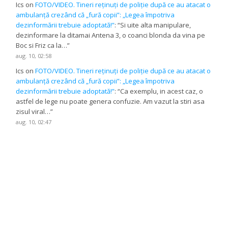
Ics
on
FOTO/VIDEO. Tineri reținuți de poliție după ce au atacat o
ambulanță crezând că „fură copii”: „Legea împotriva
dezinformării trebuie adoptată!”
: “
Si uite alta manipulare,
dezinformare la ditamai Antena 3, o coanci blonda da vina pe
Boc si Friz ca la…
”
aug. 10, 02:58
Ics
on
FOTO/VIDEO. Tineri reținuți de poliție după ce au atacat o
ambulanță crezând că „fură copii”: „Legea împotriva
dezinformării trebuie adoptată!”
: “
Ca exemplu, in acest caz, o
astfel de lege nu poate genera confuzie. Am vazut la stiri asa
zisul viral…
”
aug. 10, 02:47