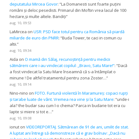
deputatului Mircea Govor
: “
La Domanesti sunt foarte puțini
români și deloc pesedisti. Primarul din Moftin vrea lacul de 100
hectare,și multe altele. Bandiți
”
aug. 10, 09:53
LaMircea
on
USR: PSD face totul pentru ca România să piardă
miliarde de euro din PNRR
: “
Buda Tower, te caci in comun cu
altii.
”
aug. 10, 09:34
Aida
on
O mamă din Sălaj, recunoștință pentru medicii
sătmăreni care i-au vindecat copilul: ,,Bravo, Satu Mare!”
: “
Dacă
a fost vindecat la Satu Mare înseamnă că s-a întâmplat o
minune ! De altfel tratamentul pentru zona Zoster…
”
aug. 10, 09:14
Nino-nino
on
FOTO. Furtună violentă în Maramureș: copaci rupți
și tarabe luate de vânt. Vremea rea vine și la Satu Mare
: “
unde-i
ala? the budar sau cum l-o chema? Parca in budarie tot era cu
lapte si miere si tot e…
”
aug. 10, 09:08
ionut
on
VIDEOREPORTAJ. Sătmărean de 91 de ani, umilit de stat.
A luptat ani întregi să demonstreze că e grav bolnav: „Dacă nu