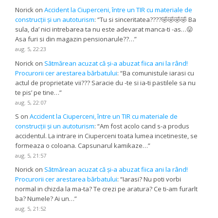
Norick
on
Accident la Ciuperceni, între un TIR cu materiale de
construcții și un autoturism
: “
Tu si sinceritatea????🤣🤣🤣🤣 Ba
sula, da’ nici intrebarea ta nu este adevarat manca-ti -as…😛
Asa furi si din magazin pensionarule??…
”
aug. 5, 22:23
Norick
on
Sătmărean acuzat că și-a abuzat fiica ani la rând!
Procurorii cer arestarea bărbatului
: “
Ba comunistule iarasi cu
actul de proprietate vii??? Saracie du -te si ia-ti pastilele sa nu
te pis’ pe tine…
”
aug. 5, 22:07
S
on
Accident la Ciuperceni, între un TIR cu materiale de
construcții și un autoturism
: “
Am fost acolo cand s-a produs
accidentul. La intrare in Ciuperceni toata lumea incetineste, se
formeaza o coloana. Capsunarul kamikaze…
”
aug. 5, 21:57
Norick
on
Sătmărean acuzat că și-a abuzat fiica ani la rând!
Procurorii cer arestarea bărbatului
: “
Iarasi? Nu poti vorbi
normal in chizda la ma-ta? Te crezi pe aratura? Ce ti-am furarlt
ba? Numele? Ai un…
”
aug. 5, 21:52