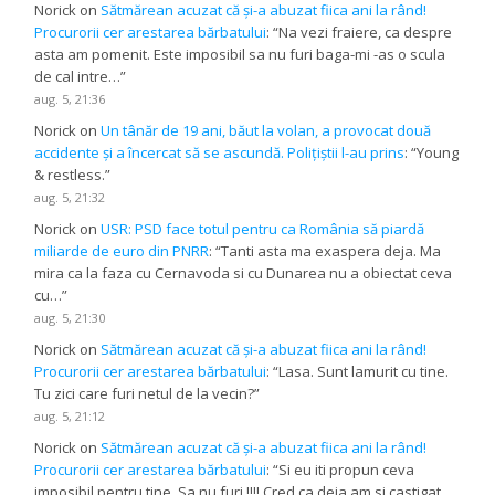
Norick
on
Sătmărean acuzat că și-a abuzat fiica ani la rând!
Procurorii cer arestarea bărbatului
: “
Na vezi fraiere, ca despre
asta am pomenit. Este imposibil sa nu furi baga-mi -as o scula
de cal intre…
”
aug. 5, 21:36
Norick
on
Un tânăr de 19 ani, băut la volan, a provocat două
accidente și a încercat să se ascundă. Polițiștii l-au prins
: “
Young
& restless.
”
aug. 5, 21:32
Norick
on
USR: PSD face totul pentru ca România să piardă
miliarde de euro din PNRR
: “
Tanti asta ma exaspera deja. Ma
mira ca la faza cu Cernavoda si cu Dunarea nu a obiectat ceva
cu…
”
aug. 5, 21:30
Norick
on
Sătmărean acuzat că și-a abuzat fiica ani la rând!
Procurorii cer arestarea bărbatului
: “
Lasa. Sunt lamurit cu tine.
Tu zici care furi netul de la vecin?
”
aug. 5, 21:12
Norick
on
Sătmărean acuzat că și-a abuzat fiica ani la rând!
Procurorii cer arestarea bărbatului
: “
Si eu iti propun ceva
imposibil pentru tine. Sa nu furi !!!! Cred ca deja am si castigat…