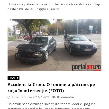
Un minor a pătruns în casa unui bătrân și a furat dintr-un dulap
peste 1.000 de lei. Polițiștii au reușit…
LOCALE
Accident la Crinu. O femeie a pătruns pe
roșu în intersecție (FOTO)
25 octombrie 2016, 14:03
0 comentarii
Un accident de circulație soldat, din fericire, doar cu pagube
materiale s-a produs în urmă cu puțin timp la intersecția…