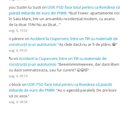
you Sustin tu Susti
on
USR: PSD face totul pentru ca România să
piardă miliarde de euro din PNRR
: “
Bud Tower: apartamente noi
în Satu Mare, într-un ansamblu rezidențial modern, cu avans
de la doar 15%! Nu au lăsat…
”
aug. 6, 10:32
o părere
on
Accident la Ciuperceni, între un TIR cu materiale de
construcții și un autoturism
: “
Aș râde dacă nu ar fi de plâns 😭
”
aug. 6, 09:23
🐑
on
Accident la Ciuperceni, între un TIR cu materiale de
construcții și un autoturism
: “
Beeemmmmweeee, dar dacii liberi
cu dacii semnalizeaza, sau fur curent? 🥱😂🤣
”
aug. 6, 09:19
c-block
on
USR: PSD face totul pentru ca România să piardă
miliarde de euro din PNRR
: “
Au o agendă paralelă. De ani buni
vă zic asta.
”
aug. 6, 08:58