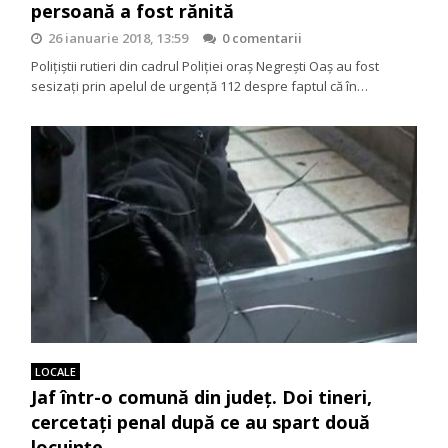
persoană a fost rănită
26 ianuarie 2018, 13:59
0 comentarii
Polițiștii rutieri din cadrul Poliției oraș Negrești Oaș au fost
sesizați prin apelul de urgență 112 despre faptul că în…
LOCALE
Jaf într-o comună din județ. Doi tineri,
cercetați penal după ce au spart două
locuințe