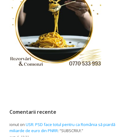
Comentarii recente
ionut
on
USR: PSD face totul pentru ca România să piardă
miliarde de euro din PNRR
: “
SUBSCRIU!.
”
aug. 6, 13:31