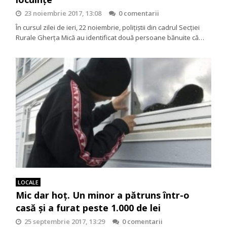
23 noiembrie 2017, 13:08
0 comentarii
În cursul zilei de ieri, 22 noiembrie, polițiștii din cadrul Secției
Rurale Gherța Mică au identificat două persoane bănuite că…
LOCALE
Mic dar hoț. Un minor a pătruns într-o
casă și a furat peste 1.000 de lei
25 septembrie 2017, 13:29
0 comentarii