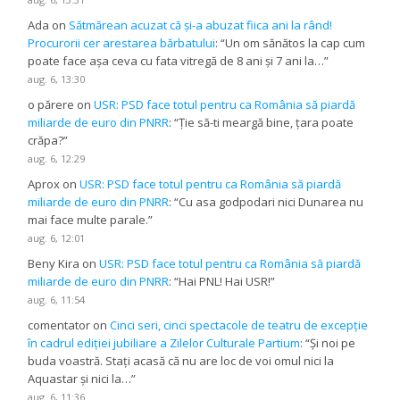
Ada
on
Sătmărean acuzat că și-a abuzat fiica ani la rând!
Procurorii cer arestarea bărbatului
: “
Un om sănătos la cap cum
poate face așa ceva cu fata vitregă de 8 ani și 7 ani la…
”
aug. 6, 13:30
o părere
on
USR: PSD face totul pentru ca România să piardă
miliarde de euro din PNRR
: “
Ție să-ti meargă bine, țara poate
crăpa?
”
aug. 6, 12:29
Aprox
on
USR: PSD face totul pentru ca România să piardă
miliarde de euro din PNRR
: “
Cu asa godpodari nici Dunarea nu
mai face multe parale.
”
aug. 6, 12:01
Beny Kira
on
USR: PSD face totul pentru ca România să piardă
miliarde de euro din PNRR
: “
Hai PNL! Hai USR!
”
aug. 6, 11:54
comentator
on
Cinci seri, cinci spectacole de teatru de excepție
în cadrul ediției jubiliare a Zilelor Culturale Partium
: “
Și noi pe
buda voastră. Stați acasă că nu are loc de voi omul nici la
Aquastar și nici la…
”
aug. 6, 11:36