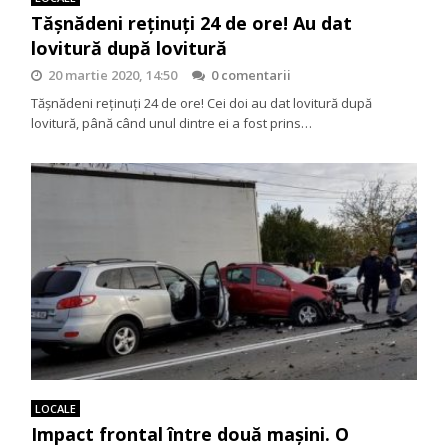
Tășnădeni reținuți 24 de ore! Au dat
lovitură după lovitură
20 martie 2020, 14:50
0 comentarii
Tășnădeni reținuți 24 de ore! Cei doi au dat lovitură după
lovitură, până când unul dintre ei a fost prins…
LOCALE
Impact frontal între două mașini. O