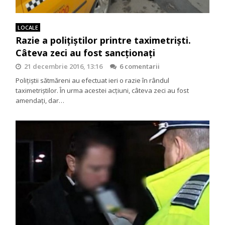
LOCALE
Razie a polițiștilor printre taximetriști.
Câteva zeci au fost sancționați
21 decembrie 2016, 13:16
6 comentarii
Polițiștii sătmăreni au efectuat ieri o razie în rândul
taximetriștilor. În urma acestei acțiuni, câteva zeci au fost
amendați, dar…