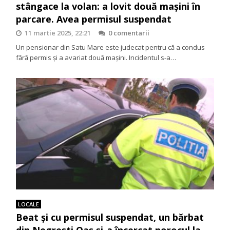
stângace la volan: a lovit două mașini în
parcare. Avea permisul suspendat
11 martie 2025, 22:21
0 comentarii
Un pensionar din Satu Mare este judecat pentru că a condus
fără permis și a avariat două mașini. Incidentul s-a…
LOCALE
Beat și cu permisul suspendat, un bărbat
din Negrești Oaș și-a încercat norocul la