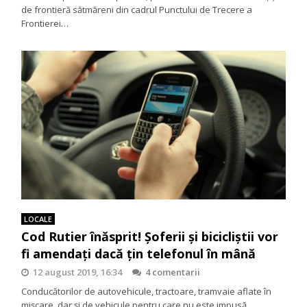
de frontieră sătmăreni din cadrul Punctului de Trecere a
Frontierei…
LOCALE
Cod Rutier înăsprit! Șoferii și bicicliștii vor
fi amendați dacă țin telefonul în mână
12 august 2019, 16:34
4 comentarii
Conducătorilor de autovehicule, tractoare, tramvaie aflate în
mișcare, dar și de vehicule pentru care nu este impusă