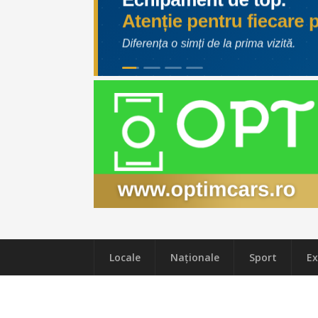
Locale
Naţionale
Sport
Ex