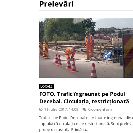
Prelevări
LOCALE
FOTO. Trafic îngreunat pe Podul
Decebal. Circulația, restricționată
11 iulie 2017, 14:08
0 comentarii
Traficul pe Podul Decebal este foarte îngreunat din
faptului că circulația este restricționată. Sunt prelev
probe din asfalt. ”Primăria…