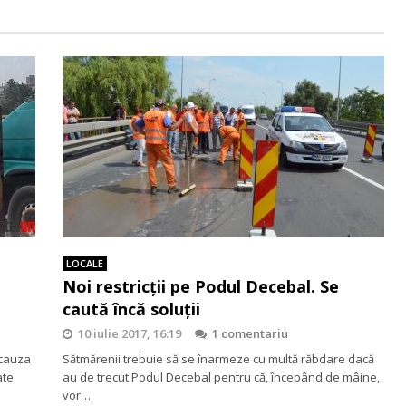
LOCALE
Noi restricții pe Podul Decebal. Se
caută încă soluții
10 iulie 2017, 16:19
1 comentariu
 cauza
Sătmărenii trebuie să se înarmeze cu multă răbdare dacă
ate
au de trecut Podul Decebal pentru că, începând de mâine,
vor…