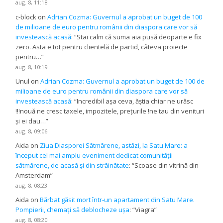
aug. 8, 11:18
c-block
on
Adrian Cozma: Guvernul a aprobat un buget de 100
de milioane de euro pentru românii din diaspora care vor să
investească acasă
: “
Stai calm că suma aia pusă deoparte e fix
zero. Asta e tot pentru clientelă de partid, câteva proiecte
pentru…
”
aug. 8, 10:19
Unul
on
Adrian Cozma: Guvernul a aprobat un buget de 100 de
milioane de euro pentru românii din diaspora care vor să
investească acasă
: “
Incredibil așa ceva, ăștia chiar ne urăsc
!!!nouă ne cresc taxele, impozitele, prețurile !ne tau din venituri
și ei dau…
”
aug. 8, 09:06
Aida
on
Ziua Diasporei Sătmărene, astăzi, la Satu Mare: a
început cel mai amplu eveniment dedicat comunității
sătmărene, de acasă și din străinătate
: “
Scoase din vitrină din
Amsterdam
”
aug. 8, 08:23
Aida
on
Bărbat găsit mort într-un apartament din Satu Mare.
Pompierii, chemați să deblocheze ușa
: “
Viagra
”
aug. 8, 08:20