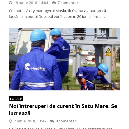
19 iunie 2018, 14:04
7 comentarii
Cu toate că city managerul Maskulik Csaba a anunțat că
lucrările la podul Decebal vor începe în 20 iunie, firma…
LOCALE
Noi întreruperi de curent în Satu Mare. Se
lucrează
7 iunie 2018, 13:45
0 comentarii
Noi întreruperi de curent în Satu Mare. Mii de sătmăreni vor