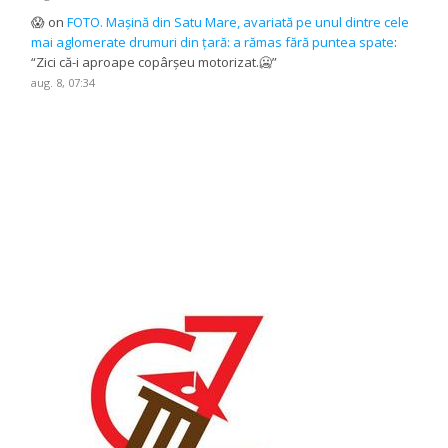
😱
on
FOTO. Mașină din Satu Mare, avariată pe unul dintre cele
mai aglomerate drumuri din țară: a rămas fără puntea spate
:
“
Zici că-i aproape copârșeu motorizat.🥶
”
aug. 8, 07:34