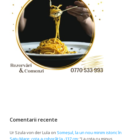
Comentarii recente
Ur Szula von der Lula
on
Someșul, la un nou minim istoric în
Satu Mare: cota a coborât la -137 cm
: “
La cota cu minus