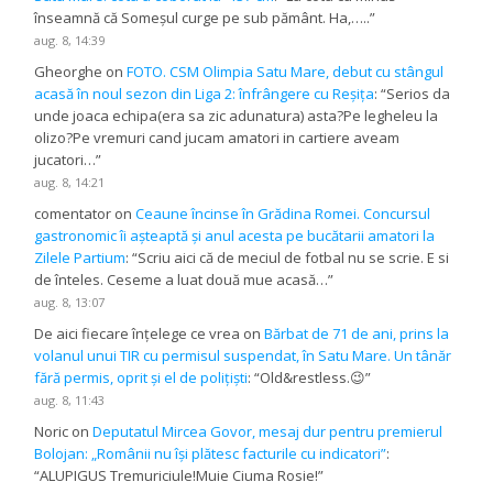
înseamnă că Someșul curge pe sub pământ. Ha,…..
”
aug. 8, 14:39
Gheorghe
on
FOTO. CSM Olimpia Satu Mare, debut cu stângul
acasă în noul sezon din Liga 2: înfrângere cu Reșița
: “
Serios da
unde joaca echipa(era sa zic adunatura) asta?Pe legheleu la
olizo?Pe vremuri cand jucam amatori in cartiere aveam
jucatori…
”
aug. 8, 14:21
comentator
on
Ceaune încinse în Grădina Romei. Concursul
gastronomic îi așteaptă și anul acesta pe bucătarii amatori la
Zilele Partium
: “
Scriu aici că de meciul de fotbal nu se scrie. E si
de înteles. Ceseme a luat două mue acasă…
”
aug. 8, 13:07
De aici fiecare înțelege ce vrea
on
Bărbat de 71 de ani, prins la
volanul unui TIR cu permisul suspendat, în Satu Mare. Un tânăr
fără permis, oprit și el de polițiști
: “
Old&restless.😉
”
aug. 8, 11:43
Noric
on
Deputatul Mircea Govor, mesaj dur pentru premierul
Bolojan: „Românii nu își plătesc facturile cu indicatori”
:
“
ALUPIGUS Tremuriciule!Muie Ciuma Rosie!
”