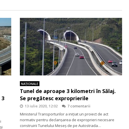
NAŢIONALE
Tunel de aproape 3 kilometri în Sălaj.
 3
Se pregătesc exproprierile
13 iulie 2020, 12:02
7 comentarii
Ministerul Transporturilor a inițiat un proiect de act
normativ pentru declanșarea de exproprieri necesare
i
construirii Tunelului Meseș de pe Autostrada…
și