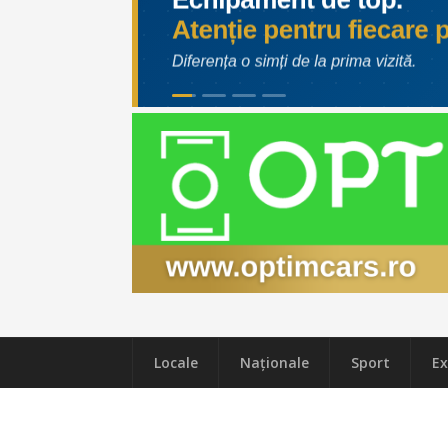
Locale
Naţionale
Sport
Ex