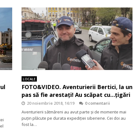
LOCALE
ul
FOTO&VIDEO. Aventurierii Bertici, la un
pas să fie arestați! Au scăpat cu…țigări
20 noiembrie 2018, 16:19
0 comentarii
Aventurierii sătmăreni au avut parte și de momente mai
puțin plăcute pe durata expediției siberiene. Cei doi au
tei
fost la…
el