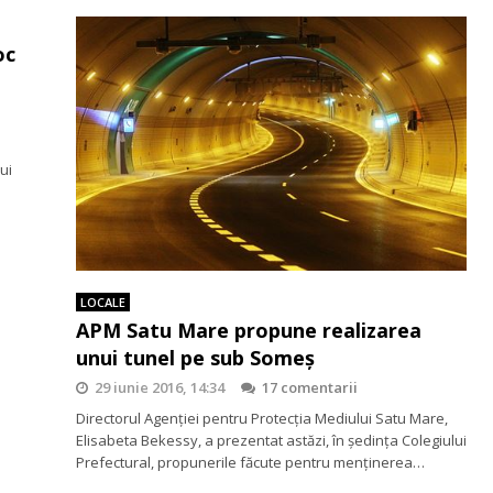
oc
ui
LOCALE
APM Satu Mare propune realizarea
unui tunel pe sub Someş
29 iunie 2016, 14:34
17 comentarii
Directorul Agenţiei pentru Protecţia Mediului Satu Mare,
Elisabeta Bekessy, a prezentat astăzi, în şedinţa Colegiului
Prefectural, propunerile făcute pentru menţinerea…