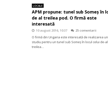
LOCALE
APM propune: tunel sub Someș în l
de al treilea pod. O firmă este
interesată
10 august 2016, 10:37
25 comentarii
O firmă din Ungaria este interesată de realizarea un
studiu pentru un tunel sub Someş în locul celui de-al
treilea…