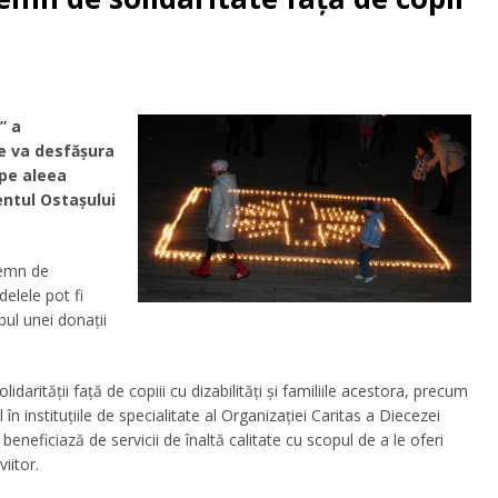
” a
se va desfășura
 pe aleea
ntul Ostașului
semn de
delele pot fi
bul unei donații
idarităţii faţă de copiii cu dizabilităţi şi familiile acestora, precum
l în instituţiile de specialitate al Organizaţiei Caritas a Diecezei
ţi beneficiază de servicii de înaltă calitate cu scopul de a le oferi
iitor.