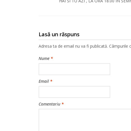
HAI SI TU AZI , LA ORA 18.00 IN SE
Lasă un răspuns
Adresa ta de email nu va fi publicată.
Câmpurile o
Nume
*
Email
*
Comentariu
*