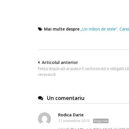
Mai multe despre
„Un milion de stele”
,
Carei
Navigare
Articolul anterior
Fetiţa dispărută ar putea fi sechestrată şi obligată să
în
cerşească
articole
Un comentariu
Rodica Darie
11 octombrie 2013
Răspunde