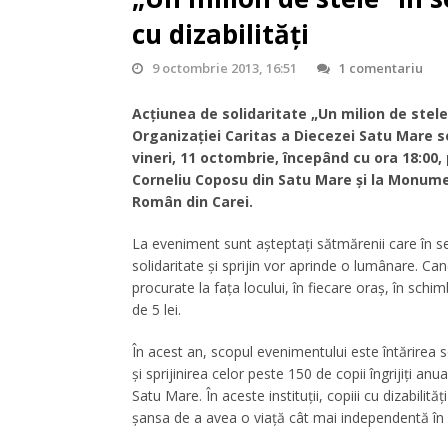
cu dizabilităţi
9 octombrie 2013, 16:51
1 comentariu
Acţiunea de solidaritate „Un milion de stele
Organizaţiei Caritas a Diecezei Satu Mare 
vineri, 11 octombrie, începând cu ora 18:00,
Corneliu Coposu din Satu Mare și la Monume
Român din Carei.
La eveniment sunt așteptați sătmărenii care în 
solidaritate și sprijin vor aprinde o lumânare. Can
procurate la fața locului, în fiecare oraș, în schim
de 5 lei.
În acest an, scopul evenimentului este întărirea sol
şi sprijinirea celor peste 150 de copii îngrijiţi anua
Satu Mare. În aceste instituții, copiii cu dizabilită
şansa de a avea o viaţă cât mai independentă în v