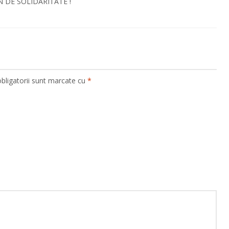
MN DE SOLIDARITATE !
bligatorii sunt marcate cu
*