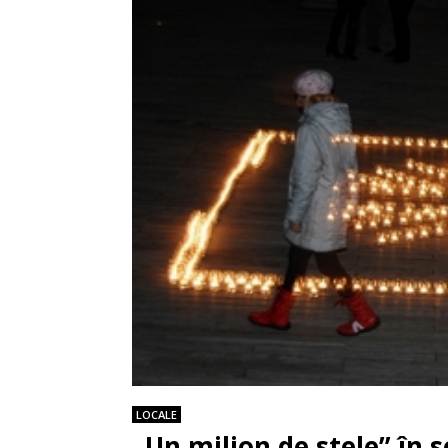
LOCALE
„Un milion de stele” în s