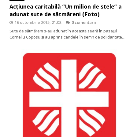
Acțiunea caritabilă ”Un milion de stele” a
adunat sute de sătmăreni (Foto)
16 octombrie 2015, 21:08
0 comentarii
Sute de sătmăreni s-au adunat în această seară în pasajul
Corneliu Coposu și au aprins candele în semn de solidaritate…