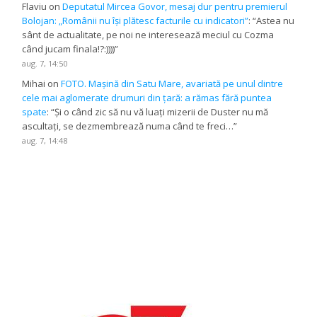
Flaviu
on
Deputatul Mircea Govor, mesaj dur pentru premierul
Bolojan: „Românii nu își plătesc facturile cu indicatori”
: “
Astea nu
sânt de actualitate, pe noi ne interesează meciul cu Cozma
când jucam finala!?:))))
”
aug. 7, 14:50
Mihai
on
FOTO. Mașină din Satu Mare, avariată pe unul dintre
cele mai aglomerate drumuri din țară: a rămas fără puntea
spate
: “
Și o când zic să nu vă luați mizerii de Duster nu mă
ascultați, se dezmembrează numa când te freci…
”
aug. 7, 14:48