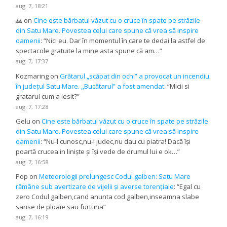
aug. 7, 18:21
🙏
on
Cine este bărbatul văzut cu o cruce în spate pe străzile
din Satu Mare. Povestea celui care spune că vrea să inspire
oamenii
: “
Nici eu. Dar în momentul în care te dedai la astfel de
spectacole gratuite la mine asta spune că am…
”
aug. 7, 17:37
Kozmaring
on
Grătarul „scăpat din ochi” a provocat un incendiu
în județul Satu Mare. ,,Bucătarul” a fost amendat
: “
Micii si
gratarul cum a iesit?
”
aug. 7, 17:28
Gelu
on
Cine este bărbatul văzut cu o cruce în spate pe străzile
din Satu Mare. Povestea celui care spune că vrea să inspire
oamenii
: “
Nu-l cunosc,nu-l judec,nu dau cu piatra! Dacă își
poartă crucea in liniște și își vede de drumul lui e ok…
”
aug. 7, 16:58
Pop
on
Meteorologii prelungesc Codul galben: Satu Mare
rămâne sub avertizare de vijelii și averse torențiale
: “
Egal cu
zero Codul galben,cand anunta cod galben,inseamna slabe
sanse de ploaie sau furtuna
”
aug. 7, 16:19