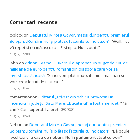
Comentarii recente
c-block
on
Deputatul Mircea Govor, mesaj dur pentru premierul
Bolojan: „Românii nu își plătesc facturile cu indicatori”
: “
@all. Tot
vă repet și nu mă ascultați. E simplu. Nu-l votați.
”
aug. 7, 19:08
John
on
Adrian Cozma: Guvernul a aprobat un buget de 100 de
milioane de euro pentru românii din diaspora care vor să
investească acasă
: “
Si noi vom plati impozite mult mai mari si
vom crea locuri de munca…
”
aug. 7, 18:42
comentator
on
Grătarul „scăpat din ochi” a provocat un
incendiu în județul Satu Mare. ,,Bucătarul” a fost amendat
: “
Păi
cum? Cam piperat. La preț. 🤪🥴😉
”
aug. 7, 18:40
Nebun
on
Deputatul Mircea Govor, mesaj dur pentru premierul
Bolojan: „Românii nu își plătesc facturile cu indicatori”
: “
Bă boule
locul tău e la casa de nebuni. Nu în parlament căcat cu ochi
”