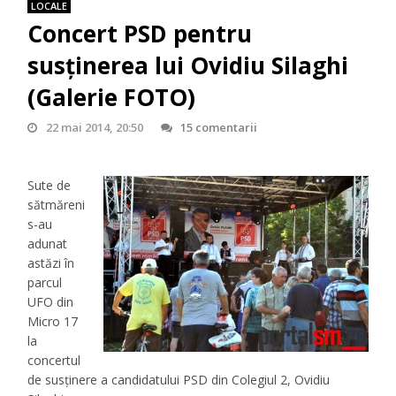
LOCALE
Concert PSD pentru
susținerea lui Ovidiu Silaghi
(Galerie FOTO)
22 mai 2014, 20:50
15 comentarii
Sute de
sătmăreni
s-au
adunat
astăzi în
parcul
UFO din
Micro 17
la
concertul
de susținere a candidatului PSD din Colegiul 2, Ovidiu