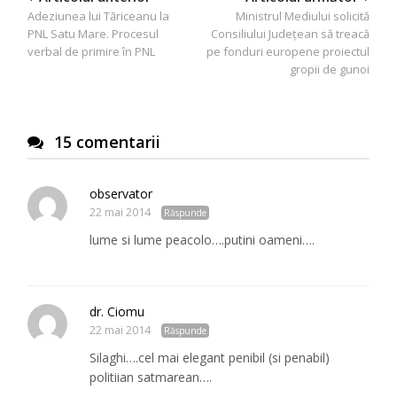
Adeziunea lui Tăriceanu la
Ministrul Mediului solicită
în
PNL Satu Mare. Procesul
Consiliului Judeţean să treacă
articole
verbal de primire în PNL
pe fonduri europene proiectul
gropii de gunoi
15 comentarii
observator
22 mai 2014
Răspunde
lume si lume peacolo….putini oameni….
dr. Ciomu
22 mai 2014
Răspunde
Silaghi….cel mai elegant penibil (si penabil)
politiian satmarean….