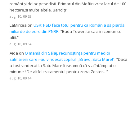
români și deloc pesedisti. Primarul din Moftin vrea lacul de 100
hectare,și multe altele. Bandiți
”
aug. 10, 09:53
LaMircea
on
USR: PSD face totul pentru ca România să piardă
miliarde de euro din PNRR
: “
Buda Tower, te caci in comun cu
altii.
”
aug. 10, 09:34
Aida
on
O mamă din Sălaj, recunoștință pentru medicii
sătmăreni care i-au vindecat copilul: ,,Bravo, Satu Mare!”
: “
Dacă
a fost vindecat la Satu Mare înseamnă că s-a întâmplat o
minune ! De altfel tratamentul pentru zona Zoster…
”
aug. 10, 09:14