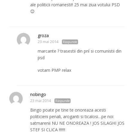
ale politicii romanesti!! 25 mai ziua votului PSD
😉
groza
23 mai 2014
Răspunde
marcante ? trasestii din pnl si comunistii din
psd
votam PMP relax
nobingo
23 mai 2014
Răspunde
Bingo poate pe tine te onoreaza acesti
politicieni penali, aroganti si ticalosi…pe noi
satmarenii NU NE ONOREAZA ! JOS SILAGHI JOS
STEF SI CLICA !!!!!!!