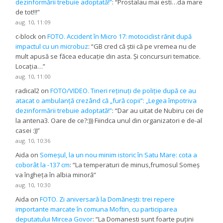
dezinformării trebuie adoptată!”
: “
Prostalau mai esti…da mare
de tot!!!
”
aug. 10, 11:09
c-block
on
FOTO. Accident în Micro 17: motociclist rănit după
impactul cu un microbuz
: “
GB cred că știi că pe vremea nu de
mult apusă se făcea educație din asta. Și concursuri tematice.
Locația…
”
aug. 10, 11:00
radical2
on
FOTO/VIDEO. Tineri reținuți de poliție după ce au
atacat o ambulanță crezând că „fură copii”: „Legea împotriva
dezinformării trebuie adoptată!”
: “
Dar au uitat de Nubiru cei de
la antena3. Oare de ce?:))) Fiindca unul din organizatori e de-al
casei :))
”
aug. 10, 10:36
Aida
on
Someșul, la un nou minim istoric în Satu Mare: cota a
coborât la -137 cm
: “
La temperaturi de minus,frumosul Someș
va îngheța în albia minoră
”
aug. 10, 10:30
Aida
on
FOTO. Zi aniversară la Domănești: trei repere
importante marcate în comuna Moftin, cu participarea
deputatului Mircea Govor
: “
La Domanesti sunt foarte puțini