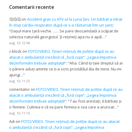
Comentarii recente
🤔🤔🤔
on
Accident grav cu ATV-ul la Luna Șes. Un bărbat a intrat
în stop cardio-respirator după ce s-a răsturnat într-un șanț
:
“
Oașul mare țară veche …… Se pare deocamdată a scăpat de
selecția naturală georgistul. Și rețineți apa nu e apă!…
”
aug. 10, 12:08
c-block
on
FOTO/VIDEO. Tineri reținuți de poliție după ce au
atacat o ambulanță crezând că „fură copii”: „Legea împotriva
dezinformării trebuie adoptată!”
: “
Aha. Când iți taie dreptul să ai
o părere aduți aminte ce ți-a scris prostălâul ăla de mine. Nu-mi
ajungi…
”
aug. 10, 11:23
comentator
on
FOTO/VIDEO. Tineri reținuți de poliție după ce au
atacat o ambulanță crezând că „fură copii”: „Legea împotriva
dezinformării trebuie adoptată!”
: “
7 au fost arestați, 6 bărbați și
o femeie. Culmea e că se pare femeia e cea care a aruncat…
”
aug. 10, 11:14
Adi
on
FOTO/VIDEO. Tineri reținuți de poliție după ce au atacat
o ambulanță crezând că „fură copii”: „Legea împotriva