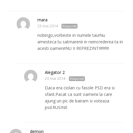
mara
23 mai 2014
Răspunde
nobingo,vorbeste in numele tau!Nu
amesteca tu satmarenii in neincrederea ta in
acesti oameni!NU II REPREZINTI!!!!!!!!!!
Alegator 2
23 mai 2014
Răspunde
Daca era ciolan cu fasole PSD era si
sfant.Pacat ca sunt oamenii la care
ajung un pic de bairam si voteaza
psd.RUSINE
demon