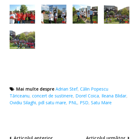
Mai multe despre
Adrian Stef
,
Călin Popescu
Tăriceanu
,
concert de sustinere
,
Dorel Coica
,
Ileana Blidar
,
Ovidiu Silaghi
,
pdl satu mare
,
PNL
,
PSD
,
Satu Mare
Navigare
Articolul anterior
Articolul următor