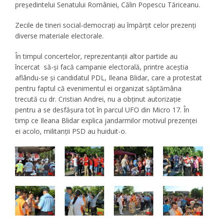
președintelui Senatului României, Călin Popescu Tăriceanu.
Zecile de tineri social-democrați au împărțit celor prezenți
diverse materiale electorale.
În timpul concertelor, reprezentanții altor partide au
încercat să-și facă campanie electorală, printre aceștia
aflându-se și candidatul PDL, Ileana Blidar, care a protestat
pentru faptul că evenimentul ei organizat săptămâna
trecută cu dr. Cristian Andrei, nu a obținut autorizație
pentru a se desfășura tot în parcul UFO din Micro 17. În
timp ce Ileana Blidar explica jandarmilor motivul prezenței
ei acolo, militanții PSD au huiduit-o.