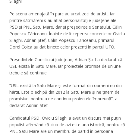
Silaghi.
Pe scena amenajată în parc au urcat zeci de artiști, iar
printre sătmăreni s-au aflat personalitățile județene ale
PSD și PNL Satu Mare, dar și președintele Senatului, Călin
Popescu Tăriceanu. Înainte de începerea concertelor Ovidiu
Silaghi, Adrian Ștef, Călin Popescu Tăriceanu, primarul
Dorel Coica au dat binețe celor prezenți în parcul UFO.
Președintele Consiliului Județean, Adrian Ștef a declarat că
USL există în Satu Mare, iar proiectele promise de uniune
trebuie să continue.
”
USL există la Satu Mare și este format din oameni nu din
hârtii. Este o echipă din 2012 la Satu Mare și ne ținem de
promisiuni pentru a ne continua proiectele împreună
”, a
declarat Adrian Ștef.
Candidatul PSD, Ovidiu Silaghi a avut un discurs mai puțin
populist afirmând că ziua de azi este una istorică, pentru că
PNL Satu Mare are un membru de partid în persoana