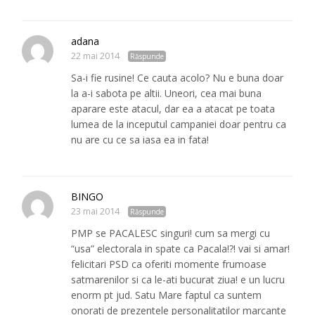
adana
22 mai 2014
Răspunde
Sa-i fie rusine! Ce cauta acolo? Nu e buna doar
la a-i sabota pe altii. Uneori, cea mai buna
aparare este atacul, dar ea a atacat pe toata
lumea de la inceputul campaniei doar pentru ca
nu are cu ce sa iasa ea in fata!
BINGO
23 mai 2014
Răspunde
PMP se PACALESC singuri! cum sa mergi cu
“usa” electorala in spate ca Pacala!?! vai si amar!
felicitari PSD ca oferiti momente frumoase
satmarenilor si ca le-ati bucurat ziua! e un lucru
enorm pt jud. Satu Mare faptul ca suntem
onorati de prezentele personalitatilor marcante