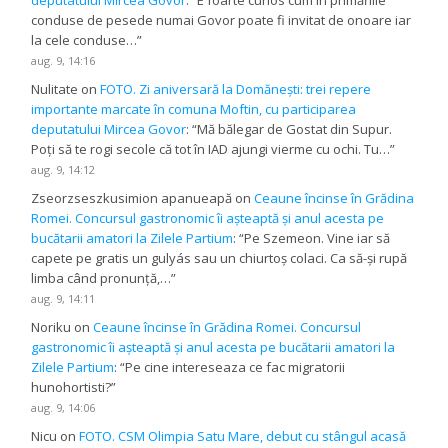
conduse de pesede numai Govor poate fi invitat de onoare iar
la cele conduse…
”
aug. 9, 14:16
Nulitate
on
FOTO. Zi aniversară la Domănești: trei repere
importante marcate în comuna Moftin, cu participarea
deputatului Mircea Govor
: “
Mă bălegar de Gostat din Supur.
Poți să te rogi secole că tot în IAD ajungi vierme cu ochi. Tu…
”
aug. 9, 14:12
Zseorzseszkusimion apanueapă
on
Ceaune încinse în Grădina
Romei. Concursul gastronomic îi așteaptă și anul acesta pe
bucătarii amatori la Zilele Partium
: “
Pe Szemeon. Vine iar să
capete pe gratis un gulyás sau un chiurtoș colaci. Ca să-și rupă
limba când pronunță,…
”
aug. 9, 14:11
Noriku
on
Ceaune încinse în Grădina Romei. Concursul
gastronomic îi așteaptă și anul acesta pe bucătarii amatori la
Zilele Partium
: “
Pe cine intereseaza ce fac migratorii
hunohortisti?
”
aug. 9, 14:06
Nicu
on
FOTO. CSM Olimpia Satu Mare, debut cu stângul acasă