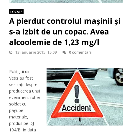
LOCALE
A pierdut controlul mașinii și
s-a izbit de un copac. Avea
alcoolemie de 1,23 mg/l
13 ianuarie 2015, 15:09
0 comentarii
Polițiștii din
Vetiș au fost
sesizați despre
producerea unui
eveniment rutier
soldat cu
pagube
materiale,
produs pe DJ
194/B, în data