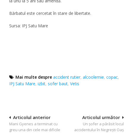
la unu la 5 ani sau amendă.
Bărbatul este cercetat în stare de libertate.
Sursa: IPJ Satu Mare
Mai multe despre
accident rutier
,
alcoolemie
,
copac
,
IPJ Satu Mare
,
izbit
,
sofer baut
,
Vetis
Navigare
Articolul anterior
Articolul următor
Mani Gyenes a terminat cu
Un șofer a părăsit locul
în
greu una din cele mai dificile
accidentului în Negrești Oaș