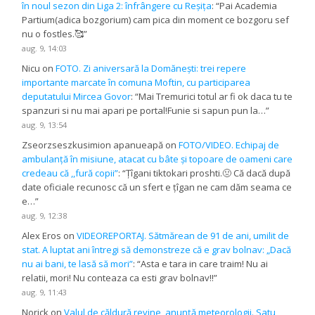
în noul sezon din Liga 2: înfrângere cu Reșița
: “
Pai Academia
Partium(adica bozgorium) cam pica din moment ce bozgoru sef
nu o fostles.🥰
”
aug. 9, 14:03
Nicu
on
FOTO. Zi aniversară la Domănești: trei repere
importante marcate în comuna Moftin, cu participarea
deputatului Mircea Govor
: “
Mai Tremurici totul ar fi ok daca tu te
spanzuri si nu mai apari pe portal!Funie si sapun pun la…
”
aug. 9, 13:54
Zseorzseszkusimion apanueapă
on
FOTO/VIDEO. Echipaj de
ambulanță în misiune, atacat cu bâte și topoare de oameni care
credeau că ,,fură copii”
: “
Țîgani tiktokari proshti.🤢 Că dacă după
date oficiale recunosc că un sfert e țîgan ne cam dăm seama ce
e…
”
aug. 9, 12:38
Alex Eros
on
VIDEOREPORTAJ. Sătmărean de 91 de ani, umilit de
stat. A luptat ani întregi să demonstreze că e grav bolnav: „Dacă
nu ai bani, te lasă să mori”
: “
Asta e tara in care traim! Nu ai
relatii, mori! Nu conteaza ca esti grav bolnav!!
”
aug. 9, 11:43
Norick
on
Valul de căldură revine, anunță meteorologii. Satu