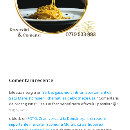
Comentarii recente
laleaua neagra
on
Bărbat găsit mort într-un apartament din
Satu Mare. Pompierii, chemați să deblocheze ușa
: “
Comentariu
de prost gust! PS: sau ai fost beneficiara efectului pastilei? 😁
”
aug. 9, 14:17
c-block
on
FOTO. Zi aniversară la Domănești: trei repere
importante marcate în comuna Moftin, cu participarea
deputatului Mircea Govor
: “
E foarte curios cum în primăŕiile