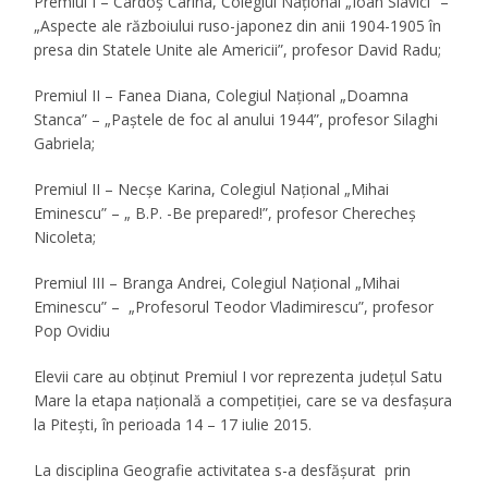
Premiul I – Cardoş Carina, Colegiul Naţional „Ioan Slavici” –
„Aspecte ale războiului ruso-japonez din anii 1904-1905 în
presa din Statele Unite ale Americii”, profesor David Radu;
Premiul II – Fanea Diana, Colegiul Naţional „Doamna
Stanca” – „Paştele de foc al anului 1944”, profesor Silaghi
Gabriela;
Premiul II – Necşe Karina, Colegiul Naţional „Mihai
Eminescu” – „ B.P. -Be prepared!”, profesor Cherecheş
Nicoleta;
Premiul III – Branga Andrei, Colegiul Naţional „Mihai
Eminescu” – „Profesorul Teodor Vladimirescu”, profesor
Pop Ovidiu
Elevii care au obţinut Premiul I vor reprezenta judeţul Satu
Mare la etapa naţională a competiţiei, care se va desfaşura
la Piteşti, în perioada 14 – 17 iulie 2015.
La disciplina Geografie activitatea s-a desfășurat prin