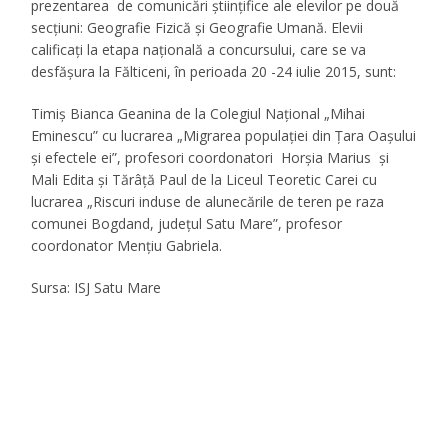
prezentarea de comunicări ştiinţifice ale elevilor pe două
secţiuni: Geografie Fizică şi Geografie Umană. Elevii
calificaţi la etapa naţională a concursului, care se va
desfăşura la Fălticeni, în perioada 20 -24 iulie 2015, sunt:
Timiş Bianca Geanina de la Colegiul Naţional „Mihai
Eminescu” cu lucrarea „Migrarea populaţiei din Ţara Oaşului
şi efectele ei”, profesori coordonatori Horşia Marius şi
Mali Edita și Tărâţă Paul de la Liceul Teoretic Carei cu
lucrarea „Riscuri induse de alunecările de teren pe raza
comunei Bogdand, judeţul Satu Mare”, profesor
coordonator Menţiu Gabriela.
Sursa: ISJ Satu Mare