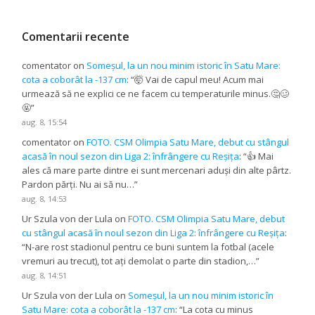
Comentarii recente
comentator
on
Someșul, la un nou minim istoric în Satu Mare:
cota a coborât la -137 cm
: “
🤯 Vai de capul meu! Acum mai
urmează să ne explici ce ne facem cu temperaturile minus.🤔🥴
🤬
”
aug. 8, 15:54
comentator
on
FOTO. CSM Olimpia Satu Mare, debut cu stângul
acasă în noul sezon din Liga 2: înfrângere cu Reșița
: “
👍 Mai
ales că mare parte dintre ei sunt mercenari aduși din alte pârtz.
Pardon părți. Nu ai să nu…
”
aug. 8, 14:53
Ur Szula von der Lula
on
FOTO. CSM Olimpia Satu Mare, debut
cu stângul acasă în noul sezon din Liga 2: înfrângere cu Reșița
:
“
N-are rost stadionul pentru ce buni suntem la fotbal (acele
vremuri au trecut), tot ați demolat o parte din stadion,…
”
aug. 8, 14:51
Ur Szula von der Lula
on
Someșul, la un nou minim istoric în
Satu Mare: cota a coborât la -137 cm
: “
La cota cu minus