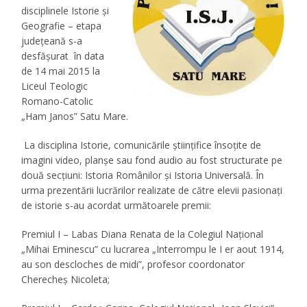
disciplinele Istorie şi
Geografie – etapa
judeţeană s-a
desfăşurat în data
de 14 mai 2015 la
Liceul Teologic
Romano-Catolic
„Ham Janos” Satu Mare.
La disciplina Istorie, comunicările ştiinţifice însoţite de
imagini video, planşe sau fond audio au fost structurate pe
două secţiuni: Istoria Românilor şi Istoria Universală. În
urma prezentării lucrărilor realizate de către elevii pasionaţi
de istorie s-au acordat următoarele premii:
Premiul I – Labas Diana Renata de la Colegiul Naţional
„Mihai Eminescu” cu lucrarea „Interrompu le I er aout 1914,
au son descloches de midi”, profesor coordonator
Cherecheş Nicoleta;