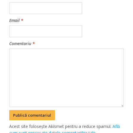
Email
*
Comentariu
*
Acest site folosește Akismet pentru a reduce spamul.
Află
cum sunt procesate datele comentariilor tale
.