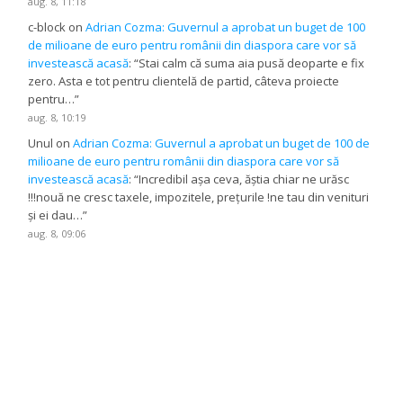
aug. 8, 11:18
c-block
on
Adrian Cozma: Guvernul a aprobat un buget de 100
de milioane de euro pentru românii din diaspora care vor să
investească acasă
: “
Stai calm că suma aia pusă deoparte e fix
zero. Asta e tot pentru clientelă de partid, câteva proiecte
pentru…
”
aug. 8, 10:19
Unul
on
Adrian Cozma: Guvernul a aprobat un buget de 100 de
milioane de euro pentru românii din diaspora care vor să
investească acasă
: “
Incredibil așa ceva, ăștia chiar ne urăsc
!!!nouă ne cresc taxele, impozitele, prețurile !ne tau din venituri
și ei dau…
”
aug. 8, 09:06