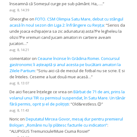
înseamnă că Someșul curge pe sub pământ. Ha,…..
”
aug. 8, 14:39
Gheorghe
on
FOTO. CSM Olimpia Satu Mare, debut cu stângul
acasă în noul sezon din Liga 2: înfrângere cu Reșița
: “
Serios da
unde joaca echipa(era sa zic adunatura) asta?Pe legheleu la
olizo?Pe vremuri cand jucam amatori in cartiere aveam
jucatori…
”
aug. 8, 14:21
comentator
on
Ceaune încinse în Grădina Romei. Concursul
gastronomic îi așteaptă și anul acesta pe bucătarii amatori la
Zilele Partium
: “
Scriu aici că de meciul de fotbal nu se scrie. E si
de înteles. Ceseme a luat două mue acasă…
”
aug. 8, 13:07
De aici fiecare înțelege ce vrea
on
Bărbat de 71 de ani, prins la
volanul unui TIR cu permisul suspendat, în Satu Mare. Un tânăr
fără permis, oprit și el de polițiști
: “
Old&restless.😉
”
aug. 8, 11:43
Noric
on
Deputatul Mircea Govor, mesaj dur pentru premierul
Bolojan: „Românii nu își plătesc facturile cu indicatori”
:
“
ALUPIGUS Tremuriciule!Muie Ciuma Rosie!
”