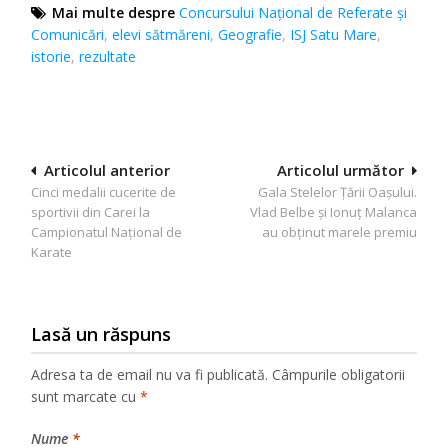
Mai multe despre
Concursului Naţional de Referate şi
Comunicări
,
elevi sătmăreni
,
Geografie
,
ISJ Satu Mare
,
istorie
,
rezultate
Navigare
Articolul anterior
Articolul următor
Cinci medalii cucerite de
Gala Stelelor Țării Oașului.
în
sportivii din Carei la
Vlad Belbe și Ionuț Malanca
articole
Campionatul Național de
au obținut marele premiu
Karate
Lasă un răspuns
Adresa ta de email nu va fi publicată.
Câmpurile obligatorii
sunt marcate cu
*
Nume
*