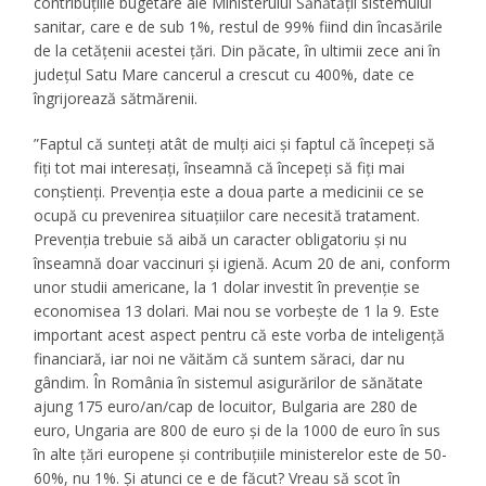
contribuțiile bugetare ale Ministerului Sănătății sistemului
sanitar, care e de sub 1%, restul de 99% fiind din încasările
de la cetățenii acestei țări. Din păcate, în ultimii zece ani în
județul Satu Mare cancerul a crescut cu 400%, date ce
îngrijorează sătmărenii.
”
Faptul că sunteți atât de mulți aici și faptul că începeți să
fiți tot mai interesați, înseamnă că începeți să fiți mai
conștienți. Prevenția este a doua parte a medicinii ce se
ocupă cu prevenirea situațiilor care necesită tratament.
Prevenția trebuie să aibă un caracter obligatoriu și nu
înseamnă doar vaccinuri și igienă. Acum 20 de ani, conform
unor studii americane, la 1 dolar investit în prevenție se
economisea 13 dolari. Mai nou se vorbește de 1 la 9. Este
important acest aspect pentru că este vorba de inteligență
financiară, iar noi ne văităm că suntem săraci, dar nu
gândim. În România în sistemul asigurărilor de sănătate
ajung 175 euro/an/cap de locuitor, Bulgaria are 280 de
euro, Ungaria are 800 de euro și de la 1000 de euro în sus
în alte țări europene și contribuțiile ministerelor este de 50-
60%, nu 1%. Și atunci ce e de făcut? Vreau să scot în