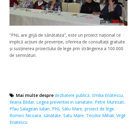
”PNL are grijă de sănătatea”, este un proiect național ce
implică acțiuni de prevenție, oferirea de consultații gratuite
și susținerea proiectului de lege prin strângerea a 100.000
de semnături.
Mai multe despre
dezbatere publică
,
Emilia Enătescu
,
Ileana Blidar
,
Legea preventiei in sanatate
,
Petre Muresan
,
Pfau Salagean Iulian
,
PNL Satu Mare
,
proiect de lege
,
Romeo Nicoara
,
sănătate
,
Satu Mare
,
Teodor Mihali
,
Virgil
Enatescu