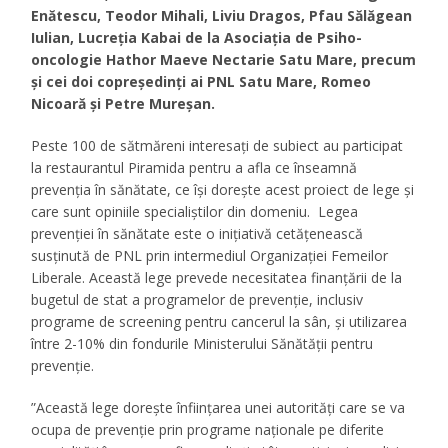
Enătescu, Teodor Mihali, Liviu Dragos, Pfau Sălăgean
Iulian, Lucreția Kabai de la Asociația de Psiho-
oncologie Hathor Maeve Nectarie Satu Mare, precum
și cei doi copreședinți ai PNL Satu Mare, Romeo
Nicoară și Petre Mureșan.
Peste 100 de sătmăreni interesați de subiect au participat
la restaurantul Piramida pentru a afla ce înseamnă
prevenția în sănătate, ce își dorește acest proiect de lege și
care sunt opiniile specialiștilor din domeniu. Legea
prevenției în sănătate este o inițiativă cetățenească
susținută de PNL prin intermediul Organizației Femeilor
Liberale. Această lege prevede necesitatea finanțării de la
bugetul de stat a programelor de prevenție, inclusiv
programe de screening pentru cancerul la sân, și utilizarea
între 2-10% din fondurile Ministerului Sănătății pentru
prevenție.
”
Această lege dorește înființarea unei autorități care se va
ocupa de prevenție prin programe naționale pe diferite