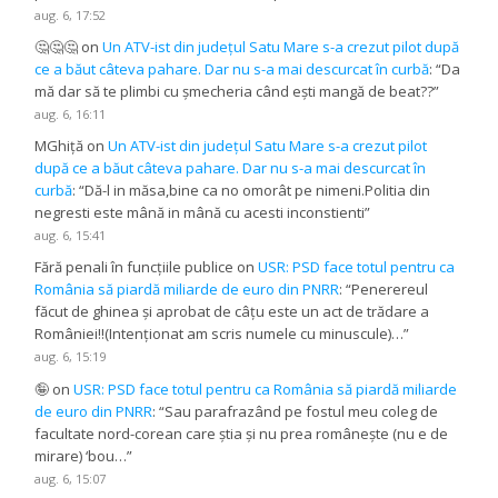
aug. 6, 17:52
🤔🤔🤔
on
Un ATV-ist din județul Satu Mare s-a crezut pilot după
ce a băut câteva pahare. Dar nu s-a mai descurcat în curbă
: “
Da
mă dar să te plimbi cu șmecheria când ești mangă de beat??
”
aug. 6, 16:11
MGhiță
on
Un ATV-ist din județul Satu Mare s-a crezut pilot
după ce a băut câteva pahare. Dar nu s-a mai descurcat în
curbă
: “
Dă-l in măsa,bine ca no omorât pe nimeni.Politia din
negresti este mână in mână cu acesti inconstienti
”
aug. 6, 15:41
Fără penali în funcțiile publice
on
USR: PSD face totul pentru ca
România să piardă miliarde de euro din PNRR
: “
Penerereul
făcut de ghinea și aprobat de câțu este un act de trădare a
României!!(Intenționat am scris numele cu minuscule)…
”
aug. 6, 15:19
🤪
on
USR: PSD face totul pentru ca România să piardă miliarde
de euro din PNRR
: “
Sau parafrazând pe fostul meu coleg de
facultate nord-corean care știa și nu prea românește (nu e de
mirare) ‘bou…
”
aug. 6, 15:07