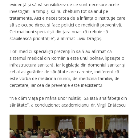
evidență și să vă sensibilizez de ce sunt necesare acele
investigații la timp și să nu cheltuim tot salariul pe
tratamente. Aici e necesitatea de a înființa o instituție care
să se ocupe direct și face politici de medicină preventivă.
Cei mai buni specialiști din țara noastră trebuie să
stabilească prioritățile
”, a afirmat Liviu Dragoș.
Toți medicii specialiști prezenți în sală au afirmat că
sistemul medical din România este unul bolnav, lipsește o
infrastructura sanitară, iar legislația din domeniul sanitar și
cel al asigurărilor de sănătate are carențe, indiferent că
este vorba de medicina muncii, de medicina familiei, de
cercetare, iar cea de prevenție este inexistentă.
”
Ne dăm viața pe mâna unor nulități. Să iasă analfabeții din
sănătate
”, a concluzionat academicianul dr. Virgil Enătescu.