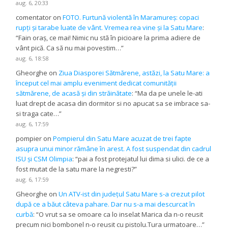
aug. 6, 20:33
comentator
on
FOTO. Furtună violentă în Maramureș: copaci
rupți și tarabe luate de vânt. Vremea rea vine și la Satu Mare
:
“
Fain oraș, ce mai! Nimic nu stă în picioare la prima adiere de
vânt pică. Ca să nu mai povestim…
”
aug. 6, 18:58
Gheorghe
on
Ziua Diasporei Sătmărene, astăzi, la Satu Mare: a
început cel mai amplu eveniment dedicat comunității
sătmărene, de acasă și din străinătate
: “
Ma da pe unele le-ati
luat drept de acasa din dormitor si no apucat sa se imbrace sa-
si traga cate…
”
aug. 6, 17:59
pompier
on
Pompierul din Satu Mare acuzat de trei fapte
asupra unui minor rămâne în arest. A fost suspendat din cadrul
ISU și CSM Olimpia
: “
pai a fost protejatul lui dima si ulici. de ce a
fost mutat de la satu mare la negresti?
”
aug. 6, 17:59
Gheorghe
on
Un ATV-ist din județul Satu Mare s-a crezut pilot
după ce a băut câteva pahare. Dar nu s-a mai descurcat în
curbă
: “
O vrut sa se omoare ca lo inselat Marica da n-o reusit
precum nici bombonel n-o reusit cu pistolu.Tura urmatoare…
”