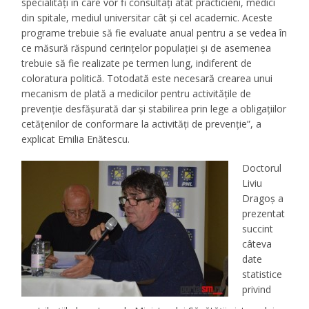
specialități în care vor fi consultați atât practicieni, medici
din spitale, mediul universitar cât și cel academic. Aceste
programe trebuie să fie evaluate anual pentru a se vedea în
ce măsură răspund cerințelor populației și de asemenea
trebuie să fie realizate pe termen lung, indiferent de
coloratura politică. Totodată este necesară crearea unui
mecanism de plată a medicilor pentru activitățile de
prevenție desfășurată dar și stabilirea prin lege a obligațiilor
cetățenilor de conformare la activități de prevenție
”, a
explicat Emilia Enătescu.
Doctorul
Liviu
Dragoș a
prezentat
succint
câteva
date
statistice
privind