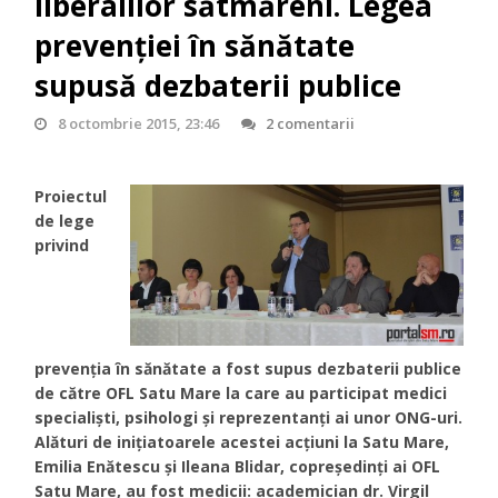
liberalilor sătmăreni. Legea
prevenției în sănătate
supusă dezbaterii publice
8 octombrie 2015, 23:46
2 comentarii
Proiectul
de lege
privind
prevenția în sănătate a fost supus dezbaterii publice
de către OFL Satu Mare la care au participat medici
specialiști, psihologi și reprezentanți ai unor ONG-uri.
Alături de inițiatoarele acestei acțiuni la Satu Mare,
Emilia Enătescu și Ileana Blidar, copreședinți ai OFL
Satu Mare, au fost medicii: academician dr. Virgil