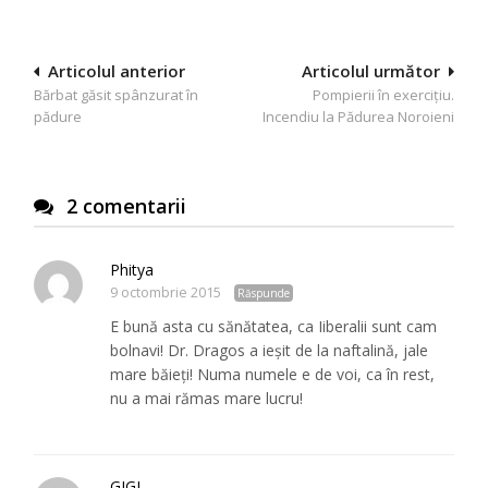
Navigare
Articolul anterior
Articolul următor
Bărbat găsit spânzurat în
Pompierii în exercițiu.
în
pădure
Incendiu la Pădurea Noroieni
articole
2 comentarii
Phitya
9 octombrie 2015
Răspunde
E bună asta cu sănătatea, ca Iiberalii sunt cam
bolnavi! Dr. Dragos a ieșit de la naftalină, jale
mare băieți! Numa numele e de voi, ca în rest,
nu a mai rămas mare lucru!
GIGI