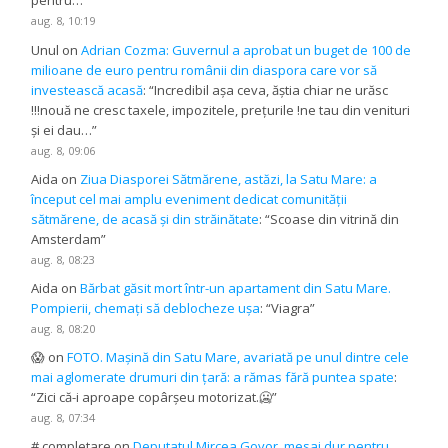
pentru…
”
aug. 8, 10:19
Unul
on
Adrian Cozma: Guvernul a aprobat un buget de 100 de
milioane de euro pentru românii din diaspora care vor să
investească acasă
: “
Incredibil așa ceva, ăștia chiar ne urăsc
!!!nouă ne cresc taxele, impozitele, prețurile !ne tau din venituri
și ei dau…
”
aug. 8, 09:06
Aida
on
Ziua Diasporei Sătmărene, astăzi, la Satu Mare: a
început cel mai amplu eveniment dedicat comunității
sătmărene, de acasă și din străinătate
: “
Scoase din vitrină din
Amsterdam
”
aug. 8, 08:23
Aida
on
Bărbat găsit mort într-un apartament din Satu Mare.
Pompierii, chemați să deblocheze ușa
: “
Viagra
”
aug. 8, 08:20
😱
on
FOTO. Mașină din Satu Mare, avariată pe unul dintre cele
mai aglomerate drumuri din țară: a rămas fără puntea spate
:
“
Zici că-i aproape copârșeu motorizat.🥶
”
aug. 8, 07:34
# completare
on
Deputatul Mircea Govor, mesaj dur pentru