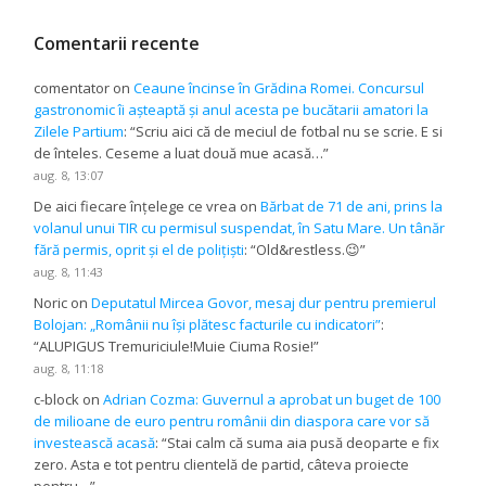
Comentarii recente
comentator
on
Ceaune încinse în Grădina Romei. Concursul
gastronomic îi așteaptă și anul acesta pe bucătarii amatori la
Zilele Partium
: “
Scriu aici că de meciul de fotbal nu se scrie. E si
de înteles. Ceseme a luat două mue acasă…
”
aug. 8, 13:07
De aici fiecare înțelege ce vrea
on
Bărbat de 71 de ani, prins la
volanul unui TIR cu permisul suspendat, în Satu Mare. Un tânăr
fără permis, oprit și el de polițiști
: “
Old&restless.😉
”
aug. 8, 11:43
Noric
on
Deputatul Mircea Govor, mesaj dur pentru premierul
Bolojan: „Românii nu își plătesc facturile cu indicatori”
:
“
ALUPIGUS Tremuriciule!Muie Ciuma Rosie!
”
aug. 8, 11:18
c-block
on
Adrian Cozma: Guvernul a aprobat un buget de 100
de milioane de euro pentru românii din diaspora care vor să
investească acasă
: “
Stai calm că suma aia pusă deoparte e fix
zero. Asta e tot pentru clientelă de partid, câteva proiecte