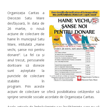
Organizaţia Caritas a
Diecezei Satu Mare
desfășoară, în data de
26 martie, o nouă
acţiune de colectare de
haine în municipiul Satu
Mare, intitulată
„Haine
vechi, șanse noi pentru
donare!”.
La fel ca și
anul trecut, persoanele
doritoare să doneze
sunt așteptate la
punctele de colectare
stabilite în
program. Prin aceste
acţiuni de colectare se oferă posibilitatea cetăţenilor să
sprijine serviciile sociale acordate de Organizaţia Caritas.
Acele articole de îmbrăcăminte sau încălţăminte care nu vă