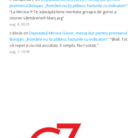
premierul Bolojan: „Românii nu își plătesc facturile cu indicatori”
:
“
La Mircea !!! Te așteaptă bine meritata groapa de gunoi a
istoriei sătmărene!!! Marș jeg
”
aug. 8, 00:29
c-block
on
Deputatul Mircea Govor, mesaj dur pentru premierul
Bolojan: „Românii nu își plătesc facturile cu indicatori”
: “
@all. Tot
vă repet și nu mă ascultați. E simplu. Nu-l votați.
”
aug. 7, 19:08