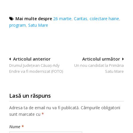
Mai multe despre
26 martie
,
Caritas
,
colectare haine
,
program
,
Satu Mare
Navigare
Articolul anterior
Articolul următor
Drumul Județean Căuaș-Ady
Un nou candidat la Primăria
în
Endre va fi modernizat (FOTO)
Satu Mare
articole
Lasă un răspuns
Adresa ta de email nu va fi publicată.
Câmpurile obligatorii
sunt marcate cu
*
Nume
*