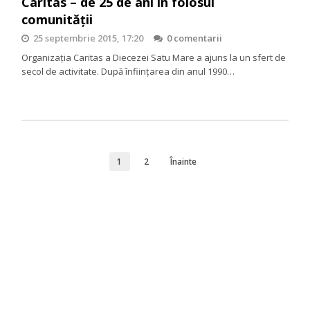
Caritas – de 25 de ani în folosul
comunităţii
25 septembrie 2015, 17:20
0 comentarii
Organizația Caritas a Diecezei Satu Mare a ajuns la un sfert de
secol de activitate. După înființarea din anul 1990…
1
2
Înainte