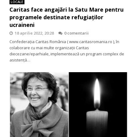
LOCALE
Caritas face angajări la Satu Mare pentru
programele destinate refugiaților
ucraineni
18 aprilie 2022, 20:28
0 comentarii
Confederația Caritas România ( www.caritasromania.ro ), în
colaborare cu mai multe organizații Caritas
diecezane/eparhiale, implementează un program complex de
asistență…