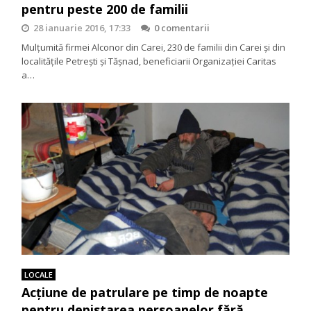
pentru peste 200 de familii
28 ianuarie 2016, 17:33
0 comentarii
Mulţumită firmei Alconor din Carei, 230 de familii din Carei şi din
localităţile Petreşti şi Tăşnad, beneficiarii Organizaţiei Caritas
a…
LOCALE
Acţiune de patrulare pe timp de noapte
pentru depistarea persoanelor fără